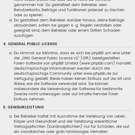
genommen hat. Du gestattest dem Betreiber, dein
Benutzerkonto, Beiträge und Funktionen jederzeit zu löschen
oder zu sperren.
Du gestattest dem Betreiber darüber hinaus, deine Beiträge
abzuändern, sofern sie gegen o. g. Regeln verstoßen oder
geeignet sind, dem Betreiber oder einem Dritten Schaden
zuzufügen.
4. GENERAL PUBLIC LICENSE
Du nimmst zur Kenntnis, dass es sich bei phpBB um eine unter
der „
GNU General Public License v2
“ (GPL) bereitgestellten
Foren-Software von phpBB Limited (www.phpbb.com) handelt;
deutschsprachige Informationen werden durch die
deutschsprachige Community unter www.phpbb.de zur
Verfügung gestellt. Beide haben keinen Einfluss auf die Art und
Weise, wie die Software verwendet wird. Sie können
insbesondere die Verwendung der Software für bestimmte
Zwecke nicht untersagen oder auf Inhalte fremder Foren
Einfluss nehmen.
5. GEWÄHRLEISTUNG
Der Betreiber haftet mit Ausnahme der Verletzung von Leben,
Körper und Gesundheit und der Verletzung wesentlicher
Vertragspflichten (Kardinalpflichten) nur für Schäden, die auf
ein vorsätzliches oder grob fahrlässiges Verhalten