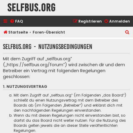
selfbus.org
FAQ
Registrieren
Anmelden
S
Startseite
Foren-Übersicht
u
selfbus.org - Nutzungsbedingungen
c
h
Mit dem Zugriff auf „selfbus.org“
e
(„https://selfbus.org/forum“) wird zwischen dir und dem
Betreiber ein Vertrag mit folgenden Regelungen
geschlossen:
1. NUTZUNGSVERTRAG
Mit dem Zugriff auf „selfbus.org“ (im Folgenden „das Board“)
schließt du einen Nutzungsvertrag mit dem Betreiber des
Boards ab (im Folgenden „Betreiber“) und erklärst dich mit
den nachfolgenden Regelungen einverstanden.
Wenn du mit diesen Regelungen nicht einverstanden bist, so
darfst du das Board nicht weiter nutzen. Für die Nutzung des
Boards gelten jeweils die an dieser Stelle veröffentlichten
Regelungen.