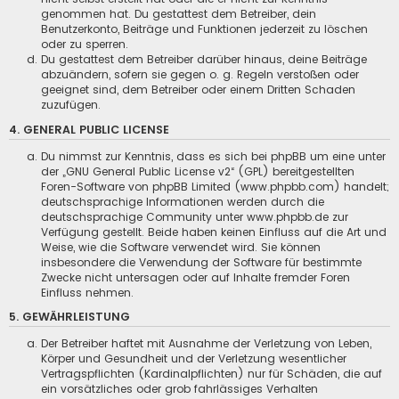
genommen hat. Du gestattest dem Betreiber, dein
Benutzerkonto, Beiträge und Funktionen jederzeit zu löschen
oder zu sperren.
Du gestattest dem Betreiber darüber hinaus, deine Beiträge
abzuändern, sofern sie gegen o. g. Regeln verstoßen oder
geeignet sind, dem Betreiber oder einem Dritten Schaden
zuzufügen.
4. GENERAL PUBLIC LICENSE
Du nimmst zur Kenntnis, dass es sich bei phpBB um eine unter
der „
GNU General Public License v2
“ (GPL) bereitgestellten
Foren-Software von phpBB Limited (www.phpbb.com) handelt;
deutschsprachige Informationen werden durch die
deutschsprachige Community unter www.phpbb.de zur
Verfügung gestellt. Beide haben keinen Einfluss auf die Art und
Weise, wie die Software verwendet wird. Sie können
insbesondere die Verwendung der Software für bestimmte
Zwecke nicht untersagen oder auf Inhalte fremder Foren
Einfluss nehmen.
5. GEWÄHRLEISTUNG
Der Betreiber haftet mit Ausnahme der Verletzung von Leben,
Körper und Gesundheit und der Verletzung wesentlicher
Vertragspflichten (Kardinalpflichten) nur für Schäden, die auf
ein vorsätzliches oder grob fahrlässiges Verhalten