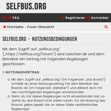
selfbus.org
FAQ
Registrieren
Anmelden
S
Startseite
Foren-Übersicht
u
selfbus.org - Nutzungsbedingungen
c
h
Mit dem Zugriff auf „selfbus.org“
e
(„https://selfbus.org/forum“) wird zwischen dir und dem
Betreiber ein Vertrag mit folgenden Regelungen
geschlossen:
1. NUTZUNGSVERTRAG
Mit dem Zugriff auf „selfbus.org“ (im Folgenden „das Board“)
schließt du einen Nutzungsvertrag mit dem Betreiber des
Boards ab (im Folgenden „Betreiber“) und erklärst dich mit
den nachfolgenden Regelungen einverstanden.
Wenn du mit diesen Regelungen nicht einverstanden bist, so
darfst du das Board nicht weiter nutzen. Für die Nutzung des
Boards gelten jeweils die an dieser Stelle veröffentlichten
Regelungen.