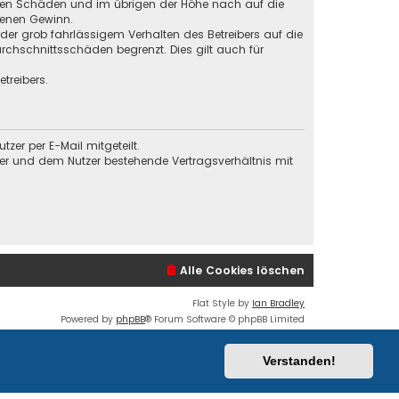
baren Schäden und im übrigen der Höhe nach auf die
genen Gewinn.
der grob fahrlässigem Verhalten des Betreibers auf die
chschnittsschäden begrenzt. Dies gilt auch für
treibers.
er per E-Mail mitgeteilt.
ber und dem Nutzer bestehende Vertragsverhältnis mit
Alle Cookies löschen
Flat Style by
Ian Bradley
Powered by
phpBB
® Forum Software © phpBB Limited
Deutsche Übersetzung durch
phpBB.de
Datenschutz
|
Nutzungsbedingungen
Verstanden!