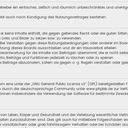
 Betreiber ein einfaches, zeitlich und räumlich unbeschränktes und unent
leibt auch nach Kündigung des Nutzungsvertrages bestehen.
s er keine Inhalte enthält, die gegen geltendes Recht oder die guten Sitt
n Links und Bilder zu setzen bzw. zu verwenden.
 Bei Verstößen gegen diese Nutzungsbedingungen oder anderer im Board 
ung dieses Boards ausschließen und dir ein Hausverbot erteilen.
Verantwortung für die Inhalte von Beiträgen übernimmt, die er nicht selb
nto, Beiträge und Funktionen jederzeit zu löschen oder zu sperren.
e Beiträge abzuändern, sofern sie gegen o. g. Regeln verstoßen oder ge
m eine unter der „
GNU General Public License v2
“ (GPL) bereitgestellt
 durch die deutschsprachige Community unter www.phpbb.de zur Verfügun
 können insbesondere die Verwendung der Software für bestimmte Zwecke
 von Leben, Körper und Gesundheit und der Verletzung wesentlicher Vertra
halten zurückzuführen sind. Dies gilt auch für mittelbare Folgeschäden
i vorsätzlichem oder grob fahrlässigem Verhalten oder bei Schäden au