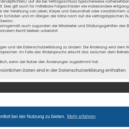
Kardinalpflichten) auf die bei Vertragsschluss typischerweise vorherseh
t. Dies gilt auch für mittelbare Folgeschäden wie insbesondere entgan
i der Verletzung von Leben, Körper und Gesundheit oder vorsätzlichem o
en Schäden und im Übrigen der Höhe nach auf die vertragstypischen Dur
Gewinn.
sinngemäß auch zugunsten der Mitarbeiter und Erfüllungsgehilfen des Be
onalem Recht bleiben unberührt.
ungen und die Datenschutzerklärung zu ändern. Die Änderung wird dem Nutz
ersprechen. Im Falle des Widerspruchs erlischt das zwischen dem Betrei
dlich, wenn der Nutzer den Änderungen zugestimmt hat.
önlichen Daten sind in der Datenschutzerklärung enthalten.
mfort bei der Nutzung zu bieten.
Mehr erfahren