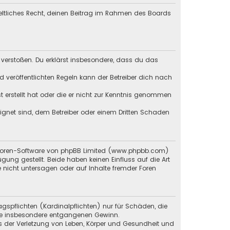
geltliches Recht, deinen Beitrag im Rahmen des Boards
en verstoßen. Du erklärst insbesondere, dass du das
veröffentlichten Regeln kann der Betreiber dich nach
st erstellt hat oder die er nicht zur Kenntnis genommen
eignet sind, dem Betreiber oder einem Dritten Schaden
en Foren-Software von phpBB Limited (www.phpbb.com)
g gestellt. Beide haben keinen Einfluss auf die Art
 nicht untersagen oder auf Inhalte fremder Foren
gspflichten (Kardinalpflichten) nur für Schäden, die
 wie insbesondere entgangenen Gewinn.
s der Verletzung von Leben, Körper und Gesundheit und