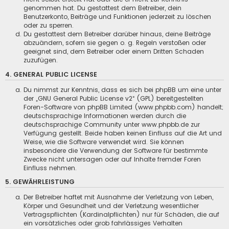
genommen hat. Du gestattest dem Betreiber, dein
Benutzerkonto, Beiträge und Funktionen jederzeit zu löschen
oder zu sperren.
Du gestattest dem Betreiber darüber hinaus, deine Beiträge
abzuändern, sofern sie gegen o. g. Regeln verstoßen oder
geeignet sind, dem Betreiber oder einem Dritten Schaden
zuzufügen.
4. GENERAL PUBLIC LICENSE
Du nimmst zur Kenntnis, dass es sich bei phpBB um eine unter
der „
GNU General Public License v2
“ (GPL) bereitgestellten
Foren-Software von phpBB Limited (www.phpbb.com) handelt;
deutschsprachige Informationen werden durch die
deutschsprachige Community unter www.phpbb.de zur
Verfügung gestellt. Beide haben keinen Einfluss auf die Art und
Weise, wie die Software verwendet wird. Sie können
insbesondere die Verwendung der Software für bestimmte
Zwecke nicht untersagen oder auf Inhalte fremder Foren
Einfluss nehmen.
5. GEWÄHRLEISTUNG
Der Betreiber haftet mit Ausnahme der Verletzung von Leben,
Körper und Gesundheit und der Verletzung wesentlicher
Vertragspflichten (Kardinalpflichten) nur für Schäden, die auf
ein vorsätzliches oder grob fahrlässiges Verhalten