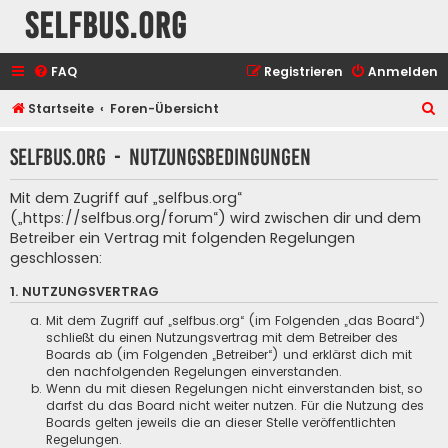
selfbus.org
FAQ
Registrieren
Anmelden
S
Startseite
Foren-Übersicht
u
selfbus.org - Nutzungsbedingungen
c
h
Mit dem Zugriff auf „selfbus.org“
e
(„https://selfbus.org/forum“) wird zwischen dir und dem
Betreiber ein Vertrag mit folgenden Regelungen
geschlossen:
1. NUTZUNGSVERTRAG
Mit dem Zugriff auf „selfbus.org“ (im Folgenden „das Board“)
schließt du einen Nutzungsvertrag mit dem Betreiber des
Boards ab (im Folgenden „Betreiber“) und erklärst dich mit
den nachfolgenden Regelungen einverstanden.
Wenn du mit diesen Regelungen nicht einverstanden bist, so
darfst du das Board nicht weiter nutzen. Für die Nutzung des
Boards gelten jeweils die an dieser Stelle veröffentlichten
Regelungen.