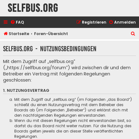
selfbus.org
FAQ
Registrieren
Anmelden
S
Startseite
Foren-Übersicht
u
selfbus.org - Nutzungsbedingungen
c
h
Mit dem Zugriff auf „selfbus.org“
e
(„https://selfbus.org/forum“) wird zwischen dir und dem
Betreiber ein Vertrag mit folgenden Regelungen
geschlossen:
1. NUTZUNGSVERTRAG
Mit dem Zugriff auf „selfbus.org“ (im Folgenden „das Board“)
schließt du einen Nutzungsvertrag mit dem Betreiber des
Boards ab (im Folgenden „Betreiber“) und erklärst dich mit
den nachfolgenden Regelungen einverstanden.
Wenn du mit diesen Regelungen nicht einverstanden bist, so
darfst du das Board nicht weiter nutzen. Für die Nutzung des
Boards gelten jeweils die an dieser Stelle veröffentlichten
Regelungen.