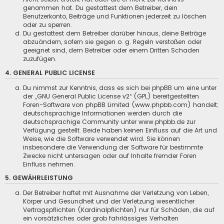
genommen hat. Du gestattest dem Betreiber, dein
Benutzerkonto, Beiträge und Funktionen jederzeit zu löschen
oder zu sperren.
Du gestattest dem Betreiber darüber hinaus, deine Beiträge
abzuändern, sofern sie gegen o. g. Regeln verstoßen oder
geeignet sind, dem Betreiber oder einem Dritten Schaden
zuzufügen.
4. GENERAL PUBLIC LICENSE
Du nimmst zur Kenntnis, dass es sich bei phpBB um eine unter
der „
GNU General Public License v2
“ (GPL) bereitgestellten
Foren-Software von phpBB Limited (www.phpbb.com) handelt;
deutschsprachige Informationen werden durch die
deutschsprachige Community unter www.phpbb.de zur
Verfügung gestellt. Beide haben keinen Einfluss auf die Art und
Weise, wie die Software verwendet wird. Sie können
insbesondere die Verwendung der Software für bestimmte
Zwecke nicht untersagen oder auf Inhalte fremder Foren
Einfluss nehmen.
5. GEWÄHRLEISTUNG
Der Betreiber haftet mit Ausnahme der Verletzung von Leben,
Körper und Gesundheit und der Verletzung wesentlicher
Vertragspflichten (Kardinalpflichten) nur für Schäden, die auf
ein vorsätzliches oder grob fahrlässiges Verhalten