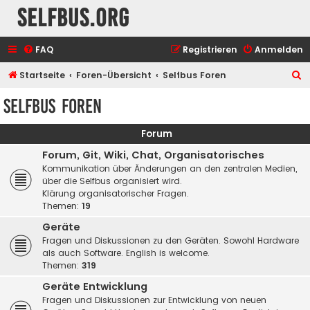
selfbus.org
FAQ
Registrieren
Anmelden
S
Startseite
Foren-Übersicht
Selfbus Foren
u
Selfbus Foren
c
h
Forum
e
Forum, Git, Wiki, Chat, Organisatorisches
Kommunikation über Änderungen an den zentralen Medien,
über die Selfbus organisiert wird.
Klärung organisatorischer Fragen.
Themen:
19
Geräte
Fragen und Diskussionen zu den Geräten. Sowohl Hardware
als auch Software. English is welcome.
Themen:
319
Geräte Entwicklung
Fragen und Diskussionen zur Entwicklung von neuen