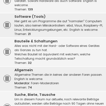
Geräten. Sowohl Hardware als auch Software. English is
welcome.
Themen:
139
Software (Tools)
Hier geht es um Programme die auf "normalen" Computern
laufen, also keinen Mikrokontrollern: eibd, Visus, Raspberry-PI,
Linux, Entwicklungsumgebungen, etc. English is welcome.
Themen:
21
Bauteile & Schaltungen
Alles was nicht mit der Hard- oder Software eines Gerätes
als Ganzes zu tun hat.
Welches Bauteil ist äquivalent mit welchem, welche
Teilschaltung macht grundsätzlich was?
Themen:
32
Allgemein
Allgemeine Themen die in keines der anderen Foren passen.
English is welcome.
Moderator:
Foren-Moderatoren
Themen:
74
Suche, Biete, Tausche
Um in diesem Forum nur aktuelle, noch relevante Beiträge
aufzulisten, werden alte Beiträge nach 90 Tagen ohne neuen