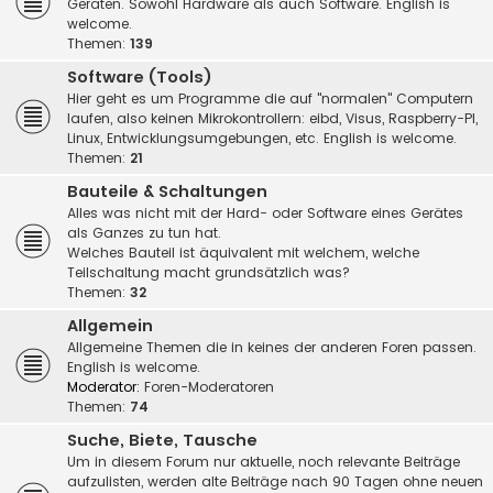
Geräten. Sowohl Hardware als auch Software. English is
welcome.
Themen:
139
Software (Tools)
Hier geht es um Programme die auf "normalen" Computern
laufen, also keinen Mikrokontrollern: eibd, Visus, Raspberry-PI,
Linux, Entwicklungsumgebungen, etc. English is welcome.
Themen:
21
Bauteile & Schaltungen
Alles was nicht mit der Hard- oder Software eines Gerätes
als Ganzes zu tun hat.
Welches Bauteil ist äquivalent mit welchem, welche
Teilschaltung macht grundsätzlich was?
Themen:
32
Allgemein
Allgemeine Themen die in keines der anderen Foren passen.
English is welcome.
Moderator:
Foren-Moderatoren
Themen:
74
Suche, Biete, Tausche
Um in diesem Forum nur aktuelle, noch relevante Beiträge
aufzulisten, werden alte Beiträge nach 90 Tagen ohne neuen