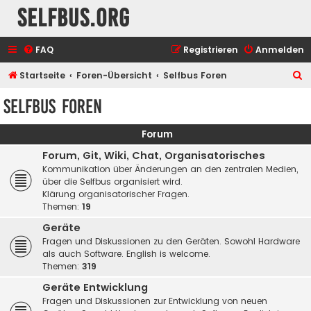
selfbus.org
FAQ
Registrieren
Anmelden
S
Startseite
Foren-Übersicht
Selfbus Foren
u
Selfbus Foren
c
h
Forum
e
Forum, Git, Wiki, Chat, Organisatorisches
Kommunikation über Änderungen an den zentralen Medien,
über die Selfbus organisiert wird.
Klärung organisatorischer Fragen.
Themen:
19
Geräte
Fragen und Diskussionen zu den Geräten. Sowohl Hardware
als auch Software. English is welcome.
Themen:
319
Geräte Entwicklung
Fragen und Diskussionen zur Entwicklung von neuen