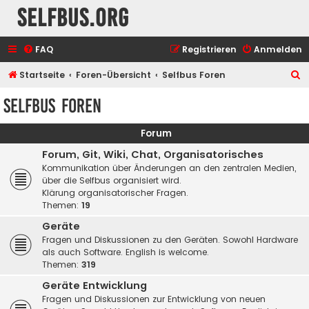
selfbus.org
FAQ
Registrieren
Anmelden
S
Startseite
Foren-Übersicht
Selfbus Foren
u
Selfbus Foren
c
h
Forum
e
Forum, Git, Wiki, Chat, Organisatorisches
Kommunikation über Änderungen an den zentralen Medien,
über die Selfbus organisiert wird.
Klärung organisatorischer Fragen.
Themen:
19
Geräte
Fragen und Diskussionen zu den Geräten. Sowohl Hardware
als auch Software. English is welcome.
Themen:
319
Geräte Entwicklung
Fragen und Diskussionen zur Entwicklung von neuen