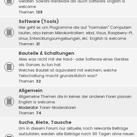
Geräten. Sowohl Hardware als auch Software. English is
welcome.
Themen:
139
Software (Tools)
Hier geht es um Programme die auf "normalen" Computern
laufen, also keinen Mikrokontrollern: eibd, Visus, Raspberry-PI,
Linux, Entwicklungsumgebungen, etc. English is welcome.
Themen:
21
Bauteile & Schaltungen
Alles was nicht mit der Hard- oder Software eines Gerätes
als Ganzes zu tun hat.
Welches Bauteil ist äquivalent mit welchem, welche
Teilschaltung macht grundsätzlich was?
Themen:
32
Allgemein
Allgemeine Themen die in keines der anderen Foren passen.
English is welcome.
Moderator:
Foren-Moderatoren
Themen:
74
Suche, Biete, Tausche
Um in diesem Forum nur aktuelle, noch relevante Beiträge
aufzulisten, werden alte Beiträge nach 90 Tagen ohne neuen