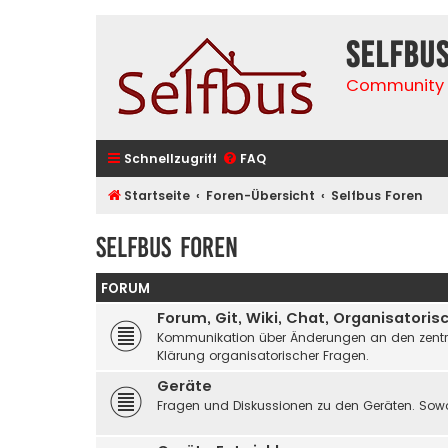
selfbu
Community 
Schnellzugriff
FAQ
Startseite
Foren-Übersicht
Selfbus Foren
Selfbus Foren
FORUM
Forum, Git, Wiki, Chat, Organisatoris
Kommunikation über Änderungen an den zentrale
Klärung organisatorischer Fragen.
Geräte
Fragen und Diskussionen zu den Geräten. Sowo