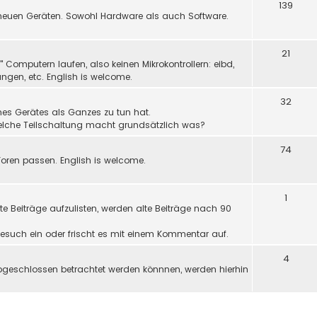
139
neuen Geräten. Sowohl Hardware als auch Software.
21
Computern laufen, also keinen Mikrokontrollern: eibd,
ngen, etc. English is welcome.
32
nes Gerätes als Ganzes zu tun hat.
welche Teilschaltung macht grundsätzlich was?
74
oren passen. English is welcome.
1
e Beiträge aufzulisten, werden alte Beiträge nach 90
r Gesuch ein oder frischt es mit einem Kommentar auf.
4
bgeschlossen betrachtet werden könnnen, werden hierhin