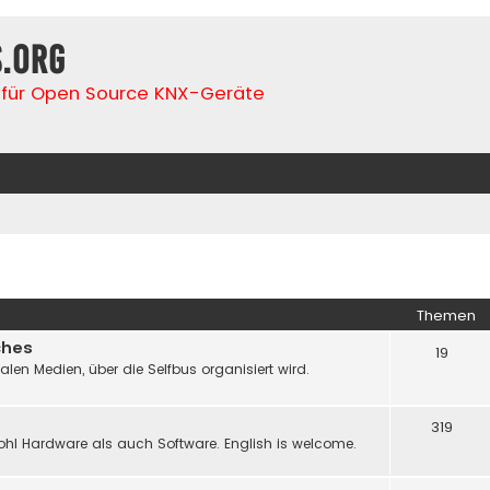
s.org
für Open Source KNX-Geräte
Themen
ches
19
n Medien, über die Selfbus organisiert wird.
319
hl Hardware als auch Software. English is welcome.