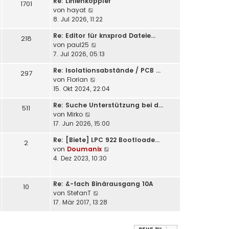
Re: Linienkoppler
1701
e
r
N
von
hayat
s
B
e
8. Jul 2026, 11:22
t
e
u
e
i
Re: Editor für knxprod Dateie…
e
218
r
t
N
von
paul25
s
B
r
e
7. Jul 2026, 05:13
t
e
a
u
e
i
Re: Isolationsabstände / PCB …
g
e
297
r
t
N
von
Florian
s
B
r
e
15. Okt 2024, 22:04
t
e
a
u
e
i
Re: Suche Unterstützung bei d…
g
e
511
r
t
N
von
Mirko
s
B
r
e
17. Jun 2026, 15:00
t
e
a
u
e
i
g
Re: [Biete] LPC 922 Bootloade…
e
2
r
t
N
von
Doumanix
s
B
r
e
4. Dez 2023, 10:30
t
e
a
u
e
i
g
e
r
t
Re: &-fach Binärausgang 10A
s
10
B
r
N
von
StefanT
t
e
a
e
17. Mär 2017, 13:28
e
i
g
u
r
t
e
B
r