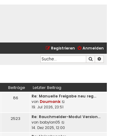
Registrieren
Anmelden
Suche
Erweiterte Suche
Beiträge
Letzter Beitrag
Re: Manuelle Freigabe neu reg…
86
N
von
Doumanix
e
19. Jul 2026, 23:51
u
Re: Rauchmelder-Modul Version…
e
2523
N
von
babylon05
s
e
14. Dez 2025, 12:00
t
u
e