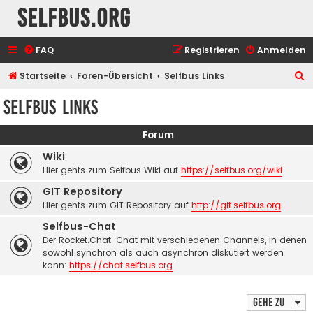
selfbus.org
FAQ
Registrieren
Anmelden
S
Startseite
Foren-Übersicht
Selfbus Links
u
Selfbus Links
c
h
Forum
e
Wiki
Hier gehts zum Selfbus Wiki auf
https://selfbus.org/wiki
GIT Repository
Hier gehts zum GIT Repository auf
http://git.selfbus.org
Selfbus-Chat
Der Rocket.Chat-Chat mit verschiedenen Channels, in denen
sowohl synchron als auch asynchron diskutiert werden
kann:
https://chat.selfbus.org
Gehe zu