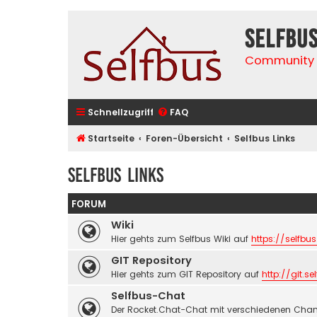
selfbu
Community 
Schnellzugriff
FAQ
Startseite
Foren-Übersicht
Selfbus Links
Selfbus Links
FORUM
Wiki
Hier gehts zum Selfbus Wiki auf
https://selfbus
GIT Repository
Hier gehts zum GIT Repository auf
http://git.se
Selfbus-Chat
Der Rocket.Chat-Chat mit verschiedenen Chan