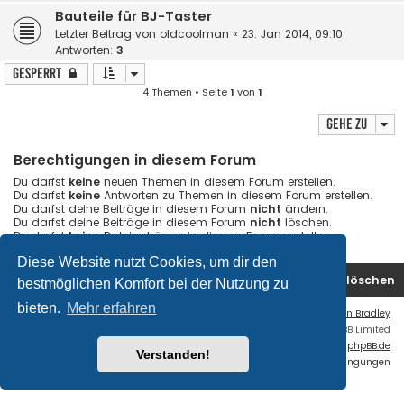
Bauteile für BJ-Taster
Letzter Beitrag von
oldcoolman
«
23. Jan 2014, 09:10
Antworten:
3
Gesperrt
4 Themen • Seite
1
von
1
Gehe zu
Berechtigungen in diesem Forum
Du darfst
keine
neuen Themen in diesem Forum erstellen.
Du darfst
keine
Antworten zu Themen in diesem Forum erstellen.
Du darfst deine Beiträge in diesem Forum
nicht
ändern.
Du darfst deine Beiträge in diesem Forum
nicht
löschen.
Du darfst
keine
Dateianhänge in diesem Forum erstellen.
Diese Website nutzt Cookies, um dir den
Startseite
Foren-Übersicht
Alle Cookies löschen
bestmöglichen Komfort bei der Nutzung zu
bieten.
Mehr erfahren
Flat Style by
Ian Bradley
Powered by
phpBB
® Forum Software © phpBB Limited
Deutsche Übersetzung durch
phpBB.de
Verstanden!
Datenschutz
|
Nutzungsbedingungen