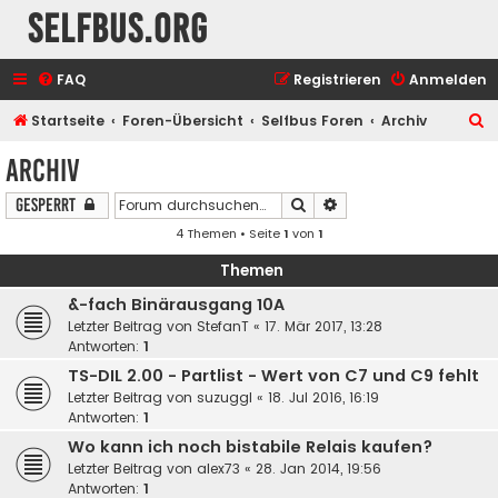
selfbus.org
FAQ
Registrieren
Anmelden
S
Startseite
Foren-Übersicht
Selfbus Foren
Archiv
u
Archiv
c
Suche
Erweiterte Suche
Gesperrt
h
4 Themen • Seite
1
von
1
e
Themen
&-fach Binärausgang 10A
Letzter Beitrag von
StefanT
«
17. Mär 2017, 13:28
Antworten:
1
TS-DIL 2.00 - Partlist - Wert von C7 und C9 fehlt
Letzter Beitrag von
suzuggl
«
18. Jul 2016, 16:19
Antworten:
1
Wo kann ich noch bistabile Relais kaufen?
Letzter Beitrag von
alex73
«
28. Jan 2014, 19:56
Antworten:
1