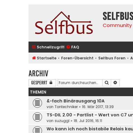
selfbu
Community 
Schnellzugriff
FAQ
Startseite
Foren-Übersicht
Selfbus Foren
A
Archiv
Suche
Erweite
Gesperrt
THEMEN
&-fach Binärausgang 10A
von
Tontechniker
»
16. Mär 2017, 13:39
TS-DIL 2.00 - Partlist - Wert von C7 u
von
suzuggl
»
18. Jul 2016, 16:11
Wo kann ich noch bistabile Relais ka