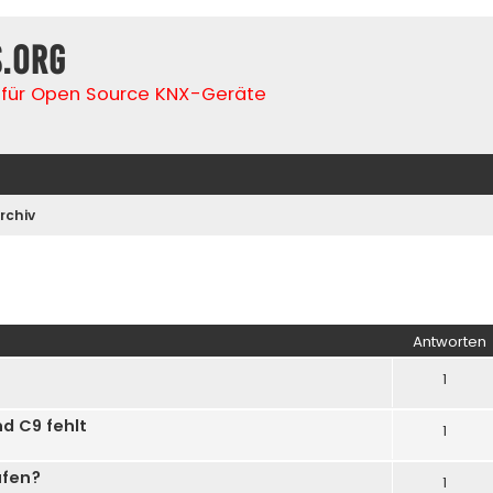
s.org
für Open Source KNX-Geräte
rchiv
rte Suche
Antworten
1
nd C9 fehlt
1
ufen?
1