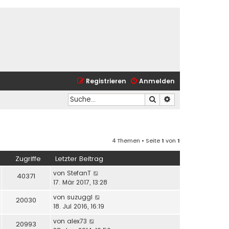
Registrieren
Anmelden
Suche
Erweiterte Suche
4 Themen • Seite
1
von
1
Zugriffe
Letzter Beitrag
von
StefanT
40371
17. Mär 2017, 13:28
von
suzuggl
20030
18. Jul 2016, 16:19
von
alex73
20993