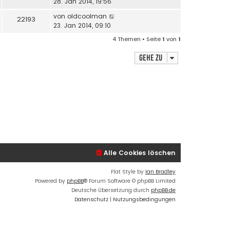
28. Jan 2014, 19:56
von
oldcoolman
22193
23. Jan 2014, 09:10
4 Themen • Seite
1
von
1
Gehe zu
Alle Cookies löschen
Flat Style by
Ian Bradley
Powered by
phpBB
® Forum Software © phpBB Limited
Deutsche Übersetzung durch
phpBB.de
Datenschutz
|
Nutzungsbedingungen