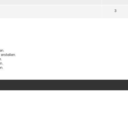
3
en.
rstellen.
.
n.
n.