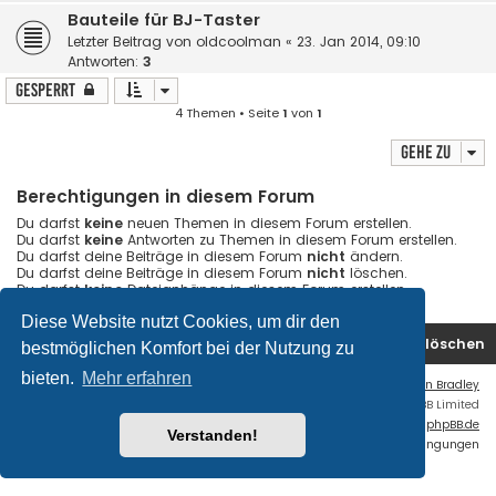
Bauteile für BJ-Taster
Letzter Beitrag von
oldcoolman
«
23. Jan 2014, 09:10
Antworten:
3
Gesperrt
4 Themen • Seite
1
von
1
Gehe zu
Berechtigungen in diesem Forum
Du darfst
keine
neuen Themen in diesem Forum erstellen.
Du darfst
keine
Antworten zu Themen in diesem Forum erstellen.
Du darfst deine Beiträge in diesem Forum
nicht
ändern.
Du darfst deine Beiträge in diesem Forum
nicht
löschen.
Du darfst
keine
Dateianhänge in diesem Forum erstellen.
Diese Website nutzt Cookies, um dir den
Startseite
Foren-Übersicht
Alle Cookies löschen
bestmöglichen Komfort bei der Nutzung zu
bieten.
Mehr erfahren
Flat Style by
Ian Bradley
Powered by
phpBB
® Forum Software © phpBB Limited
Deutsche Übersetzung durch
phpBB.de
Verstanden!
Datenschutz
|
Nutzungsbedingungen