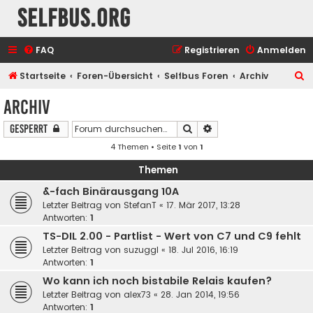
selfbus.org
FAQ
Registrieren
Anmelden
S
Startseite
Foren-Übersicht
Selfbus Foren
Archiv
u
Archiv
c
Suche
Erweiterte Suche
Gesperrt
h
4 Themen • Seite
1
von
1
e
Themen
&-fach Binärausgang 10A
Letzter Beitrag von
StefanT
«
17. Mär 2017, 13:28
Antworten:
1
TS-DIL 2.00 - Partlist - Wert von C7 und C9 fehlt
Letzter Beitrag von
suzuggl
«
18. Jul 2016, 16:19
Antworten:
1
Wo kann ich noch bistabile Relais kaufen?
Letzter Beitrag von
alex73
«
28. Jan 2014, 19:56
Antworten:
1