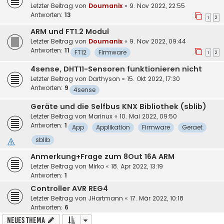
Letzter Beitrag von
Doumanix
«
9. Nov 2022, 22:55
Antworten:
13
1
2
ARM und FT1.2 Modul
Letzter Beitrag von
Doumanix
«
9. Nov 2022, 09:44
Antworten:
11
FT12
Firmware
1
2
4sense, DHT11-Sensoren funktionieren nicht
Letzter Beitrag von
Darthyson
«
15. Okt 2022, 17:30
Antworten:
9
4sense
Geräte und die Selfbus KNX Bibliothek (sblib)
Letzter Beitrag von
Marinux
«
10. Mai 2022, 09:50
Antworten:
1
App
Applikation
Firmware
Geraet
sblib
Anmerkung+Frage zum 8Out 16A ARM
Letzter Beitrag von
Mirko
«
18. Apr 2022, 13:19
Antworten:
1
Controller AVR REG4
Letzter Beitrag von
JHartmann
«
17. Mär 2022, 10:18
Antworten:
6
Neues Thema