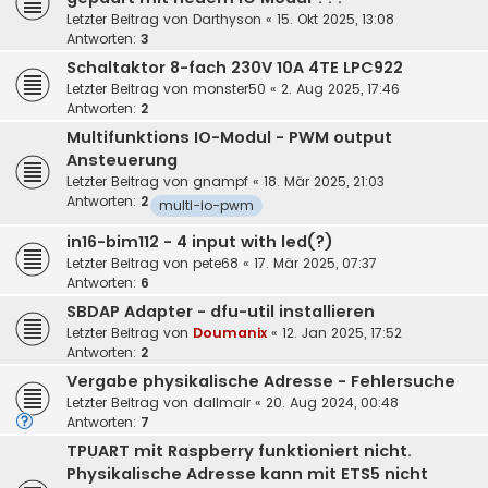
Letzter Beitrag von
Darthyson
«
15. Okt 2025, 13:08
Antworten:
3
Schaltaktor 8-fach 230V 10A 4TE LPC922
Letzter Beitrag von
monster50
«
2. Aug 2025, 17:46
Antworten:
2
Multifunktions IO-Modul - PWM output
Ansteuerung
Letzter Beitrag von
gnampf
«
18. Mär 2025, 21:03
Antworten:
2
multi-io-pwm
in16-bim112 - 4 input with led(?)
Letzter Beitrag von
pete68
«
17. Mär 2025, 07:37
Antworten:
6
SBDAP Adapter - dfu-util installieren
Letzter Beitrag von
Doumanix
«
12. Jan 2025, 17:52
Antworten:
2
Vergabe physikalische Adresse - Fehlersuche
Letzter Beitrag von
dallmair
«
20. Aug 2024, 00:48
Antworten:
7
TPUART mit Raspberry funktioniert nicht.
Physikalische Adresse kann mit ETS5 nicht