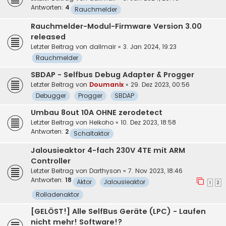
Antworten:
4
Rauchmelder
Rauchmelder-Modul-Firmware Version 3.00
released
Letzter Beitrag von
dallmair
«
3. Jan 2024, 19:23
Rauchmelder
SBDAP - Selfbus Debug Adapter & Progger
Letzter Beitrag von
Doumanix
«
29. Dez 2023, 00:56
Debugger
Progger
SBDAP
Umbau 8out 10A OHNE zerodetect
Letzter Beitrag von
Heikoho
«
10. Dez 2023, 18:58
Antworten:
2
Schaltaktor
Jalousieaktor 4-fach 230V 4TE mit ARM
Controller
Letzter Beitrag von
Darthyson
«
7. Nov 2023, 18:46
Antworten:
18
Aktor
Jalousieaktor
1
2
Rolladenaktor
[GELÖST!] Alle SelfBus Geräte (LPC) - Laufen
nicht mehr! Software!?