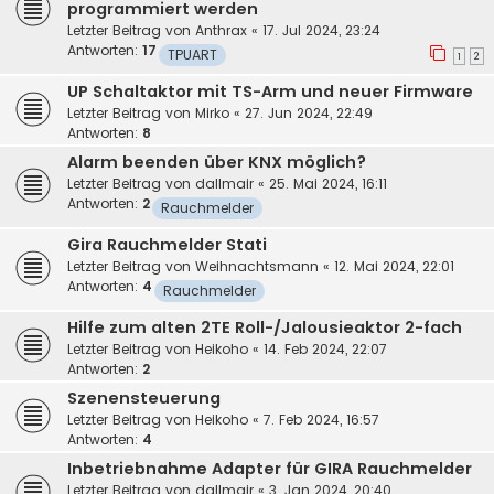
programmiert werden
Letzter Beitrag von
Anthrax
«
17. Jul 2024, 23:24
Antworten:
17
TPUART
1
2
UP Schaltaktor mit TS-Arm und neuer Firmware
Letzter Beitrag von
Mirko
«
27. Jun 2024, 22:49
Antworten:
8
Alarm beenden über KNX möglich?
Letzter Beitrag von
dallmair
«
25. Mai 2024, 16:11
Antworten:
2
Rauchmelder
Gira Rauchmelder Stati
Letzter Beitrag von
Weihnachtsmann
«
12. Mai 2024, 22:01
Antworten:
4
Rauchmelder
Hilfe zum alten 2TE Roll-/Jalousieaktor 2-fach
Letzter Beitrag von
Heikoho
«
14. Feb 2024, 22:07
Antworten:
2
Szenensteuerung
Letzter Beitrag von
Heikoho
«
7. Feb 2024, 16:57
Antworten:
4
Inbetriebnahme Adapter für GIRA Rauchmelder
Letzter Beitrag von
dallmair
«
3. Jan 2024, 20:40