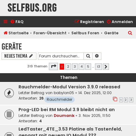
selfbus.org
FAQ
Registrieren
Anmelden
S
Startseite
Foren-Übersicht
Selfbus Foren
Geräte
u
Geräte
c
Suche
Erweiterte Suche
Neues Thema
h
e
Seite
1
von
13
319 Themen
1
2
3
4
5
…
13
Nächste
Themen
Rauchmelder-Modul Version 3.9.0 released
Letzter Beitrag von
babylon05
«
14. Dez 2025, 12:00
Antworten:
26
Rauchmelder
1
2
3
Prog-LED bei RM Modul 3.9 bleibt nicht an
Letzter Beitrag von
Doumanix
«
3. Nov 2025, 11:50
Antworten:
4
LedTaster_4TE_3.53 Platine als Tastenfeld,
gepaart mit neuem IO Modul ???