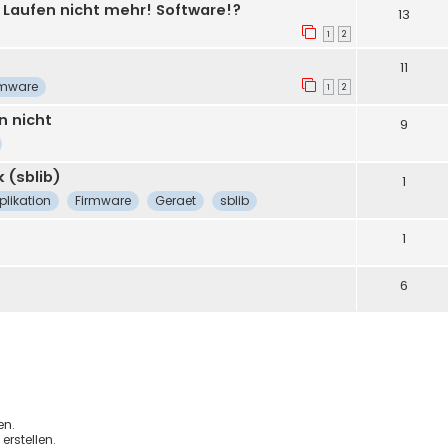
- Laufen nicht mehr! Software!?
13
1
2
11
rmware
1
2
n nicht
9
 (sblib)
1
plikation
Firmware
Geraet
sblib
1
6
en.
rstellen.