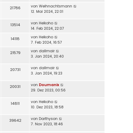
von
Weihnachtsmann
21786
12. Mai 2024, 22:01
von
Heikoho
13514
14. Feb 2024, 22:07
von
Heikoho
14118
7. Feb 2024, 16:57
von
dallmair
21579
3. Jan 2024, 20:40
von
dallmair
20731
3. Jan 2024, 19:23
von
Doumanix
20031
29. Dez 2023, 00:56
von
Heikoho
14811
10. Dez 2023, 18:58
von
Darthyson
39642
7. Nov 2023, 18:46