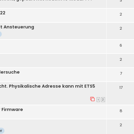
3
922
2
ut Ansteuerung
2
6
2
lersuche
7
cht. Physikalische Adresse kann mit ETS5
17
1
2
r Firmware
8
2
r