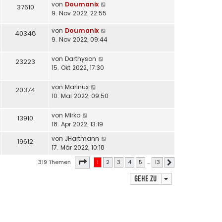
von
Doumanix
37610
9. Nov 2022, 22:55
von
Doumanix
40348
9. Nov 2022, 09:44
von
Darthyson
23223
15. Okt 2022, 17:30
von
Marinux
20374
10. Mai 2022, 09:50
von
Mirko
13910
18. Apr 2022, 13:19
von
JHartmann
19612
17. Mär 2022, 10:18
Seite
1
von
13
319 Themen
1
2
3
4
5
…
13
Nächste
Gehe zu