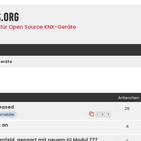
s.org
für Open Source KNX-Geräte
eräte
iterte Suche
Antworten
leased
26
melder
1
2
3
t an
4
enfeld, gepaart mit neuem IO Modul ???