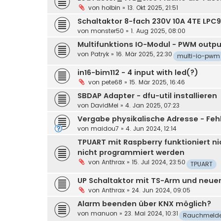
von
holbin
»
13. Okt 2025, 21:51
Schaltaktor 8-fach 230V 10A 4TE LPC
von
monster50
»
1. Aug 2025, 08:00
Multifunktions IO-Modul - PWM outp
von
Patryk
»
16. Mär 2025, 22:30
multi-io-pwm
in16-bim112 - 4 input with led(?)
von
pete68
»
15. Mär 2025, 16:46
SBDAP Adapter - dfu-util installieren
von
DavidMei
»
4. Jan 2025, 07:23
Vergabe physikalische Adresse - Feh
von
maidou7
»
4. Jun 2024, 12:14
TPUART mit Raspberry funktioniert ni
nicht programmiert werden
von
Anthrax
»
15. Jul 2024, 23:50
TPUART
UP Schaltaktor mit TS-Arm und neue
von
Anthrax
»
24. Jun 2024, 09:05
Alarm beenden über KNX möglich?
von
manuon
»
23. Mai 2024, 10:31
Rauchmelde