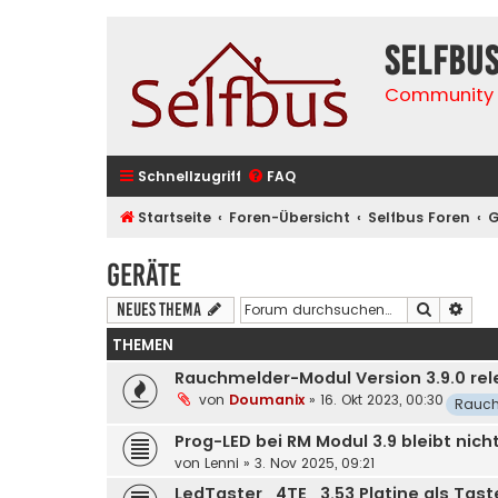
selfbu
Community 
Schnellzugriff
FAQ
Startseite
Foren-Übersicht
Selfbus Foren
G
Geräte
Suche
Erwe
Neues Thema
THEMEN
Rauchmelder-Modul Version 3.9.0 re
von
Doumanix
»
16. Okt 2023, 00:30
Rauch
Prog-LED bei RM Modul 3.9 bleibt nich
von
Lenni
»
3. Nov 2025, 09:21
LedTaster_4TE_3.53 Platine als Tast