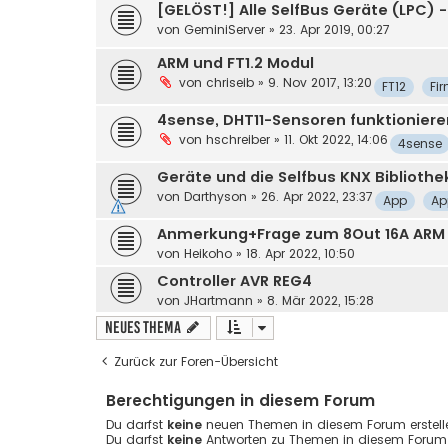
[GELÖST!] Alle SelfBus Geräte (LPC) 
von
GeminiServer
»
23. Apr 2019, 00:27
ARM und FT1.2 Modul
von
chriseib
»
9. Nov 2017, 13:20
FT12
Fi
4sense, DHT11-Sensoren funktioniere
von
hschreiber
»
11. Okt 2022, 14:06
4sense
Geräte und die Selfbus KNX Bibliothek
von
Darthyson
»
26. Apr 2022, 23:37
App
Ap
Anmerkung+Frage zum 8Out 16A ARM
von
Heikoho
»
18. Apr 2022, 10:50
Controller AVR REG4
von
JHartmann
»
8. Mär 2022, 15:28
Neues Thema
Zurück zur Foren-Übersicht
Berechtigungen in diesem Forum
Du darfst
keine
neuen Themen in diesem Forum erstell
Du darfst
keine
Antworten zu Themen in diesem Forum e