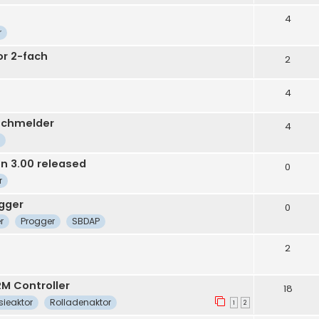
4
r
or 2-fach
2
4
uchmelder
4
n 3.00 released
0
r
gger
0
r
Progger
SBDAP
2
RM Controller
18
sieaktor
Rolladenaktor
1
2