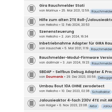
Gira Rauchmelder Stati
von
Marinux
»
25. Mai 2021, 12:59
Rauchmelde
Hilfe zum alten 2TE Roll-/Jalousieakt
von
Heikoho
»
12. Feb 2024, 20:53
Szenensteuerung
von
Heikoho
»
2. Jan 2024, 16:34
Inbetriebnahme Adapter für GIRA Ra
von
irauschek
»
5. Mai 2021, 11:19
Rauchmelder
Rauchmelder-Modul-Firmware Versio
von
dallmair
»
3. Jan 2024, 19:23
Rauchmelde
SBDAP - Selfbus Debug Adapter & Pro
von
Doumanix
»
29. Dez 2023, 00:56
Debugge
Umbau 8out 10A OHNE zerodetect
von
Heikoho
»
10. Dez 2023, 02:38
Schaltaktor
Jalousieaktor 4-fach 230V 4TE mit A
von
Holger
»
6. Nov 2023, 23:08
Aktor
Jalou