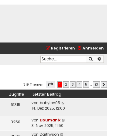
Registrieren
Anmelden
Suche
Erweiterte Suche
Seite
1
von
13
319 Themen
1
2
3
4
5
…
13
Nächste
Zugriffe
Letzter Beitrag
von
babylon05
61315
14. Dez 2025, 12:00
von
Doumanix
3250
3. Nov 2025, 11:50
von
Darthyson