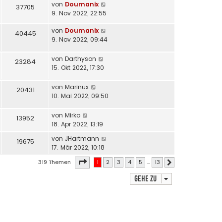
von
Doumanix
37705
9. Nov 2022, 22:55
von
Doumanix
40445
9. Nov 2022, 09:44
von
Darthyson
23284
15. Okt 2022, 17:30
von
Marinux
20431
10. Mai 2022, 09:50
von
Mirko
13952
18. Apr 2022, 13:19
von
JHartmann
19675
17. Mär 2022, 10:18
Seite
1
von
13
319 Themen
1
2
3
4
5
…
13
Nächste
Gehe zu