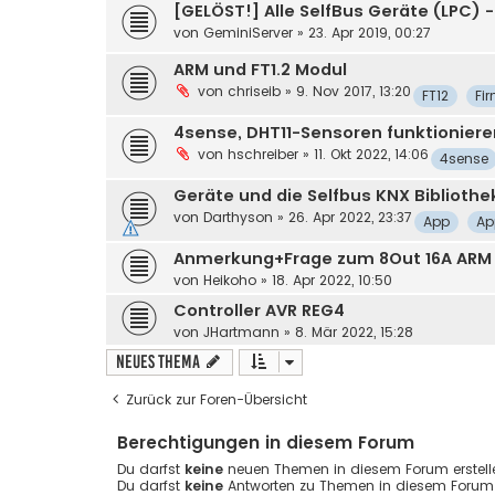
[GELÖST!] Alle SelfBus Geräte (LPC) 
von
GeminiServer
»
23. Apr 2019, 00:27
ARM und FT1.2 Modul
von
chriseib
»
9. Nov 2017, 13:20
FT12
Fi
4sense, DHT11-Sensoren funktioniere
von
hschreiber
»
11. Okt 2022, 14:06
4sense
Geräte und die Selfbus KNX Bibliothek
von
Darthyson
»
26. Apr 2022, 23:37
App
Ap
Anmerkung+Frage zum 8Out 16A ARM
von
Heikoho
»
18. Apr 2022, 10:50
Controller AVR REG4
von
JHartmann
»
8. Mär 2022, 15:28
Neues Thema
Zurück zur Foren-Übersicht
Berechtigungen in diesem Forum
Du darfst
keine
neuen Themen in diesem Forum erstell
Du darfst
keine
Antworten zu Themen in diesem Forum e