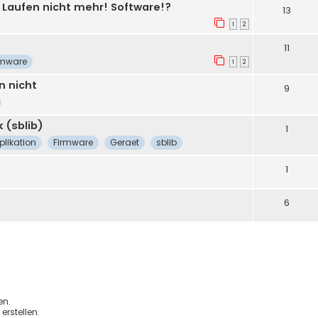
- Laufen nicht mehr! Software!?
13
1
2
11
rmware
1
2
n nicht
9
 (sblib)
1
plikation
Firmware
Geraet
sblib
1
6
en.
rstellen.