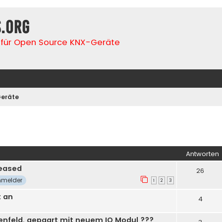
s.org
für Open Source KNX-Geräte
eräte
iterte Suche
Antworten
leased
26
melder
1
2
3
t an
4
enfeld, gepaart mit neuem IO Modul ???