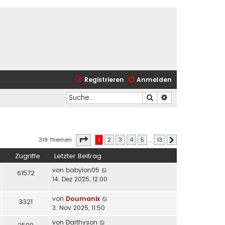
Registrieren
Anmelden
Suche
Erweiterte Suche
Seite
1
von
13
319 Themen
1
2
3
4
5
…
13
Nächste
Zugriffe
Letzter Beitrag
von
babylon05
61572
14. Dez 2025, 12:00
von
Doumanix
3321
3. Nov 2025, 11:50
von
Darthyson