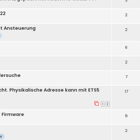
3
922
2
ut Ansteuerung
2
6
2
lersuche
7
cht. Physikalische Adresse kann mit ETS5
17
1
2
r Firmware
8
2
r