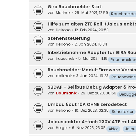
Gira Rauchmelder Stati
von
Marinux
»
25. Mai 2021, 12:59
Rauchmelde
Hilfe zum alten 2TE Roll-/Jalousieakt
von
Heikoho
»
12. Feb 2024, 20:53
Szenensteuerung
von
Heikoho
»
2. Jan 2024, 16:34
Inbetriebnahme Adapter für GIRA Ra
von
irauschek
»
5. Mai 2021, 11:19
Rauchmelder
Rauchmelder-Modul-Firmware Versio
von
dallmair
»
3. Jan 2024, 19:23
Rauchmelde
SBDAP - Selfbus Debug Adapter & Pro
von
Doumanix
»
29. Dez 2023, 00:56
Debugge
Umbau 8out 10A OHNE zerodetect
von
Heikoho
»
10. Dez 2023, 02:38
Schaltaktor
Jalousieaktor 4-fach 230V 4TE mit A
von
Holger
»
6. Nov 2023, 23:08
Aktor
Jalou