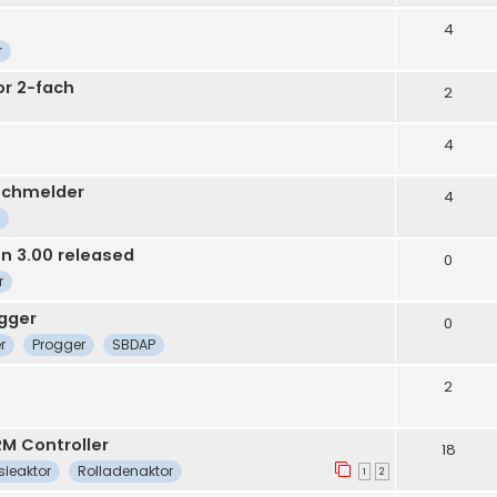
4
r
or 2-fach
2
4
uchmelder
4
n 3.00 released
0
r
gger
0
r
Progger
SBDAP
2
RM Controller
18
sieaktor
Rolladenaktor
1
2