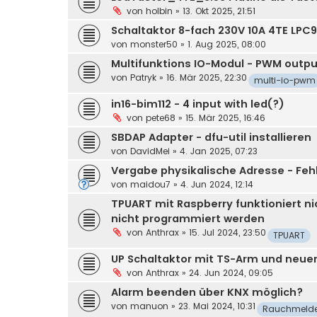
von
holbin
»
13. Okt 2025, 21:51
Schaltaktor 8-fach 230V 10A 4TE LPC
von
monster50
»
1. Aug 2025, 08:00
Multifunktions IO-Modul - PWM outp
von
Patryk
»
16. Mär 2025, 22:30
multi-io-pwm
in16-bim112 - 4 input with led(?)
von
pete68
»
15. Mär 2025, 16:46
SBDAP Adapter - dfu-util installieren
von
DavidMei
»
4. Jan 2025, 07:23
Vergabe physikalische Adresse - Feh
von
maidou7
»
4. Jun 2024, 12:14
TPUART mit Raspberry funktioniert ni
nicht programmiert werden
von
Anthrax
»
15. Jul 2024, 23:50
TPUART
UP Schaltaktor mit TS-Arm und neue
von
Anthrax
»
24. Jun 2024, 09:05
Alarm beenden über KNX möglich?
von
manuon
»
23. Mai 2024, 10:31
Rauchmelde