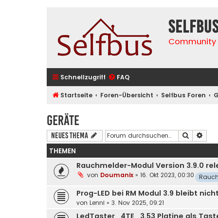
selfbu
Community 
Schnellzugriff
FAQ
Startseite
Foren-Übersicht
Selfbus Foren
G
Geräte
Suche
Erwe
Neues Thema
THEMEN
Rauchmelder-Modul Version 3.9.0 re
von
Doumanix
»
16. Okt 2023, 00:30
Rauch
Prog-LED bei RM Modul 3.9 bleibt nich
von
Lenni
»
3. Nov 2025, 09:21
LedTaster_4TE_3.53 Platine als Tast