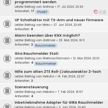
programmiert werden
Letzter Beitrag von
Anthrax
«
17. Jul 2024, 23:24
Antworten:
17
TPUART
1
2
UP Schaltaktor mit TS-Arm und neuer Firmware
Letzter Beitrag von
Mirko
«
27. Jun 2024, 22:49
Antworten:
8
Alarm beenden über KNX möglich?
Letzter Beitrag von
dallmair
«
25. Mai 2024, 16:11
Antworten:
2
Rauchmelder
Gira Rauchmelder Stati
Letzter Beitrag von
Weihnachtsmann
«
12. Mai 2024, 22:01
Antworten:
4
Rauchmelder
Hilfe zum alten 2TE Roll-/Jalousieaktor 2-fach
Letzter Beitrag von
Heikoho
«
14. Feb 2024, 22:07
Antworten:
2
Szenensteuerung
Letzter Beitrag von
Heikoho
«
7. Feb 2024, 16:57
Antworten:
4
Inbetriebnahme Adapter für GIRA Rauchmelder
Letzter Beitrag von
dallmair
«
3. Jan 2024, 20:40