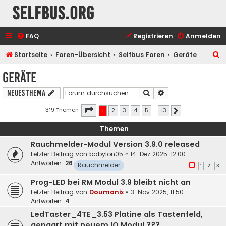
selfbus.org
FAQ
Registrieren
Anmelden
S
Startseite
Foren-Übersicht
Selfbus Foren
Geräte
u
Geräte
c
Suche
Erweiterte Suche
Neues Thema
h
e
Seite
1
von
13
319 Themen
1
2
3
4
5
…
13
Nächste
Themen
Rauchmelder-Modul Version 3.9.0 released
Letzter Beitrag von
babylon05
«
14. Dez 2025, 12:00
Antworten:
26
Rauchmelder
1
2
3
Prog-LED bei RM Modul 3.9 bleibt nicht an
Letzter Beitrag von
Doumanix
«
3. Nov 2025, 11:50
Antworten:
4
LedTaster_4TE_3.53 Platine als Tastenfeld,
gepaart mit neuem IO Modul ???