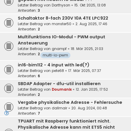
Letzter Beitrag von
Darthyson
«
15. Okt 2025, 13:08
Antworten:
3
Schaltaktor 8-fach 230V 10A 4TE LPC922
Letzter Beitrag von
monster50
«
2. Aug 2025, 17:46
Antworten:
2
Multifunktions IO-Modul - PWM output
Ansteuerung
Letzter Beitrag von
gnampf
«
18. Mär 2025, 21:03
Antworten:
2
multi-io-pwm
in16-bim112 - 4 input with led(?)
Letzter Beitrag von
pete68
«
17. Mär 2025, 07:37
Antworten:
6
SBDAP Adapter - dfu-util installieren
Letzter Beitrag von
Doumanix
«
12. Jan 2025, 17:52
Antworten:
2
Vergabe physikalische Adresse - Fehlersuche
Letzter Beitrag von
dallmair
«
20. Aug 2024, 00:48
Antworten:
7
TPUART mit Raspberry funktioniert nicht.
Physikalische Adresse kann mit ETS5 nicht