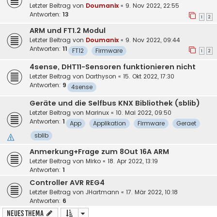
Letzter Beitrag von
Doumanix
«
9. Nov 2022, 22:55
Antworten:
13
1
2
ARM und FT1.2 Modul
Letzter Beitrag von
Doumanix
«
9. Nov 2022, 09:44
Antworten:
11
FT12
Firmware
1
2
4sense, DHT11-Sensoren funktionieren nicht
Letzter Beitrag von
Darthyson
«
15. Okt 2022, 17:30
Antworten:
9
4sense
Geräte und die Selfbus KNX Bibliothek (sblib)
Letzter Beitrag von
Marinux
«
10. Mai 2022, 09:50
Antworten:
1
App
Applikation
Firmware
Geraet
sblib
Anmerkung+Frage zum 8Out 16A ARM
Letzter Beitrag von
Mirko
«
18. Apr 2022, 13:19
Antworten:
1
Controller AVR REG4
Letzter Beitrag von
JHartmann
«
17. Mär 2022, 10:18
Antworten:
6
Neues Thema