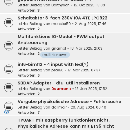
Letzter Beitrag von
Darthyson
«
15. Okt 2025, 13:08
Antworten:
3
Schaltaktor 8-fach 230V 10A 4TE LPC922
Letzter Beitrag von
monster50
«
2. Aug 2025, 17:46
Antworten:
2
Multifunktions IO-Modul - PWM output
Ansteuerung
Letzter Beitrag von
gnampf
«
18. Mär 2025, 21:03
Antworten:
2
multi-io-pwm
in16-bim112 - 4 input with led(?)
Letzter Beitrag von
pete68
«
17. Mär 2025, 07:37
Antworten:
6
SBDAP Adapter - dfu-util installieren
Letzter Beitrag von
Doumanix
«
12. Jan 2025, 17:52
Antworten:
2
Vergabe physikalische Adresse - Fehlersuche
Letzter Beitrag von
dallmair
«
20. Aug 2024, 00:48
Antworten:
7
TPUART mit Raspberry funktioniert nicht.
Physikalische Adresse kann mit ETS5 nicht