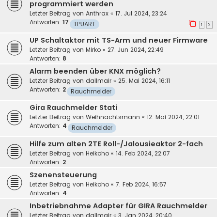
programmiert werden
Letzter Beitrag von
Anthrax
«
17. Jul 2024, 23:24
Antworten:
17
TPUART
1
2
UP Schaltaktor mit TS-Arm und neuer Firmware
Letzter Beitrag von
Mirko
«
27. Jun 2024, 22:49
Antworten:
8
Alarm beenden über KNX möglich?
Letzter Beitrag von
dallmair
«
25. Mai 2024, 16:11
Antworten:
2
Rauchmelder
Gira Rauchmelder Stati
Letzter Beitrag von
Weihnachtsmann
«
12. Mai 2024, 22:01
Antworten:
4
Rauchmelder
Hilfe zum alten 2TE Roll-/Jalousieaktor 2-fach
Letzter Beitrag von
Heikoho
«
14. Feb 2024, 22:07
Antworten:
2
Szenensteuerung
Letzter Beitrag von
Heikoho
«
7. Feb 2024, 16:57
Antworten:
4
Inbetriebnahme Adapter für GIRA Rauchmelder
Letzter Beitrag von
dallmair
«
3. Jan 2024, 20:40