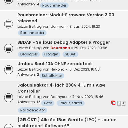
Antworten:
4
Rauchmelder
Rauchmelder-Modul-Firmware Version 3.00
released
Letzter Beitrag von
dallmair
«
3. Jan 2024, 19:23
Rauchmelder
SBDAP - Selfbus Debug Adapter & Progger
Letzter Beitrag von
Doumanix
«
29. Dez 2023, 00:56
Debugger
Progger
SBDAP
Umbau 8out 10A OHNE zerodetect
Letzter Beitrag von
Heikoho
«
10. Dez 2023, 18:58
Antworten:
2
Schaltaktor
Jalousieaktor 4-fach 230V 4TE mit ARM
Controller
Letzter Beitrag von
Darthyson
«
7. Nov 2023, 18:46
Antworten:
18
Aktor
Jalousieaktor
1
2
Rolladenaktor
[GELÖST!] Alle SelfBus Geräte (LPC) - Laufen
nicht mehr! Software!?