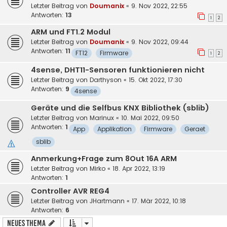
Letzter Beitrag von
Doumanix
«
9. Nov 2022, 22:55
Antworten:
13
1
2
ARM und FT1.2 Modul
Letzter Beitrag von
Doumanix
«
9. Nov 2022, 09:44
Antworten:
11
FT12
Firmware
1
2
4sense, DHT11-Sensoren funktionieren nicht
Letzter Beitrag von
Darthyson
«
15. Okt 2022, 17:30
Antworten:
9
4sense
Geräte und die Selfbus KNX Bibliothek (sblib)
Letzter Beitrag von
Marinux
«
10. Mai 2022, 09:50
Antworten:
1
App
Applikation
Firmware
Geraet
sblib
Anmerkung+Frage zum 8Out 16A ARM
Letzter Beitrag von
Mirko
«
18. Apr 2022, 13:19
Antworten:
1
Controller AVR REG4
Letzter Beitrag von
JHartmann
«
17. Mär 2022, 10:18
Antworten:
6
Neues Thema