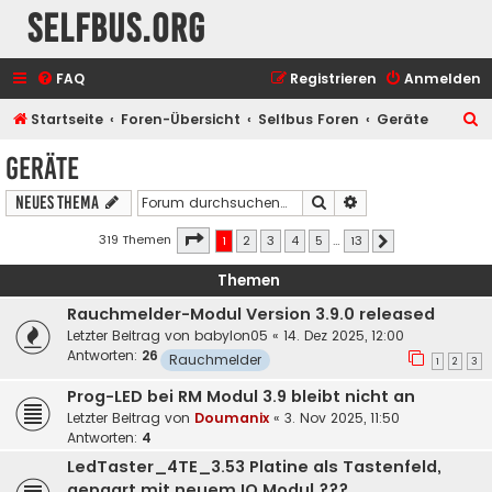
selfbus.org
FAQ
Registrieren
Anmelden
S
Startseite
Foren-Übersicht
Selfbus Foren
Geräte
u
Geräte
c
Suche
Erweiterte Suche
Neues Thema
h
e
Seite
1
von
13
319 Themen
1
2
3
4
5
…
13
Nächste
Themen
Rauchmelder-Modul Version 3.9.0 released
Letzter Beitrag von
babylon05
«
14. Dez 2025, 12:00
Antworten:
26
Rauchmelder
1
2
3
Prog-LED bei RM Modul 3.9 bleibt nicht an
Letzter Beitrag von
Doumanix
«
3. Nov 2025, 11:50
Antworten:
4
LedTaster_4TE_3.53 Platine als Tastenfeld,
gepaart mit neuem IO Modul ???