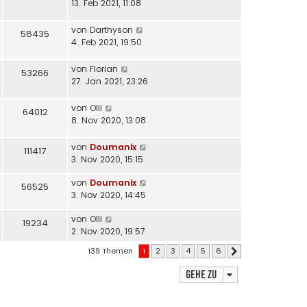
13. Feb 2021, 11:08
von
Darthyson
58435
4. Feb 2021, 19:50
von
Florian
53266
27. Jan 2021, 23:26
von
Olli
64012
8. Nov 2020, 13:08
von
Doumanix
111417
3. Nov 2020, 15:15
von
Doumanix
56525
3. Nov 2020, 14:45
von
Olli
19234
2. Nov 2020, 19:57
139 Themen
1
2
3
4
5
6
Nächste
Gehe zu