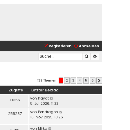
Registrieren
Anmelden
Suche
Erweiterte Suche
139 Themen
1
2
3
4
5
6
Nächste
Zugriffe
Letzter Beitrag
von
hayat
13356
8. Jul 2026, 11:22
von
Pendragon
255237
16. Nov 2025, 10:26
von
Mirko