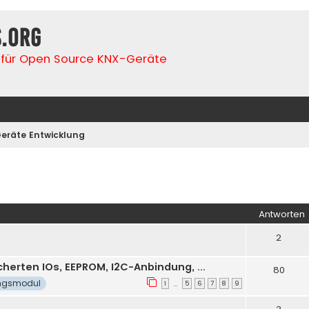
s.org
für Open Source KNX-Geräte
eräte Entwicklung
iterte Suche
Antworten
2
erten IOs, EEPROM, I2C-Anbindung, ...
80
ngsmodul
1
5
6
7
8
9
…