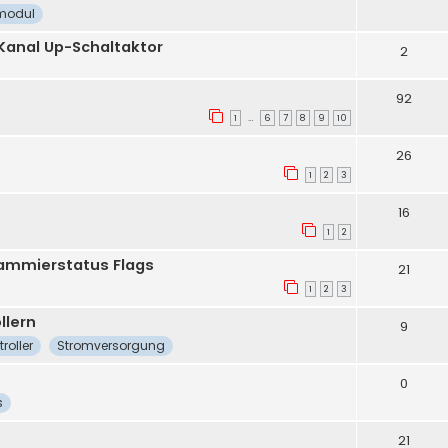
modul
 Kanal Up-Schaltaktor
2
92
1
6
7
8
9
10
…
26
1
2
3
16
1
2
grammierstatus Flags
21
1
2
3
llern
9
roller
Stromversorgung
0
s
21