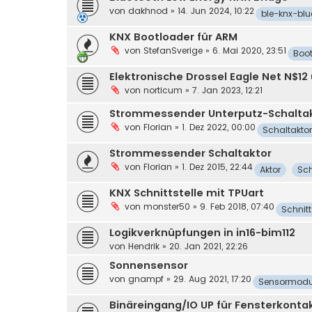
von
dakhnod
»
14. Jun 2024, 10:22
ble-knx-bl
KNX Bootloader für ARM
von
StefanSverige
»
6. Mai 2020, 23:51
Boo
Elektronische Drossel Eagle Net N$12
von
norticum
»
7. Jan 2023, 12:21
Strommessender Unterputz-Schalta
von
Florian
»
1. Dez 2022, 00:00
Schaltaktor
Strommessender Schaltaktor
von
Florian
»
1. Dez 2015, 22:44
Aktor
Sch
KNX Schnittstelle mit TPUart
von
monster50
»
9. Feb 2018, 07:40
Schnitt
Logikverknüpfungen in in16-bim112
von
Hendrik
»
20. Jan 2021, 22:26
Sonnensensor
von
gnampf
»
29. Aug 2021, 17:20
Sensormodu
Binäreingang/IO UP für Fensterkonta