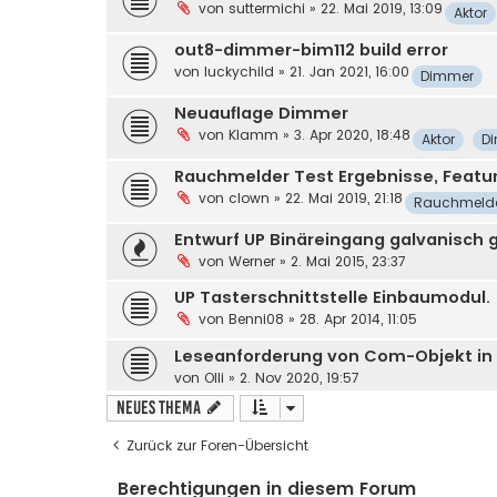
von
suttermichi
»
22. Mai 2019, 13:09
Aktor
out8-dimmer-bim112 build error
von
luckychild
»
21. Jan 2021, 16:00
Dimmer
Neuauflage Dimmer
von
Klamm
»
3. Apr 2020, 18:48
Aktor
D
Rauchmelder Test Ergebnisse, Featu
von
clown
»
22. Mai 2019, 21:18
Rauchmeld
Entwurf UP Binäreingang galvanisch 
von
Werner
»
2. Mai 2015, 23:37
UP Tasterschnittstelle Einbaumodul.
von
Benni08
»
28. Apr 2014, 11:05
Leseanforderung von Com-Objekt in 
von
Olli
»
2. Nov 2020, 19:57
Neues Thema
Zurück zur Foren-Übersicht
Berechtigungen in diesem Forum