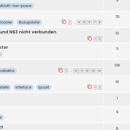
3
uetooth-low-power
70
tloader
Busupdater
1
4
5
6
7
8
…
 und N$3 nicht verbunden.
10
1
2
ktor
3
136
altaktor
1
10
11
12
13
14
…
19
stelle
interface
tpuart
1
2
1
9
l
kt
6