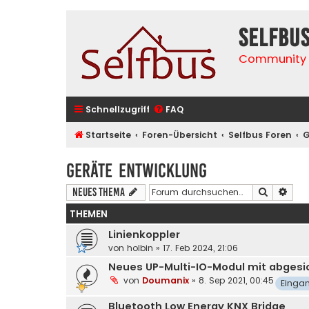
selfbu
Community 
Schnellzugriff
FAQ
Startseite
Foren-Übersicht
Selfbus Foren
G
Geräte Entwicklung
Suche
Erwe
Neues Thema
THEMEN
Linienkoppler
von
holbin
»
17. Feb 2024, 21:06
Neues UP-Multi-IO-Modul mit abgesich
von
Doumanix
»
8. Sep 2021, 00:45
Einga
Bluetooth Low Energy KNX Bridge