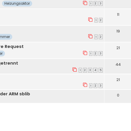
Heizungsaktor
1
2
3
11
1
2
19
immer
1
2
re Request
21
er
1
2
3
getrennt
44
1
2
3
4
5
21
1
2
3
der ARM sblib
0