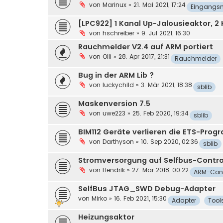
von
Marinux
»
21. Mai 2021, 17:24
Eingangs
[LPC922] 1 Kanal Up-Jalousieaktor, 2
von
hschreiber
»
9. Jul 2021, 16:30
Rauchmelder V2.4 auf ARM portiert
von
Olli
»
28. Apr 2017, 21:31
Rauchmelder
Bug in der ARM Lib ?
von
luckychild
»
3. Mär 2021, 18:38
sblib
Maskenversion 7.5
von
uwe223
»
25. Feb 2020, 19:34
sblib
BIM112 Geräte verlieren die ETS-Pro
von
Darthyson
»
10. Sep 2020, 02:36
sblib
Stromversorgung auf Selfbus-Contro
von
Hendrik
»
27. Mär 2018, 00:22
ARM-Cont
SelfBus JTAG_SWD Debug-Adapter
von
Mirko
»
16. Feb 2021, 15:30
Adapter
Tool
Heizungsaktor