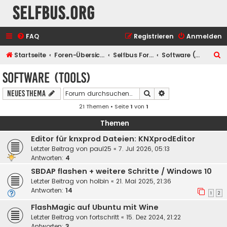
selfbus.org
FAQ
Registrieren
Anmelden
S
Startseite
Foren-Übersicht
Selfbus Foren
Software (Tools)
u
Software (Tools)
c
Suche
Erweiterte Suche
Neues Thema
h
21 Themen • Seite
1
von
1
e
Themen
Editor für knxprod Dateien: KNXprodEditor
Letzter Beitrag von
paul25
«
7. Jul 2026, 05:13
Antworten:
4
SBDAP flashen + weitere Schritte / Windows 10
Letzter Beitrag von
holbin
«
21. Mai 2025, 21:36
Antworten:
14
1
2
FlashMagic auf Ubuntu mit Wine
Letzter Beitrag von
fortschritt
«
15. Dez 2024, 21:22
Antworten:
3