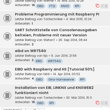
Letzter Beitrag von
Werner
«
19. Mai 2015, 19:28
Antworten:
16
EIBD
FT12
KNXD
RPi
1
2
Probleme Programmierung mit Raspberry PI
Letzter Beitrag von
Tontechniker
«
4. Mai 2015, 10:24
Antworten:
1
UART Schnittstelle von Consolenausgaben
befreien, Probleme mit neuer Version
Letzter Beitrag von
StefanT
«
26. Sep 2014, 08:44
Antworten:
2
eibd on WRT54G
Letzter Beitrag von
tijs
«
9. Jun 2014, 21:56
Antworten:
2
EIBD
WRT54G
EIBD with Raspberry and HS [Tutorial 50%]
Letzter Beitrag von
fehli
«
14. Apr 2014, 00:52
Antworten:
4
EIBD
Gira-Homeserver
RPi
Installation von EIB, LINKNX und KNXWEB2
funktioniert nicht
Letzter Beitrag von
Tontechniker
«
30. Mär 2014, 15:11
Antworten:
18
EIBD
RPi
1
2