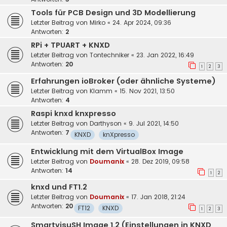
Tools für PCB Design und 3D Modellierung
Letzter Beitrag von
Mirko
«
24. Apr 2024, 09:36
Antworten:
2
RPi + TPUART + KNXD
Letzter Beitrag von
Tontechniker
«
23. Jan 2022, 16:49
Antworten:
20
1
2
3
Erfahrungen ioBroker (oder ähnliche Systeme)
Letzter Beitrag von
Klamm
«
15. Nov 2021, 13:50
Antworten:
4
Raspi knxd knxpresso
Letzter Beitrag von
Darthyson
«
9. Jul 2021, 14:50
Antworten:
7
KNXD
knXpresso
Entwicklung mit dem VirtualBox Image
Letzter Beitrag von
Doumanix
«
28. Dez 2019, 09:58
Antworten:
14
1
2
knxd und FT1.2
Letzter Beitrag von
Doumanix
«
17. Jan 2018, 21:24
Antworten:
20
FT12
KNXD
1
2
3
SmartvisuSH Image 1.2 (Einstellungen in KNXD