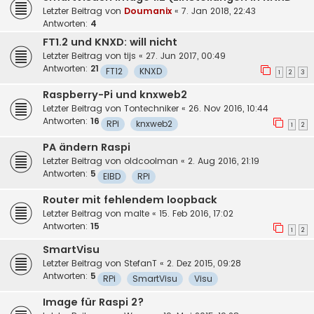
Letzter Beitrag von
Doumanix
«
7. Jan 2018, 22:43
Antworten:
4
FT1.2 und KNXD: will nicht
Letzter Beitrag von
tijs
«
27. Jun 2017, 00:49
Antworten:
21
FT12
KNXD
1
2
3
Raspberry-Pi und knxweb2
Letzter Beitrag von
Tontechniker
«
26. Nov 2016, 10:44
Antworten:
16
RPi
knxweb2
1
2
PA ändern Raspi
Letzter Beitrag von
oldcoolman
«
2. Aug 2016, 21:19
Antworten:
5
EIBD
RPi
Router mit fehlendem loopback
Letzter Beitrag von
malte
«
15. Feb 2016, 17:02
Antworten:
15
1
2
SmartVisu
Letzter Beitrag von
StefanT
«
2. Dez 2015, 09:28
Antworten:
5
RPi
SmartVisu
Visu
Image für Raspi 2?