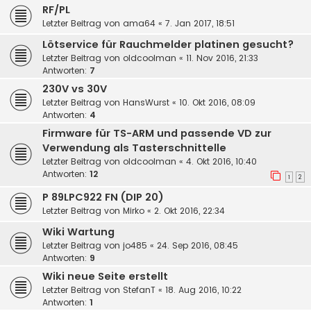
RF/PL
Letzter Beitrag von
ama64
«
7. Jan 2017, 18:51
Lötservice für Rauchmelder platinen gesucht?
Letzter Beitrag von
oldcoolman
«
11. Nov 2016, 21:33
Antworten:
7
230V vs 30V
Letzter Beitrag von
HansWurst
«
10. Okt 2016, 08:09
Antworten:
4
Firmware für TS-ARM und passende VD zur
Verwendung als Tasterschnittelle
Letzter Beitrag von
oldcoolman
«
4. Okt 2016, 10:40
Antworten:
12
1
2
P 89LPC922 FN (DIP 20)
Letzter Beitrag von
Mirko
«
2. Okt 2016, 22:34
Wiki Wartung
Letzter Beitrag von
jo485
«
24. Sep 2016, 08:45
Antworten:
9
Wiki neue Seite erstellt
Letzter Beitrag von
StefanT
«
18. Aug 2016, 10:22
Antworten:
1