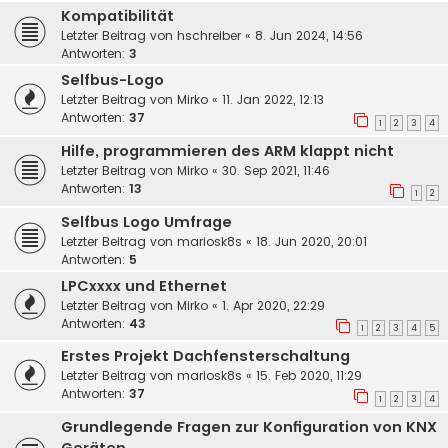
Kompatibilität
Letzter Beitrag von
hschreiber
«
8. Jun 2024, 14:56
Antworten:
3
Selfbus-Logo
Letzter Beitrag von
Mirko
«
11. Jan 2022, 12:13
Antworten:
37
1
2
3
4
Hilfe, programmieren des ARM klappt nicht
Letzter Beitrag von
Mirko
«
30. Sep 2021, 11:46
Antworten:
13
1
2
Selfbus Logo Umfrage
Letzter Beitrag von
mariosk8s
«
18. Jun 2020, 20:01
Antworten:
5
LPCxxxx und Ethernet
Letzter Beitrag von
Mirko
«
1. Apr 2020, 22:29
Antworten:
43
1
2
3
4
5
Erstes Projekt Dachfensterschaltung
Letzter Beitrag von
mariosk8s
«
15. Feb 2020, 11:29
Antworten:
37
1
2
3
4
Grundlegende Fragen zur Konfiguration von KNX