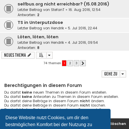
selfbus.org nicht erreichbar? (15.08.2016)
Letzter Beitrag von
StefanT
«
16. Aug 2016, 12:54
Antworten:
2
TS in Unterputzdose
Letzter Beitrag von
Hendrik
«
5. Jul 2016, 22:44
Löten, löten, löten
Letzter Beitrag von
Hendrik
«
4. Jul 2016, 09:54
Antworten:
8
Neues Thema
74 Themen
1
2
3
Nächste
Gehe zu
Berechtigungen in diesem Forum
Du darfst
keine
neuen Themen in diesem Forum erstellen.
Du darfst
keine
Antworten zu Themen in diesem Forum erstellen.
Du darfst deine Beiträge in diesem Forum
nicht
ändern.
Du darfst deine Beiträge in diesem Forum
nicht
löschen.
Du darfst
keine
Dateianhänge in diesem Forum erstellen.
Diese Website nutzt Cookies, um dir den
Startseite
Foren-Übersicht
Alle Cookies löschen
bestmöglichen Komfort bei der Nutzung zu