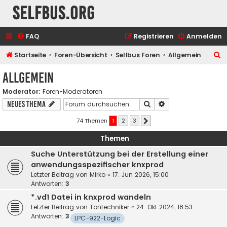
selfbus.org
FAQ
Registrieren
Anmelden
S
Startseite
Foren-Übersicht
Selfbus Foren
Allgemein
u
Allgemein
c
Moderator:
Foren-Moderatoren
h
Suche
Erweiterte Suche
Neues Thema
e
74 Themen
1
2
3
Nächste
Themen
Suche Unterstützung bei der Erstellung einer
anwendungsspezifischer knxprod
Letzter Beitrag von
Mirko
«
17. Jun 2026, 15:00
Antworten:
3
*.vd1 Datei in knxprod wandeln
Letzter Beitrag von
Tontechniker
«
24. Okt 2024, 18:53
Antworten:
3
LPC-922-Logic