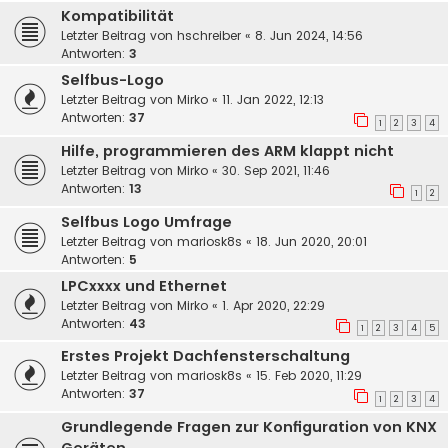
Kompatibilität
Letzter Beitrag von
hschreiber
«
8. Jun 2024, 14:56
Antworten:
3
Selfbus-Logo
Letzter Beitrag von
Mirko
«
11. Jan 2022, 12:13
Antworten:
37
1
2
3
4
Hilfe, programmieren des ARM klappt nicht
Letzter Beitrag von
Mirko
«
30. Sep 2021, 11:46
Antworten:
13
1
2
Selfbus Logo Umfrage
Letzter Beitrag von
mariosk8s
«
18. Jun 2020, 20:01
Antworten:
5
LPCxxxx und Ethernet
Letzter Beitrag von
Mirko
«
1. Apr 2020, 22:29
Antworten:
43
1
2
3
4
5
Erstes Projekt Dachfensterschaltung
Letzter Beitrag von
mariosk8s
«
15. Feb 2020, 11:29
Antworten:
37
1
2
3
4
Grundlegende Fragen zur Konfiguration von KNX