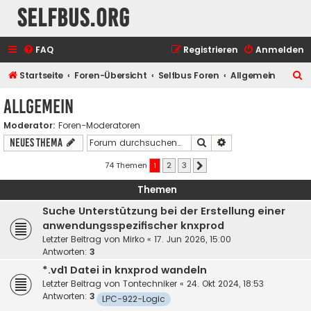
selfbus.org
FAQ
Registrieren
Anmelden
S
Startseite
Foren-Übersicht
Selfbus Foren
Allgemein
u
Allgemein
c
Moderator:
Foren-Moderatoren
h
Suche
Erweiterte Suche
Neues Thema
e
74 Themen
1
2
3
Nächste
Themen
Suche Unterstützung bei der Erstellung einer
anwendungsspezifischer knxprod
Letzter Beitrag von
Mirko
«
17. Jun 2026, 15:00
Antworten:
3
*.vd1 Datei in knxprod wandeln
Letzter Beitrag von
Tontechniker
«
24. Okt 2024, 18:53
Antworten:
3
LPC-922-Logic