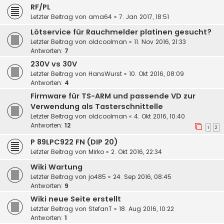
RF/PL
Letzter Beitrag von
ama64
«
7. Jan 2017, 18:51
Lötservice für Rauchmelder platinen gesucht?
Letzter Beitrag von
oldcoolman
«
11. Nov 2016, 21:33
Antworten:
7
230V vs 30V
Letzter Beitrag von
HansWurst
«
10. Okt 2016, 08:09
Antworten:
4
Firmware für TS-ARM und passende VD zur
Verwendung als Tasterschnittelle
Letzter Beitrag von
oldcoolman
«
4. Okt 2016, 10:40
Antworten:
12
1
2
P 89LPC922 FN (DIP 20)
Letzter Beitrag von
Mirko
«
2. Okt 2016, 22:34
Wiki Wartung
Letzter Beitrag von
jo485
«
24. Sep 2016, 08:45
Antworten:
9
Wiki neue Seite erstellt
Letzter Beitrag von
StefanT
«
18. Aug 2016, 10:22
Antworten:
1