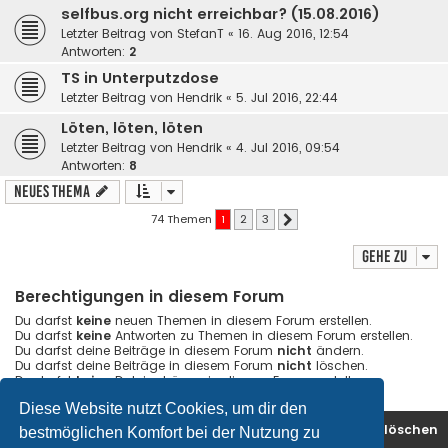
selfbus.org nicht erreichbar? (15.08.2016)
Letzter Beitrag von
StefanT
«
16. Aug 2016, 12:54
Antworten:
2
TS in Unterputzdose
Letzter Beitrag von
Hendrik
«
5. Jul 2016, 22:44
Löten, löten, löten
Letzter Beitrag von
Hendrik
«
4. Jul 2016, 09:54
Antworten:
8
Neues Thema
74 Themen
1
2
3
Nächste
Gehe zu
Berechtigungen in diesem Forum
Du darfst
keine
neuen Themen in diesem Forum erstellen.
Du darfst
keine
Antworten zu Themen in diesem Forum erstellen.
Du darfst deine Beiträge in diesem Forum
nicht
ändern.
Du darfst deine Beiträge in diesem Forum
nicht
löschen.
Du darfst
keine
Dateianhänge in diesem Forum erstellen.
Diese Website nutzt Cookies, um dir den
Startseite
Foren-Übersicht
Alle Cookies löschen
bestmöglichen Komfort bei der Nutzung zu