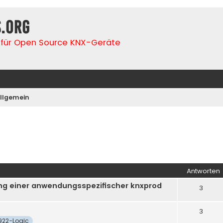
s.org
für Open Source KNX-Geräte
llgemein
iterte Suche
Antworten
ung einer anwendungsspezifischer knxprod
3
3
922-Logic