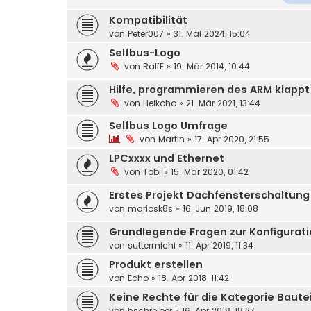
Kompatibilität
von
Peter007
»
31. Mai 2024, 15:04
Selfbus-Logo
von
RalfE
»
19. Mär 2014, 10:44
Hilfe, programmieren des ARM klappt
von
Heikoho
»
21. Mär 2021, 13:44
Selfbus Logo Umfrage
von
Martin
»
17. Apr 2020, 21:55
LPCxxxx und Ethernet
von
Tobi
»
15. Mär 2020, 01:42
Erstes Projekt Dachfensterschaltung
von
mariosk8s
»
16. Jun 2019, 18:08
Grundlegende Fragen zur Konfigurat
von
suttermichi
»
11. Apr 2019, 11:34
Produkt erstellen
von
Echo
»
18. Apr 2018, 11:42
Keine Rechte für die Kategorie Baute
von
hschreiber
»
16. Apr 2018, 18:27