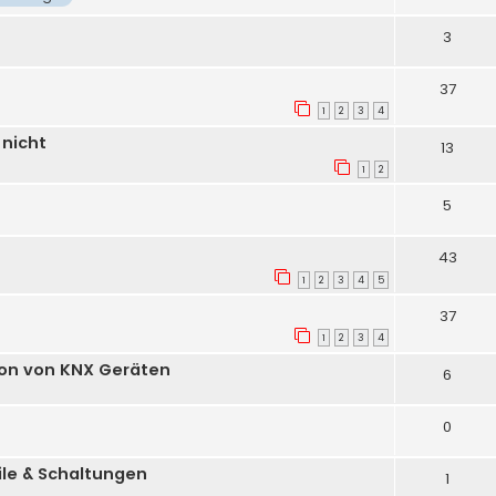
3
37
1
2
3
4
 nicht
13
1
2
5
43
1
2
3
4
5
37
1
2
3
4
ion von KNX Geräten
6
0
ile & Schaltungen
1