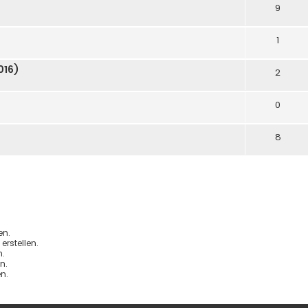
9
1
016)
2
0
8
en.
rstellen.
.
n.
n.