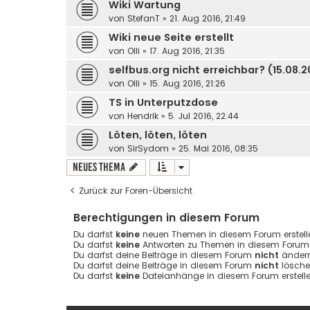
Wiki Wartung
von
StefanT
»
21. Aug 2016, 21:49
Wiki neue Seite erstellt
von
Olli
»
17. Aug 2016, 21:35
selfbus.org nicht erreichbar? (15.08.2
von
Olli
»
15. Aug 2016, 21:26
TS in Unterputzdose
von
Hendrik
»
5. Jul 2016, 22:44
Löten, löten, löten
von
SirSydom
»
25. Mai 2016, 08:35
Neues Thema
Zurück zur Foren-Übersicht
Berechtigungen in diesem Forum
Du darfst
keine
neuen Themen in diesem Forum erstell
Du darfst
keine
Antworten zu Themen in diesem Forum e
Du darfst deine Beiträge in diesem Forum
nicht
ändern
Du darfst deine Beiträge in diesem Forum
nicht
lösche
Du darfst
keine
Dateianhänge in diesem Forum erstelle