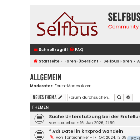
selfbu
Community 
Schnellzugriff
FAQ
Startseite
Foren-Übersicht
Selfbus Foren
A
Allgemein
Moderator:
Foren-Moderatoren
Suche
Erwe
Neues Thema
THEMEN
Suche Unterstützung bei der Erstell
von
steuerbar
»
16. Jun 2026, 21:59
*.vd1 Datei in knxprod wandeln
von
Tontechniker
»
17. Okt 2024, 13:09
LPC-