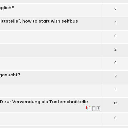
glich?
2
tstelle", how to start with selfbus
4
0
2
0
 gesucht?
7
4
D zur Verwendung als Tasterschnittelle
12
1
2
0