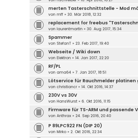
merten Tasterschnittstelle - Mod mö
von
mff
»
30. Mär 2018, 12:32
replacement for freebus "Tasterschnit
von
laurentmartin
»
30. Aug 2017, 15:34
Spammer
von
StefanT
»
23. Feb 2017, 19:40
Webseite / Wiki down
von
Elektron
»
14. Jan 2017, 22:20
RF/PL
von
ama64
»
7. Jan 2017, 18:51
Lötservice für Rauchmelder platinen
von
christiancr
»
14. Okt 2016, 14:37
230V vs 30V
von
HansWurst
»
6. Okt 2016, 11:15
Firmware für TS-ARM und passende V
von
Anthrax
»
24. Sep 2016, 20:40
P 89LPC922 FN (DIP 20)
von
Mirko
»
2. Okt 2016, 22:34