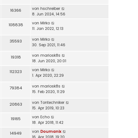
von
hschreiber
16366
8. Jun 2024, 14:56
von
Mirko
108838
11. Jan 2022, 12:13
von
Mirko
35593
30. Sep 2021, 11:46
von
mariosk8s
19318
18. Jun 2020, 20:01
von
Mirko
112323
1. Apr 2020, 22:29
von
mariosk8s
79384
15. Feb 2020, 11:29
von
Tontechniker
20863
15. Apr 2019, 10:23
von
Echo
19165
18. Apr 2018, 11:42
von
Doumanix
14949
16. Apr 2018, 19:20