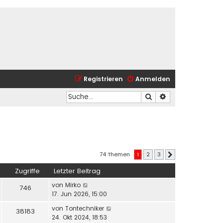
Registrieren
Anmelden
Suche
Erweiterte Suche
74 Themen
1
2
3
Nächste
Zugriffe
Letzter Beitrag
von
Mirko
746
17. Jun 2026, 15:00
von
Tontechniker
38183
24. Okt 2024, 18:53