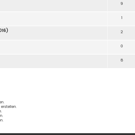
9
1
016)
2
0
8
en.
rstellen.
.
n.
n.