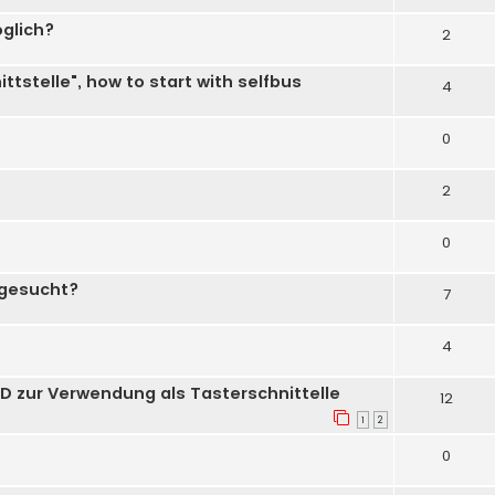
glich?
2
tstelle", how to start with selfbus
4
0
2
0
 gesucht?
7
4
D zur Verwendung als Tasterschnittelle
12
1
2
0