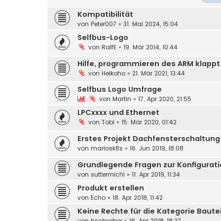
Kompatibilität
von
Peter007
»
31. Mai 2024, 15:04
Selfbus-Logo
von
RalfE
»
19. Mär 2014, 10:44
Hilfe, programmieren des ARM klappt
von
Heikoho
»
21. Mär 2021, 13:44
Selfbus Logo Umfrage
von
Martin
»
17. Apr 2020, 21:55
LPCxxxx und Ethernet
von
Tobi
»
15. Mär 2020, 01:42
Erstes Projekt Dachfensterschaltung
von
mariosk8s
»
16. Jun 2019, 18:08
Grundlegende Fragen zur Konfigurat
von
suttermichi
»
11. Apr 2019, 11:34
Produkt erstellen
von
Echo
»
18. Apr 2018, 11:42
Keine Rechte für die Kategorie Baute
von
hschreiber
»
16. Apr 2018, 18:27