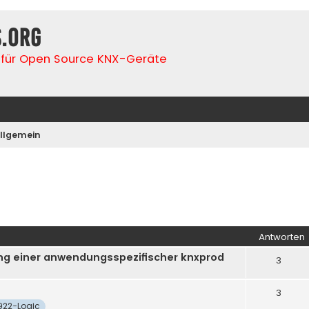
s.org
für Open Source KNX-Geräte
llgemein
iterte Suche
Antworten
ung einer anwendungsspezifischer knxprod
3
3
922-Logic