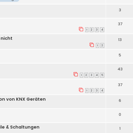
3
37
1
2
3
4
 nicht
13
1
2
5
43
1
2
3
4
5
37
1
2
3
4
ion von KNX Geräten
6
0
ile & Schaltungen
1