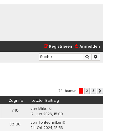
Registrieren
Anmelden
Suche
Erweiterte Suche
74 Themen
1
2
3
Nächste
Zugriffe
Letzter Beitrag
von
Mirko
748
17. Jun 2026, 15:00
von
Tontechniker
38186
24. Okt 2024, 18:53