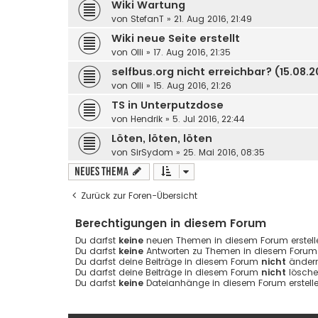
Wiki Wartung
von
StefanT
»
21. Aug 2016, 21:49
Wiki neue Seite erstellt
von
Olli
»
17. Aug 2016, 21:35
selfbus.org nicht erreichbar? (15.08.2
von
Olli
»
15. Aug 2016, 21:26
TS in Unterputzdose
von
Hendrik
»
5. Jul 2016, 22:44
Löten, löten, löten
von
SirSydom
»
25. Mai 2016, 08:35
Neues Thema
Zurück zur Foren-Übersicht
Berechtigungen in diesem Forum
Du darfst
keine
neuen Themen in diesem Forum erstell
Du darfst
keine
Antworten zu Themen in diesem Forum e
Du darfst deine Beiträge in diesem Forum
nicht
ändern
Du darfst deine Beiträge in diesem Forum
nicht
lösche
Du darfst
keine
Dateianhänge in diesem Forum erstelle