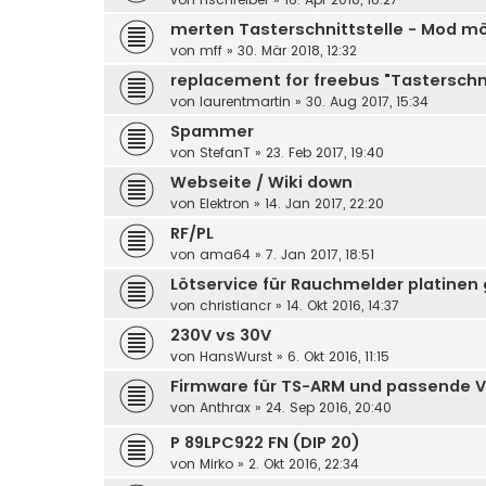
merten Tasterschnittstelle - Mod mö
von
mff
»
30. Mär 2018, 12:32
replacement for freebus "Tasterschnit
von
laurentmartin
»
30. Aug 2017, 15:34
Spammer
von
StefanT
»
23. Feb 2017, 19:40
Webseite / Wiki down
von
Elektron
»
14. Jan 2017, 22:20
RF/PL
von
ama64
»
7. Jan 2017, 18:51
Lötservice für Rauchmelder platinen
von
christiancr
»
14. Okt 2016, 14:37
230V vs 30V
von
HansWurst
»
6. Okt 2016, 11:15
Firmware für TS-ARM und passende V
von
Anthrax
»
24. Sep 2016, 20:40
P 89LPC922 FN (DIP 20)
von
Mirko
»
2. Okt 2016, 22:34