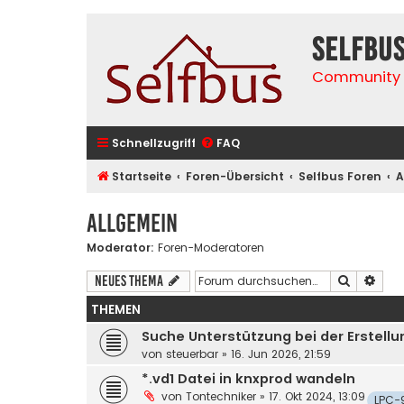
selfbu
Community 
Schnellzugriff
FAQ
Startseite
Foren-Übersicht
Selfbus Foren
A
Allgemein
Moderator:
Foren-Moderatoren
Suche
Erwe
Neues Thema
THEMEN
Suche Unterstützung bei der Erstell
von
steuerbar
»
16. Jun 2026, 21:59
*.vd1 Datei in knxprod wandeln
von
Tontechniker
»
17. Okt 2024, 13:09
LPC-