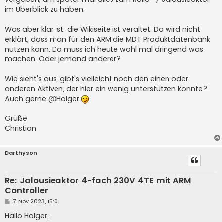
im Überblick zu haben.
Was aber klar ist: die Wikiseite ist veraltet. Da wird nicht
erklärt, dass man für den ARM die MDT Produktdatenbank
nutzen kann. Da muss ich heute wohl mal dringend was
machen. Oder jemand anderer?
Wie sieht's aus, gibt's vielleicht noch den einen oder
anderen Aktiven, der hier ein wenig unterstützen könnte?
Auch gerne @Holger
Grüße
Christian
Darthyson
Re: Jalousieaktor 4-fach 230V 4TE mit ARM
Controller
B
7. Nov 2023, 15:01
e
i
Hallo Holger,
t