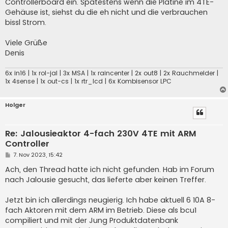
Controllerboard ein. Spätestens wenn die Platine im 4TE-
Gehäuse ist, siehst du die eh nicht und die verbrauchen
bissl Strom.
Viele Grüße
Denis
6x in16 | 1x rol-jal | 3x MSA | 1x raincenter | 2x out8 | 2x Rauchmelder |
1x 4sense | 1x out-cs | 1x rtr_lcd | 6x Kombisensor LPC
Holger
Re: Jalousieaktor 4-fach 230V 4TE mit ARM
Controller
B
7. Nov 2023, 15:42
e
i
Ach, den Thread hatte ich nicht gefunden. Hab im Forum
t
nach Jalousie gesucht, das lieferte aber keinen Treffer.
r
a
g
Jetzt bin ich allerdings neugierig. Ich habe aktuell 6 10A 8-
fach Aktoren mit dem ARM im Betrieb. Diese als bcu1
compiliert und mit der Jung Produktdatenbank