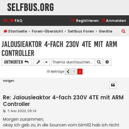
selfbus.org
FAQ
Registrieren
Anmelden
S
Startseite
Foren-Übersicht
Selfbus Foren
Geräte
u
Jalousieaktor 4-fach 230V 4TE mit ARM
c
Controller
h
e
Suche
Erweiterte
Antworten
19 Beiträge
1
2
Vorherige
Holger
Re: Jalousieaktor 4-fach 230V 4TE mit ARM
Controller
B
7. Nov 2023, 08:14
e
i
Morgen zusammen,
t
okay ich geb zu, in die Sourcen vom bim112 hab ich nicht
r