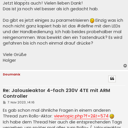
t
Jetzt klappts auch! Vielen lieben Dank!
r
a
Das ist ja noch viel besser als ich gedacht hab.
g
Da gibt es jetzt einiges zu parametrisieren
Einzig was ich
noch nicht ganz kapiert hab ist das #define mit den LEDs
und der Handbedienung. Ich hab beides probehalber mal
reingenommen. Was bewirkt den ein Tastendruck? Es wird
gefahren bis ich noch einmal drauf drücke?
Viele Grüße
Holger
Doumanix
Re: Jalousieaktor 4-fach 230V 4TE mit ARM
Controller
B
7. Nov 2023, 14:16
e
i
Es gab schon mal ähnliche Fragen in einem anderen
t
Thread zum Rollo-Aktor:
viewtopic.php?f=2&t=574
r
a
Ich habe dem Thread hier auch die entsprechenden Tags
g
vergeben, um später mal alles zum Rollo- / Jalousieaktor