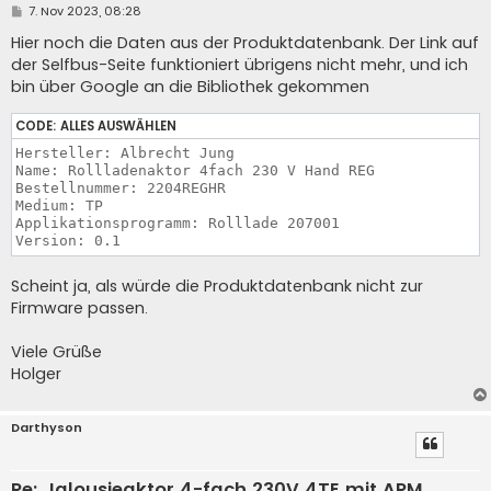
B
7. Nov 2023, 08:28
e
i
Hier noch die Daten aus der Produktdatenbank. Der Link auf
t
der Selfbus-Seite funktioniert übrigens nicht mehr, und ich
r
a
bin über Google an die Bibliothek gekommen
g
CODE:
ALLES AUSWÄHLEN
Hersteller: Albrecht Jung 

Name: Rollladenaktor 4fach 230 V Hand REG

Bestellnummer: 2204REGHR

Medium: TP

Applikationsprogramm: Rolllade 207001

Scheint ja, als würde die Produktdatenbank nicht zur
Firmware passen.
Viele Grüße
Holger
Darthyson
Re: Jalousieaktor 4-fach 230V 4TE mit ARM