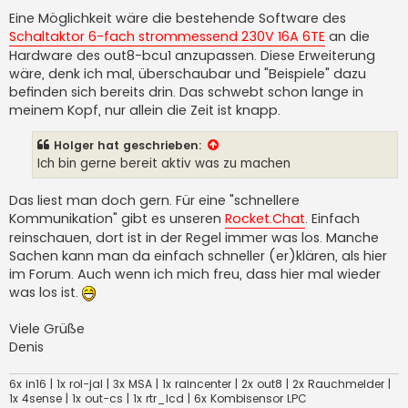
Eine Möglichkeit wäre die bestehende Software des
Schaltaktor 6-fach strommessend 230V 16A 6TE
an die
Hardware des out8-bcu1 anzupassen. Diese Erweiterung
wäre, denk ich mal, überschaubar und "Beispiele" dazu
befinden sich bereits drin. Das schwebt schon lange in
meinem Kopf, nur allein die Zeit ist knapp.
Holger
hat geschrieben:
Ich bin gerne bereit aktiv was zu machen
Das liest man doch gern. Für eine "schnellere
Kommunikation" gibt es unseren
Rocket.Chat
. Einfach
reinschauen, dort ist in der Regel immer was los. Manche
Sachen kann man da einfach schneller (er)klären, als hier
im Forum. Auch wenn ich mich freu, dass hier mal wieder
was los ist.
Viele Grüße
Denis
6x in16 | 1x rol-jal | 3x MSA | 1x raincenter | 2x out8 | 2x Rauchmelder |
1x 4sense | 1x out-cs | 1x rtr_lcd | 6x Kombisensor LPC