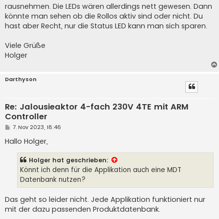
rausnehmen. Die LEDs wären allerdings nett gewesen. Dann
könnte man sehen ob die Rollos aktiv sind oder nicht. Du
hast aber Recht, nur die Status LED kann man sich sparen.
Viele Grüße
Holger
Darthyson
Re: Jalousieaktor 4-fach 230V 4TE mit ARM
Controller
B
7. Nov 2023, 18:46
e
i
Hallo Holger,
t
r
a
Holger
hat geschrieben:
g
Könnt ich denn für die Applikation auch eine MDT
Datenbank nutzen?
Das geht so leider nicht. Jede Applikation funktioniert nur
mit der dazu passenden Produktdatenbank.