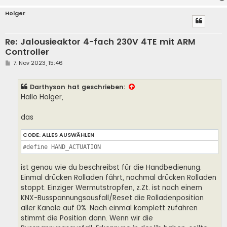
Holger
Re: Jalousieaktor 4-fach 230V 4TE mit ARM
Controller
B
7. Nov 2023, 15:46
e
i
t
Darthyson
hat geschrieben:
r
a
Hallo Holger,
g
das
CODE:
ALLES AUSWÄHLEN
#define HAND_ACTUATION
ist genau wie du beschreibst für die Handbedienung.
Einmal drücken Rolladen fährt, nochmal drücken Rolladen
stoppt. Einziger Wermutstropfen, z.Zt. ist nach einem
KNX-Busspannungsausfall/Reset die Rolladenposition
aller Kanäle auf 0%. Nach einmal komplett zufahren
stimmt die Position dann. Wenn wir die