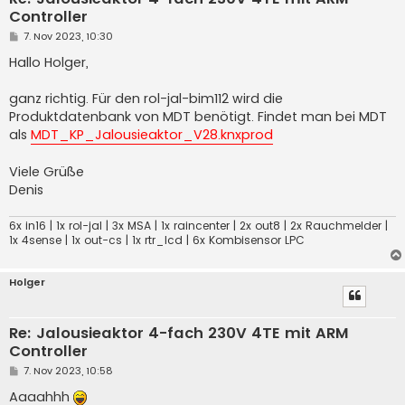
Controller
B
7. Nov 2023, 10:30
e
i
Hallo Holger,
t
r
a
ganz richtig. Für den rol-jal-bim112 wird die
g
Produktdatenbank von MDT benötigt. Findet man bei MDT
als
MDT_KP_Jalousieaktor_V28.knxprod
Viele Grüße
Denis
6x in16 | 1x rol-jal | 3x MSA | 1x raincenter | 2x out8 | 2x Rauchmelder |
1x 4sense | 1x out-cs | 1x rtr_lcd | 6x Kombisensor LPC
Holger
Re: Jalousieaktor 4-fach 230V 4TE mit ARM
Controller
B
7. Nov 2023, 10:58
e
i
Aaaahhh