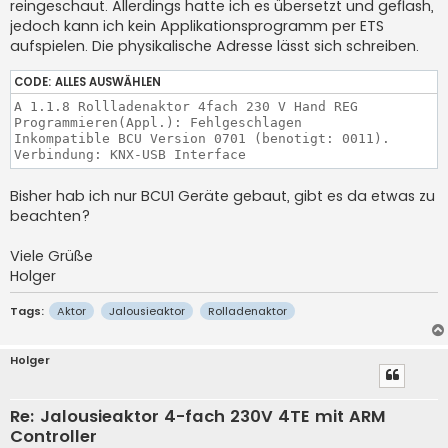
a
reingeschaut. Allerdings hatte ich es übersetzt und geflash,
g
jedoch kann ich kein Applikationsprogramm per ETS
aufspielen. Die physikalische Adresse lässt sich schreiben.
CODE:
ALLES AUSWÄHLEN
A 1.1.8 Rollladenaktor 4fach 230 V Hand REG

Programmieren(Appl.): Fehlgeschlagen

Inkompatible BCU Version 0701 (benotigt: 0011).

Verbindung: KNX-USB Interface
Bisher hab ich nur BCU1 Geräte gebaut, gibt es da etwas zu
beachten?
Viele Grüße
Holger
Tags:
Aktor
Jalousieaktor
Rolladenaktor
Holger
Re: Jalousieaktor 4-fach 230V 4TE mit ARM
Controller