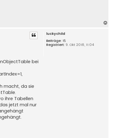
N
a
luckychild
c
h
Beiträge:
15
Registriert:
9. Okt 2018, 11:04
o
b
e
omObjectTable bei
n
artIndex=1,
ch macht, da sie
ctTable.
o ihre Tabellen
das jetzt mal nur
t angehängt
angehängt.