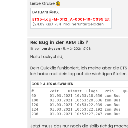
Liebe Grüße
DATEIANHÄNGE
ETS5-Log-M-0112_A-0001-10-C995.txt
(24.89 KiB) 734-mal heruntergeladen
Re: Bug in der ARM Lib ?
B
von
Darthyson
»
5. Mär 2021, 17:08
e
i
Hallo Luckychild,
t
r
a
Dein Quickfix funkioniert, ich meine aber die ET
g
Ich habe mal dein log auf die wichtigen Stell
CODE:
ALLES AUSWÄHLEN
#	Zeit	Dienst	Flags 	Prio	Quelladresse	Quellname	Quell-Beschreibung	Zieladresse	Zielname	Ziel-Beschreibung	Rout	DPT	Info

60	01.03.2021 10:53:18,656	zum Bus		System	1.1.254	-	-	1.1.64	KWL-EB		6		ObjectIndex=1, PropertyId=5, Count=1, StartIndex=1, Data=03 00 40 00 01 FF F2 03 80 00

100	01.03.2021 10:53:20,636	zum Bus		System	1.1.254	-	-	1.1.64	KWL-EB		6		ObjectIndex=2, PropertyId=5, Count=1, StartIndex=1, Data=03 00 41 FF 01 FF F2 03 80 00

120	01.03.2021 10:53:22,039	zum Bus		System	1.1.254	-	-	1.1.64	KWL-EB		6		ObjectIndex=3, PropertyId=5, Count=1, StartIndex=1, Data=03 00 07 00 00 F8 F2 02 00 00

124	01.03.2021 10:53:22,192	zum Bus		System	1.1.254	-	-	1.1.64	KWL-EB		6		ObjectIndex=3, PropertyId=5, Count=1, StartIndex=1, Data=03 00 43 FE 01 3C F2 03 80 00

Jetzt muss das nur noch die sblib richtig mac