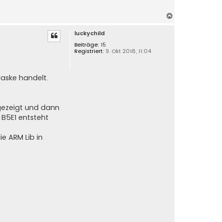
N
a
luckychild
c
h
Beiträge:
15
Registriert:
9. Okt 2018, 11:04
o
b
e
Maske handelt.
n
ngezeigt und dann
 B5E1 entsteht
ie ARM Lib in