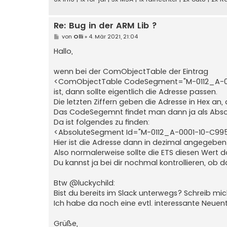
Re: Bug in der ARM Lib ?
B
von
Olli
»
4. Mär 2021, 21:04
e
i
Hallo,
t
r
a
wenn bei der ComObjectTable der Eintrag
g
<ComObjectTable CodeSegment="M-0112_A-0
ist, dann sollte eigentlich die Adresse passen.
Die letzten Ziffern geben die Adresse in Hex an, 
Das CodeSegemnt findet man dann ja als Abso
Da ist folgendes zu finden:
<AbsoluteSegment Id="M-0112_A-0001-10-C995
Hier ist die Adresse dann in dezimal angegebe
Also normalerweise sollte die ETS diesen Wert 
Du kannst ja bei dir nochmal kontrollieren, ob
Btw @luckychild:
Bist du bereits im Slack unterwegs? Schreib mic
Ich habe da noch eine evtl. interessante Neuen
Grüße,