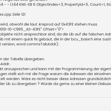
54 - - 1.1.64 KWL-EB 6 ObjectIndex=3, PropertyId=5, Count=1, St
s.cpp Zeile 121
rd, obwohl die laut .knxprod auf 0x43FE stehen muss.
01-10-C995_AS-43FE" Offset="0">
jekte nicht ansprechbar sind, da die Lib auf die falschen Adr
 Lib mit einem quick fix gebaut, die in der bcu_base.h eine zus
int version, word commsTabAddr);
nn der Tabelle übergeben.
Addr;
orrekt anzusprechen und kann mit der Programmierung der eigen
n stellt sich mir die Frage warum die Adressen der einzelnen
elt werden. Wäre es nicht besser diese Adressen grundsätzlich
der Lib zu übergeben ? Würde da gerne zu einer kleinen Diskus