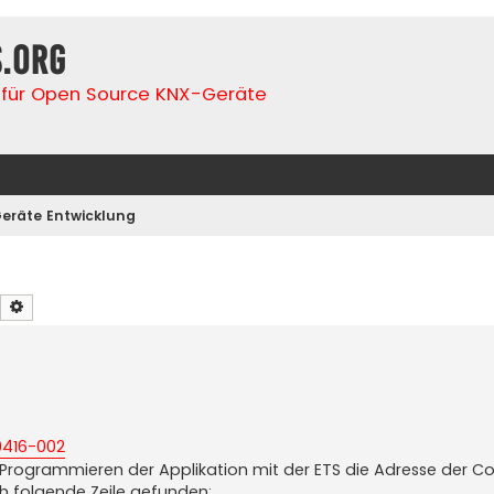
s.org
für Open Source KNX-Geräte
eräte Entwicklung
Suche
Erweiterte Suche
9416-002
m Programmieren der Applikation mit der ETS die Adresse der
ch folgende Zeile gefunden: