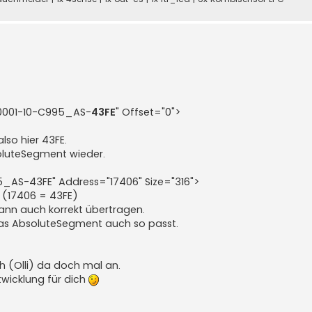
001-10-C995_AS-
43FE
" Offset="0">
also hier 43FE.
luteSegment wieder.
_AS-43FE" Address="17406" Size="316">
n (17406 = 43FE)
dann auch korrekt übertragen.
 das AbsoluteSegment auch so passt.
h (Olli) da doch mal an.
twicklung für dich