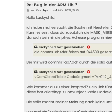
Re: Bug in der ARM Lib ?
B
von
Darthyson
»
4. Mär 2021, 15:16
e
i
Hallo Luckychild,
t
r
a
ich habe mal versucht die Sache mit Hersteller 0
g
Kann es sein, dass du zusätzlich die MASK_VER
danach bei mir die phys. Adresse programmier
luckychild
hat geschrieben:
die commsTabAddr falsch auf 0x4530 gesetzt 
Bei mir wird commsTabAddr durch die sblib auf
luckychild
hat geschrieben:
<ComObjectTable CodeSegment="M-0112_A-
Wie kommst du zu einer .knxprod? Dein Link führt
diese hat allerdings <ComObjectTable CodeS
Die sblib macht meiner Meinung nach keine Un