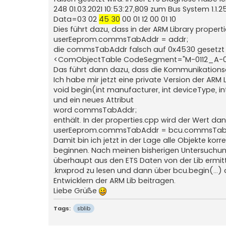
248 01.03.2021 10:53:27,809 zum Bus System 1.1.2
Data=03 02
45 30
00 01 12 00 01 10
Dies führt dazu, dass in der ARM Library propertie
userEeprom.commsTabAddr = addr;
die commsTabAddr falsch auf 0x4530 gesetzt wi
<ComObjectTable CodeSegment="M-0112_A-00
Das führt dann dazu, dass die Kommunikationsob
Ich habe mir jetzt eine private Version der ARM
void begin(int manufacturer, int deviceType, 
und ein neues Attribut
word commsTabAddr;
enthält. In der properties.cpp wird der Wert da
userEeprom.commsTabAddr = bcu.commsTab
Damit bin ich jetzt in der Lage alle Objekte k
beginnen. Nach meinen bisherigen Untersuchunge
überhaupt aus den ETS Daten von der Lib ermitt
.knxprod zu lesen und dann über bcu.begin(...) 
Entwicklern der ARM Lib beitragen.
Liebe Grüße
Tags:
sblib