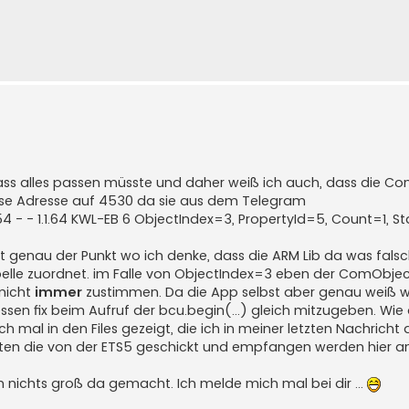
dass alles passen müsste und daher weiß ich auch, dass die C
 diese Adresse auf 4530 da sie aus dem Telegram
54 - - 1.1.64 KWL-EB 6 ObjectIndex=3, PropertyId=5, Count=1, St
s ist genau der Punkt wo ich denke, dass die ARM Lib da was fals
Tabelle zuordnet. im Falle von ObjectIndex=3 eben der ComObje
 nicht
immer
zustimmen. Da die App selbst aber genau weiß w
en fix beim Aufruf der bcu.begin(...) gleich mitzugeben. Wie 
 mal in den Files gezeigt, die ich in meiner letzten Nachrich
Daten die von der ETS5 geschickt und empfangen werden hier 
h nichts groß da gemacht. Ich melde mich mal bei dir ...