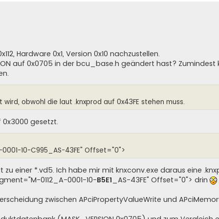
x112, Hardware 0x1, Version 0x10 nachzustellen.
SION auf 0x0705 in der bcu_base.h geändert hast? Zumindest k
en.
wird, obwohl die laut .knxprod auf 0x43FE stehen muss.
 0x3000 gesetzt.
0001-10-C995_AS-43FE" Offset="0">
 zu einer *.vd5. Ich habe mir mit knxconv.exe daraus eine .knxp
egment="M-0112_A-0001-10-
B5E1
_AS-43FE" Offset="0"> drin
terscheidung zwischen APciPropertyValueWrite und APciMemor