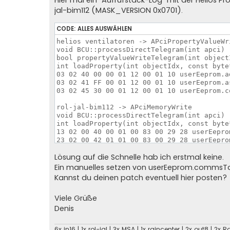
Hier mal ein "Aufrufstack-Log" mit der Helio
jal-bim112 (MASK_VERSION 0x0701).
CODE:
ALLES AUSWÄHLEN
helios ventilatoren -> APciPropertyValueWri
void BCU::processDirectTelegram(int apci)

bool propertyValueWriteTelegram(int object
int loadProperty(int objectIdx, const byte
03 02 40 00 00 01 12 00 01 10 userEeprom.a
03 02 41 FF 00 01 12 00 01 10 userEeprom.a
03 02 45 30 00 01 12 00 01 10 userEeprom.c
rol-jal-bim112 -> APciMemoryWrite

void BCU::processDirectTelegram(int apci)

int loadProperty(int objectIdx, const byte
13 02 00 40 00 01 00 83 00 29 28 userEepro
23 02 00 42 01 01 00 83 00 29 28 userEepro
33 02 00 44 00 01 00 83 00 29 28 userEepro
Lösung auf die Schnelle hab ich erstmal keine.
Ein manuelles setzen von userEeprom.commsTabA
Kannst du deinen patch eventuell hier posten?
Viele Grüße
Denis
6x in16 | 1x rol-jal | 3x MSA | 1x raincenter | 2x out8 | 2