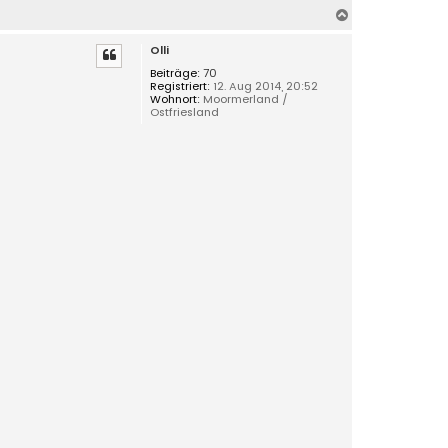
N
a
Olli
c
h
Beiträge:
70
Registriert:
12. Aug 2014, 20:52
o
Wohnort:
Moormerland /
b
Ostfriesland
e
n