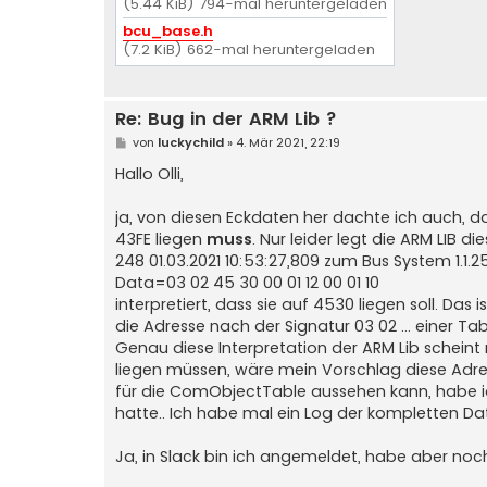
(5.44 KiB) 794-mal heruntergeladen
bcu_base.h
(7.2 KiB) 662-mal heruntergeladen
Re: Bug in der ARM Lib ?
B
von
luckychild
»
4. Mär 2021, 22:19
e
i
Hallo Olli,
t
r
a
ja, von diesen Eckdaten her dachte ich auch, 
g
43FE liegen
muss
. Nur leider legt die ARM LIB
248 01.03.2021 10:53:27,809 zum Bus System 1.1.2
Data=03 02 45 30 00 01 12 00 01 10
interpretiert, dass sie auf 4530 liegen soll. Da
die Adresse nach der Signatur 03 02 ... einer 
Genau diese Interpretation der ARM Lib scheint
liegen müssen, wäre mein Vorschlag diese Adress
für die ComObjectTable aussehen kann, habe ich
hatte.. Ich habe mal ein Log der kompletten 
Ja, in Slack bin ich angemeldet, habe aber noc