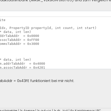
s Produktdatenbank (MASK_VERSION 0x0705) und zum Vergleich 
te

Idx, PropertyID propertyId, int count, int start)

* data, int len)

ddrTabAddr  = 0x0000

ssocTabAddr = 0xFF00

ommsTabAddr = 0x3000

* data, int len)

m.addrTabAddr  = 0x4000

m.assocTabAddr = 0x4201

m.commsTabAddr = 0x4400
ddr = 0x43FE funktioniert bei mir nicht.
x Rauchmelder | 1x 4sense | 1x out-cs | 1x rtr_lcd | 6x Kombisensor LPC