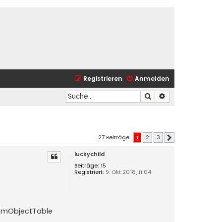
Registrieren
Anmelden
Suche
Erweiterte Suche
27 Beiträge
1
2
3
Nächste
luckychild
Beiträge:
15
Registriert:
9. Okt 2018, 11:04
 ComObjectTable