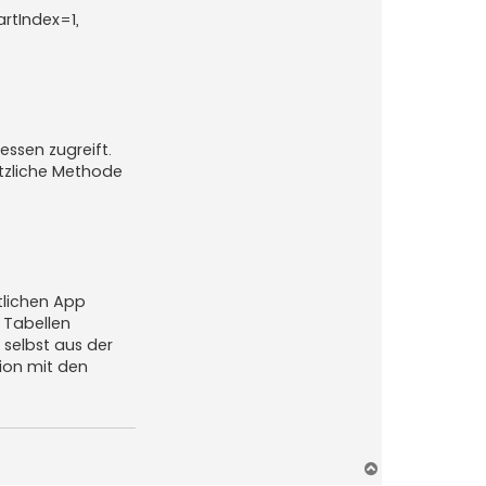
artIndex=1,
essen zugreift.
ätzliche Methode
tlichen App
 Tabellen
 selbst aus der
sion mit den
N