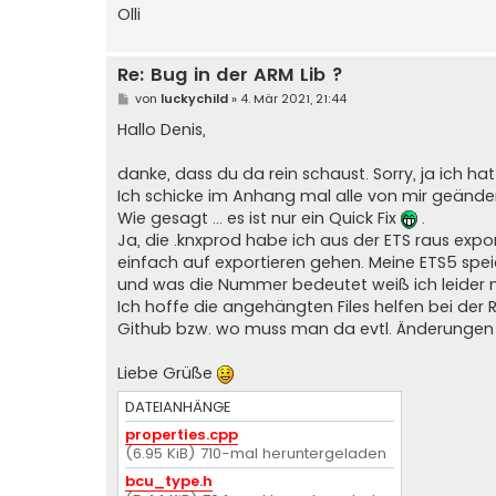
Olli
Re: Bug in der ARM Lib ?
B
von
luckychild
»
4. Mär 2021, 21:44
e
i
Hallo Denis,
t
r
a
danke, dass du da rein schaust. Sorry, ja ich 
g
Ich schicke im Anhang mal alle von mir geände
Wie gesagt ... es ist nur ein Quick Fix
.
Ja, die .knxprod habe ich aus der ETS raus expor
einfach auf exportieren gehen. Meine ETS5 spei
und was die Nummer bedeutet weiß ich leider nic
Ich hoffe die angehängten Files helfen bei der R
Github bzw. wo muss man da evtl. Änderungen
Liebe Grüße
DATEIANHÄNGE
properties.cpp
(6.95 KiB) 710-mal heruntergeladen
bcu_type.h