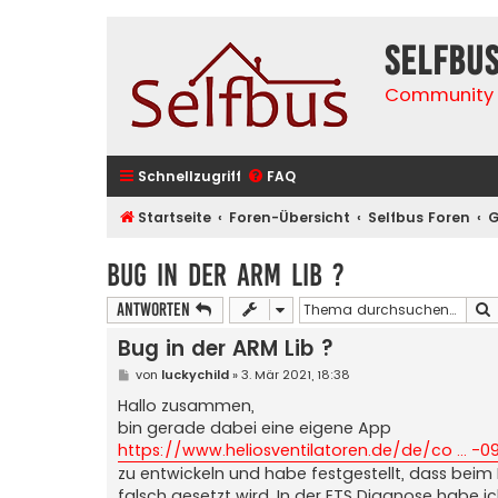
selfbu
Community 
Schnellzugriff
FAQ
Startseite
Foren-Übersicht
Selfbus Foren
G
Bug in der ARM Lib ?
Antworten
Bug in der ARM Lib ?
B
von
luckychild
»
3. Mär 2021, 18:38
e
i
Hallo zusammen,
t
bin gerade dabei eine eigene App
r
a
https://www.heliosventilatoren.de/de/co ... -0
g
zu entwickeln und habe festgestellt, dass bei
falsch gesetzt wird. In der ETS Diagnose habe i