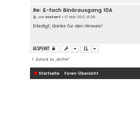
Re: &-fach Binärausgang 10A
B
von
StefanT
»
17. Mär 2017, 13:28
e
i
Erledigt, danke für den Hinweis!
t
r
a
g
Gesperrt
Zurück zu „Archiv“
Startseite
Foren-Übersicht