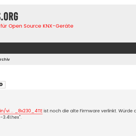
s.org
für Open Source KNX-Geräte
rchiv
che
Erweiterte Suche
in/vi ... _8x230_4TE
ist noch die alte Firmware verlinkt. Würde
-3.41.hex".