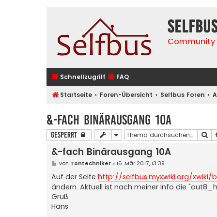
selfbu
Community 
Schnellzugriff
FAQ
Startseite
Foren-Übersicht
Selfbus Foren
A
&-fach Binärausgang 10A
Su
Gesperrt
&-fach Binärausgang 10A
B
von
Tontechniker
»
16. Mär 2017, 13:39
e
i
Auf der Seite
http://selfbus.myxwiki.org/xwiki/b
t
ändern. Aktuell ist nach meiner Info die "out8_h
r
a
Gruß
g
Hans