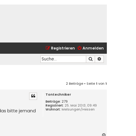
Registrieren
Anmelden
Suche
Erweiterte Suche
2 Beiträge • Seite
1
von
1
Tontechniker
Beiträge:
279
Registriert:
25. Mai 2013, 09:49
Wohnort:
Melsungen/Hessen
 das bitte jemand
N