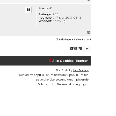
a
StefanT
c
h
Beiträge:
268
Registriert:
17. Mai 2013, 08:18
o
Wohnort:
Salzburg
b
e
n
N
a
2 Beiträge • Seite
1
von
1
c
h
Gehe zu
o
b
e
Alle Cookies löschen
n
Flat Style by
Ian Bradley
Powered by
phpBB
® Forum Software © phpBB Limited
Deutsche Übersetzung durch
phpBB.de
Datenschutz
|
Nutzungsbedingungen