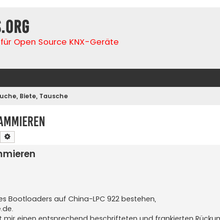
s.org
für Open Source KNX-Geräte
uche, Biete, Tausche
rammieren
Suche
Erweiterte Suche
mmieren
es Bootloaders auf China-LPC 922 bestehen,
.de
.
kt mir einen entsprechend beschrifteten und frankierten Rück