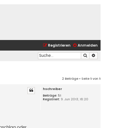
Registrieren
Anmelden
Suche
Erweiterte Suche
2 Beiträge • Seite
1
von
1
hschreiber
Beiträge:
51
Registriert:
9. Jun 2013, 18:20
umschlag oder