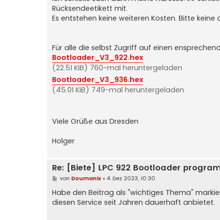
Rücksendeetikett mit.
Es entstehen keine weiteren Kosten. Bitte keine 
Für alle die selbst Zugriff auf einen ensprech
Bootloader_V3_922.hex
(22.51 KiB) 760-mal heruntergeladen
Bootloader_V3_936.hex
(45.01 KiB) 749-mal heruntergeladen
Viele Grüße aus Dresden
Holger
Re: [Biete] LPC 922 Bootloader progra
B
von
Doumanix
»
4. Dez 2023, 10:30
e
i
Habe den Beitrag als "wichtiges Thema" markier
t
diesen Service seit Jahren dauerhaft anbietet.
r
a
g