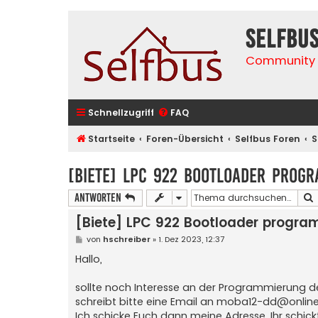
selfbu
Community 
Schnellzugriff
FAQ
Startseite
Foren-Übersicht
Selfbus Foren
S
[Biete] LPC 922 Bootloader prog
Antworten
[Biete] LPC 922 Bootloader progra
B
von
hschreiber
»
1. Dez 2023, 12:37
e
i
Hallo,
t
r
a
sollte noch Interesse an der Programmierung d
g
schreibt bitte eine Email an
moba12-dd@online
Ich schicke Euch dann meine Adresse. Ihr schic