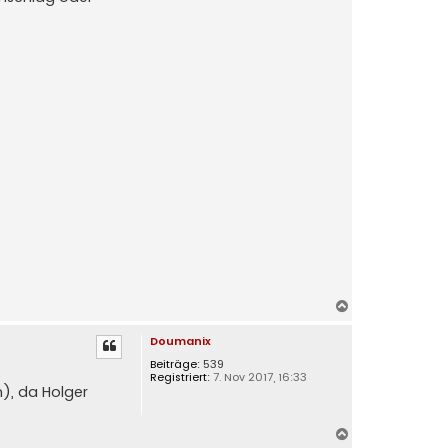
N
a
Doumanix
c
h
Beiträge:
539
Registriert:
7. Nov 2017, 16:33
o
), da Holger
b
e
n
N