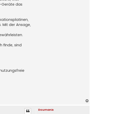
us-Geräte das
kationsplatinen,
. Mit der Ansage,
ewährleisten.
 finde, sind
hmutzungsfreie
N
a
Doumanix
c