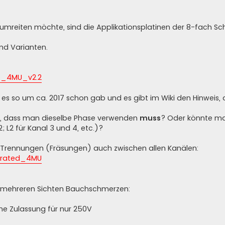
mreiten möchte, sind die Applikationsplatinen der 8-fach Sc
nd Varianten.
 b_4MU_v2.2
ie es so um ca. 2017 schon gab und es gibt im Wiki den Hinweis,
en, dass man dieselbe Phase verwenden
muss
? Oder könnte ma
; L2 für Kanal 3 und 4, etc.)?
t Trennungen (Fräsungen) auch zwischen allen Kanälen:
 erated_4MU
us mehreren Sichten Bauchschmerzen:
ne Zulassung für nur 250V