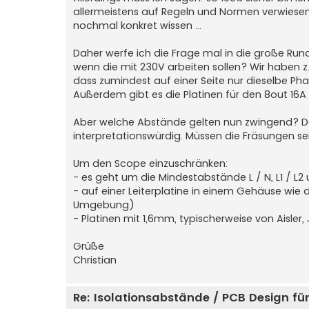
allermeistens auf Regeln und Normen verwiesen w
nochmal konkret wissen ...
Daher werfe ich die Frage mal in die große Run
wenn die mit 230V arbeiten sollen? Wir haben z.
dass zumindest auf einer Seite nur dieselbe Ph
Außerdem gibt es die Platinen für den 8out 16A 
Aber welche Abstände gelten nun zwingend? Das 
interpretationswürdig. Müssen die Fräsungen 
Um den Scope einzuschränken:
- es geht um die Mindestabstände L / N, L1 / L2 
- auf einer Leiterplatine in einem Gehäuse wie
Umgebung)
- Platinen mit 1,6mm, typischerweise von Aisle
Grüße
Christian
Re: Isolationsabstände / PCB Design f