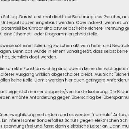
en Schlag. Das ist erst mal direkt bei Berührung des Gerätes, 
 Unterputzdosen eingebaut werden. Oder indirekt, wenn es um 
potentiell berührbar sind bzw selbst keine sichere Trennung
, eine Ethernet- oder Programmierschnittstelle.
lsweise soll eine Isolierung zwischen aktivem Leiter und Neutrall
sagen. Denn das würde in einem Schaltgerät, dass selbst kei
 hat, ziemlich doof werden.
die korrekte Funktion wichtig sind, aber in keine der wichtigere
halteter Ausgang wirklich abgeschaltet bleibt. Aus Sicht "Siche
Fällen keine Rolle. Damit werden hier auch geringere Anforderun
uns eigentlich immer doppelte/verstärkte Isolierung. Die Bildu
erden erhöhte Anforderung gegen Überschlag bei Überspann
s Kriechwegbildung verhindern und es werden "normale" Anfor
. Ein interessanter Sonderfall ist Schutz gegen elektrischen Sch
eis spannungsfrei und fasst dann elektrische Leiter an. Dann mu