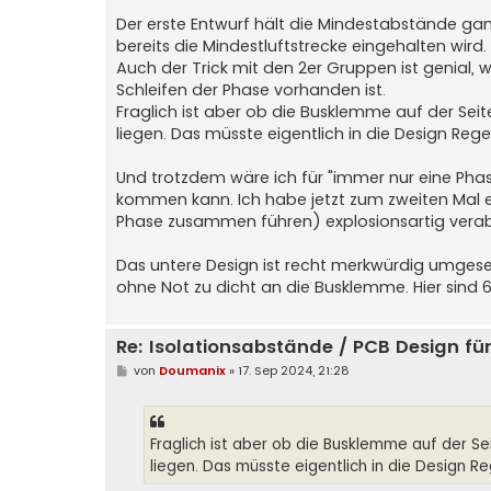
g
Der erste Entwurf hält die Mindestabstände gan
bereits die Mindestluftstrecke eingehalten wird
Auch der Trick mit den 2er Gruppen ist genial,
Schleifen der Phase vorhanden ist.
Fraglich ist aber ob die Busklemme auf der Sei
liegen. Das müsste eigentlich in die Design Regel
Und trotzdem wäre ich für "immer nur eine Phas
kommen kann. Ich habe jetzt zum zweiten Mal e
Phase zusammen führen) explosionsartig verab
Das untere Design ist recht merkwürdig umgese
ohne Not zu dicht an die Busklemme. Hier sind 6
Re: Isolationsabstände / PCB Design f
B
von
Doumanix
»
17. Sep 2024, 21:28
e
i
t
r
a
Fraglich ist aber ob die Busklemme auf der S
g
liegen. Das müsste eigentlich in die Design Reg