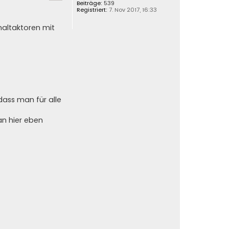
h
Beiträge:
539
Registriert:
7. Nov 2017, 16:33
o
b
haltaktoren mit
e
n
 dass man für alle
n hier eben