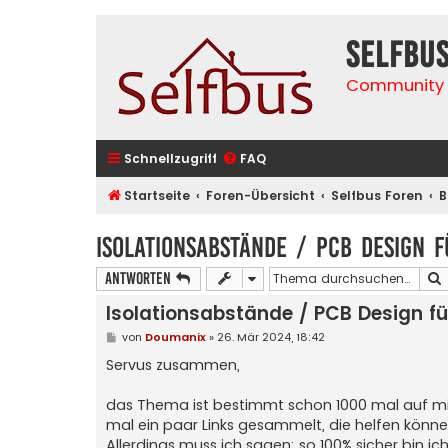
selfbu
Community 
Schnellzugriff
FAQ
Startseite
Foren-Übersicht
Selfbus Foren
B
Isolationsabstände / PCB Design 
Antworten
Isolationsabstände / PCB Design f
B
von
Doumanix
»
26. Mär 2024, 18:42
e
i
Servus zusammen,
t
r
a
das Thema ist bestimmt schon 1000 mal auf mikr
g
mal ein paar Links gesammelt, die helfen können
Allerdings muss ich sagen: so 100% sicher bin ich