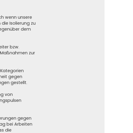
auch wenn unsere
die Isolierung zu
 gegenüber dem
eiter bzw.
ne Maßnahmen zur
n Kategorien
rheit gegen
gen gestellt.
ng von
ungspulsen
derungen gegen
lag bei Arbeiten
ss die