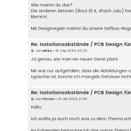
Wie meinst du das?
Die anderen Aktoren (8out 10 A, 4fach Jalo) 
klemmt.
Mit Designregeln meinst du unsere Selfbus-Reg
Re: Isolationsabstände / PCB Design f
B
von
Mirko
»
18. Sep 2024, 00:02
e
i
Ja genau, wie man ein neues Gerät plant.
t
r
a
Mir war nur aufgefallen, dass die Abbildungen
g
typischer ist, konnte ich mangels Gehäuse nich
Re: Isolationsabstände / PCB Design f
B
von
Florian
»
14. Okt 2024, 21:56
e
i
Hallo,
t
r
a
ich wollte ja auch noch was zu dem Thema schr
g
Im Folgenden betrachte ich das ganze Thema ha