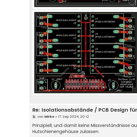
Re: Isolationsabstände / PCB Design f
B
von
Mirko
»
17. Sep 2024, 20:12
e
i
Prinzipiell, und damit keine Missverständniss
t
Hutschienengehäuse zulassen.
r
a