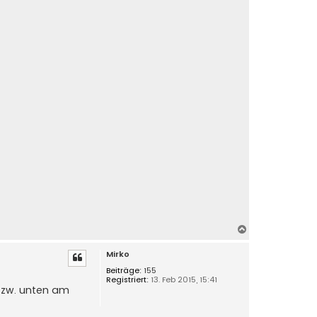
N
a
Mirko
c
h
Beiträge:
155
Registriert:
13. Feb 2015, 15:41
o
 bzw. unten am
b
e