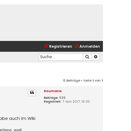
Registrieren
Anmelden
Suche
Erweiterte Suche
8 Beiträge • Seite
1
von
1
Doumanix
Beiträge:
539
Registriert:
7. Nov 2017, 16:33
habe auch im Wiki
tiere, weil