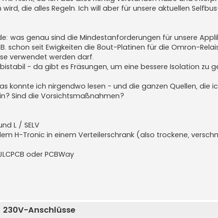
ird, die alles Regeln. Ich will aber für unsere aktuellen Selfb
de: was genau sind die Mindestanforderungen für unsere Appli
B. schon seit Ewigkeiten die 8out-Platinen für die Omron-Relais
ase verwendet werden darf.
bistabil - da gibt es Fräsungen, um eine bessere Isolation zu g
konnte ich nirgendwo lesen - und die ganzen Quellen, die ich
sein? Sind die Vorsichtsmaßnahmen?
und L / SELV
 dem H-Tronic in einem Verteilerschrank (also trockene, versc
r, JLCPCB oder PCBWay
ür 230V-Anschlüsse