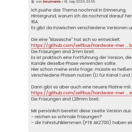
B
von
Doumanix
»
16. Sep 2024, 23:55
e
i
Ich pushe das Thema nochmal in Erinnerung.
t
Hintergrund, warum ich da nochmal darauf heru
r
a
16A.
g
Es gibt da inzwischen verschiedene Versionen u
Die eine "klassische" hat sich so entwickelt:
https://github.com/selfbus/hardware-mer ...
Die Fräsungen sind 2mm breit.
Es ist praktisch eine Fortführung der Version, d
Kanäle dieselbe Phase verwenden sollte.
Hier schon meine erste Frage: müsste es heiß
verschiedene Phasen nutzen (L1 für Kanal 1 und 2
Dann gibt es aber auch eine neuere Platine mi
https://github.com/selfbus/hardware-mer ...
Die Fräsungen sind 1,28mm breit.
Mir persönlich bereitet diese zweite Version a
- reichen so schmale Fräsungen?
- die Fahrstuhlklemmen (PTR AKZ700) haben ei