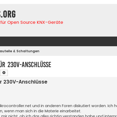
s.org
für Open Source KNX-Geräte
auteile & Schaltungen
für 230V-Anschlüsse
Suche
Erweiterte Suche
ür 230V-Anschlüsse
ocontroller.net und in anderen Foren diskutiert worden. Ich 
, wenn man sich in die Materie einarbeitet.
 mir nicht, ob ich das alles richtig verstanden habe und interpre