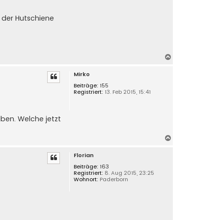
 der Hutschiene
N
a
Mirko
c
h
Beiträge:
155
Registriert:
13. Feb 2015, 15:41
o
b
e
ben. Welche jetzt
n
N
a
Florian
c
h
Beiträge:
163
Registriert:
8. Aug 2015, 23:25
o
Wohnort:
Paderborn
b
e
n