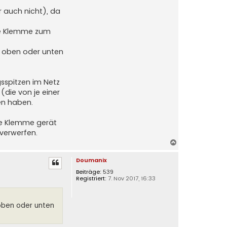
n
r auch nicht), da
ite Klemme zum
le oben oder unten
sspitzen im Netz
die von je einer
en haben.
zte Klemme gerät
 verwerfen.
N
a
Doumanix
c
h
Beiträge:
539
Registriert:
7. Nov 2017, 16:33
o
b
e
 oben oder unten
n