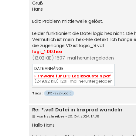
Gruß
Hans
Edit: Problem mittlerweile gelöst.
Leider funktioniert die Datei logic.hex nicht. D
Vermutlich ist mein .hex-File defekt. Ich hänge e
die zugehörige VD ist logic_8.vd1
logi_1.00.hex
(12.02 KiB) 1507-mal heruntergeladen
DATEIANHÄNGE
Firmware für LPC Logikbaustein.pdf
(249.92 KiB) 1281-mal heruntergeladen
Tags:
LPC-922-Logic
Re: *.vd1 Datei in knxprod wandeln
B
von
hschreiber
»
20. Okt 2024, 17:36
e
i
Hallo Hans,
t
r
a