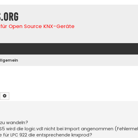
s.org
für Open Source KNX-Geräte
llgemein
Suche
Erweiterte Suche
d zu wandeln?
TS5 wird die logic.vd1 nicht bei Import angenommen (Fehlerme
are für LPC 922 die entsprechende knxprod?