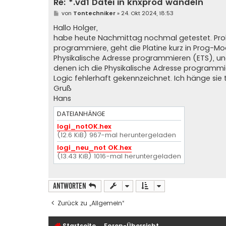
Re: *.vd1 Datei in knxprod wandeln
B
von
Tontechniker
»
24. Okt 2024, 18:53
e
i
Hallo Holger,
t
habe heute Nachmittag nochmal getestet. Prob
r
a
programmiere, geht die Platine kurz in Prog-Mo
g
Physikalische Adresse programmieren (ETS), und
denen ich die Physikalische Adresse programmie
Logic fehlerhaft gekennzeichnet. Ich hänge sie
Gruß
Hans
DATEIANHÄNGE
logi_notOK.hex
(12.6 KiB) 967-mal heruntergeladen
logi_neu_not OK.hex
(13.43 KiB) 1016-mal heruntergeladen
Antworten
Zurück zu „Allgemein“
Startseite
Foren-Übersicht