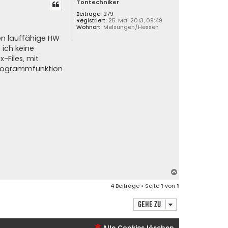
Tontechniker
c
h
Beiträge:
279
Registriert:
25. Mai 2013, 09:49
o
Wohnort:
Melsungen/Hessen
b
en lauffähige HW
e
 ich keine
n
-Files, mit
 Programmfunktion
N
a
4 Beiträge • Seite
1
von
1
c
h
Gehe zu
o
b
e
Alle Cookies löschen