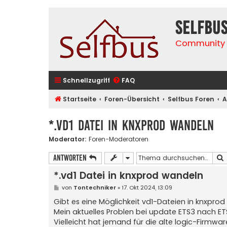
selfbu
Community 
Schnellzugriff
FAQ
Startseite
Foren-Übersicht
Selfbus Foren
A
*.vd1 Datei in knxprod wandeln
Moderator:
Foren-Moderatoren
Antworten
*.vd1 Datei in knxprod wandeln
B
von
Tontechniker
»
17. Okt 2024, 13:09
e
i
Gibt es eine Möglichkeit vd1-Dateien in knxpro
t
Mein aktuelles Problen bei update ETS3 nach E
r
a
Vielleicht hat jemand für die alte logic-Firmw
g