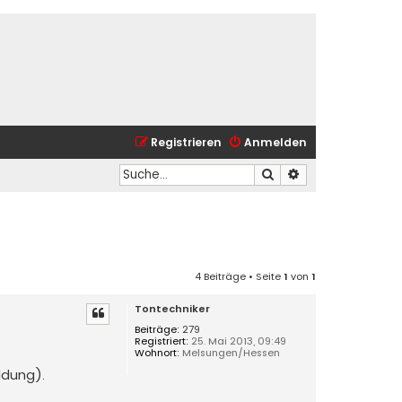
Registrieren
Anmelden
Suche
Erweiterte Suche
4 Beiträge • Seite
1
von
1
Tontechniker
Beiträge:
279
Registriert:
25. Mai 2013, 09:49
Wohnort:
Melsungen/Hessen
ldung).