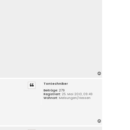
n
N
a
Tontechniker
c
h
Beiträge:
279
Registriert:
25. Mai 2013, 09:49
o
Wohnort:
Melsungen/Hessen
b
e
n
N
a