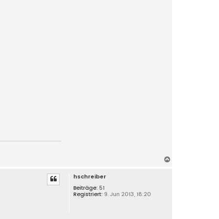
N
a
hschreiber
c
h
Beiträge:
51
Registriert:
9. Jun 2013, 18:20
o
b
e