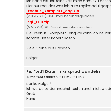
ich habe aktuell keine Zeit mich damit zu besch
g
Hier nur mal das was ich zum Logikmodul gespe
Freebus_komplett_eng.zip
(44.47 KiB) 960-mal heruntergeladen
logi_1.00.zip
(9.95 KiB) 857-mal heruntergeladen
Die Freebus_komplett_eng.vd1 kann ich bei mir i
Kommt unter Robert Bosch.
Viele Grüße aus Dresden
Holger
Re: *.vd1 Datei in knxprod wandeln
B
von
Tontechniker
»
24. Okt 2024, 11:59
e
i
Danke Holger!
t
Ich werde es demnächst testen und mich wied
r
a
Gruß
g
Hans