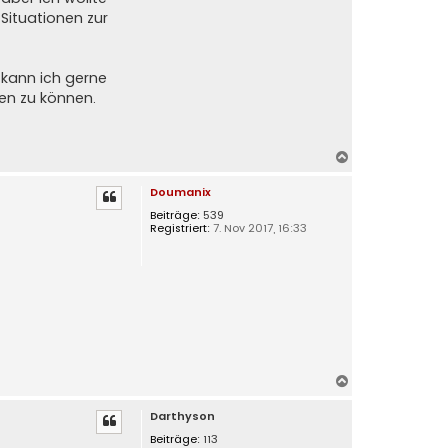
Situationen zur
 kann ich gerne
hen zu können.
N
a
Doumanix
c
h
Beiträge:
539
Registriert:
7. Nov 2017, 16:33
o
b
e
n
N
a
Darthyson
c
h
Beiträge:
113