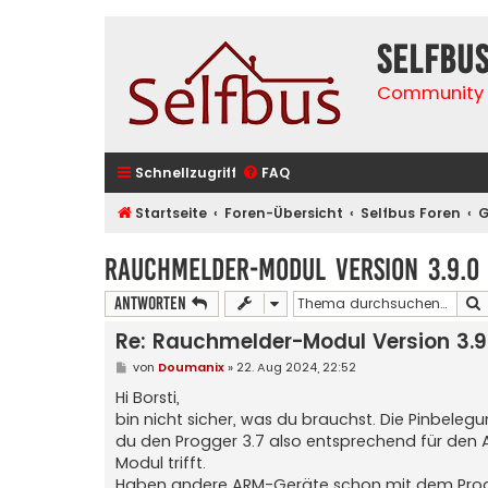
selfbu
Community 
Schnellzugriff
FAQ
Startseite
Foren-Übersicht
Selfbus Foren
G
Rauchmelder-Modul Version 3.9.0
Antworten
Re: Rauchmelder-Modul Version 3.9
B
von
Doumanix
»
22. Aug 2024, 22:52
e
i
Hi Borsti,
t
bin nicht sicher, was du brauchst. Die Pinbeleg
r
a
du den Progger 3.7 also entsprechend für den 
g
Modul trifft.
Haben andere ARM-Geräte schon mit dem Progg