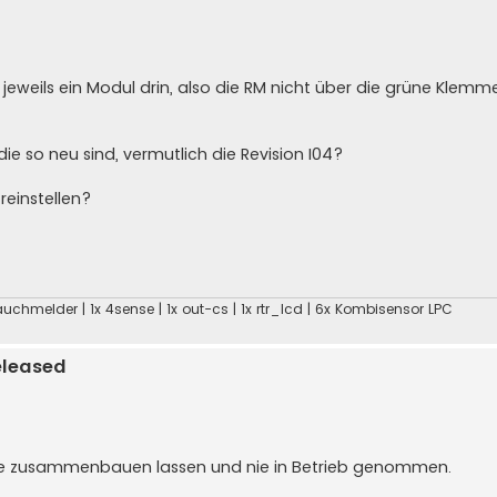
RM jeweils ein Modul drin, also die RM nicht über die grüne Kle
 so neu sind, vermutlich die Revision I04?
reinstellen?
x Rauchmelder | 1x 4sense | 1x out-cs | 1x rtr_lcd | 6x Kombisensor LPC
eleased
ule zusammenbauen lassen und nie in Betrieb genommen.