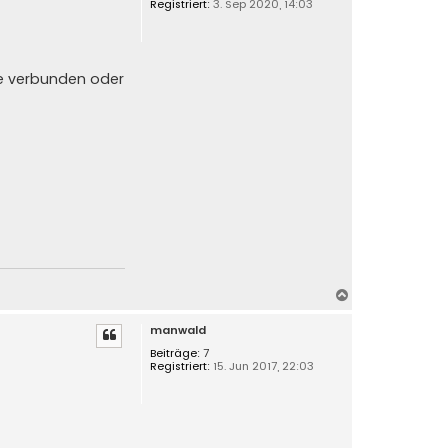
Registriert:
3. Sep 2020, 14:03
o
b
e
n
mme verbunden oder
N
a
manwald
c
h
Beiträge:
7
Registriert:
15. Jun 2017, 22:03
o
b
e
n