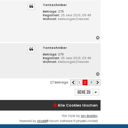
Tontechniker
c
h
Beiträge:
279
Registriert:
25. Mai 2013, 09:49
o
Wohnort:
Melsungen/Hessen
b
e
n
N
a
Tontechniker
c
h
Beiträge:
279
Registriert:
25. Mai 2013, 09:49
o
Wohnort:
Melsungen/Hessen
b
e
n
N
a
27 Beiträge
1
2
3
Vorherige
Nächste
c
h
Gehe zu
o
b
e
Alle Cookies löschen
n
Flat Style by
Ian Bradley
Powered by
phpBB
® Forum Software © phpBB Limited
Deutsche Übersetzung durch
phpBB.de