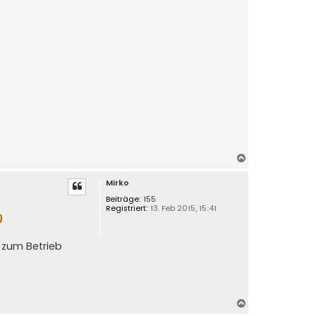
N
a
Mirko
c
h
Beiträge:
155
Registriert:
13. Feb 2015, 15:41
o
b
e
 zum Betrieb
n
N
a