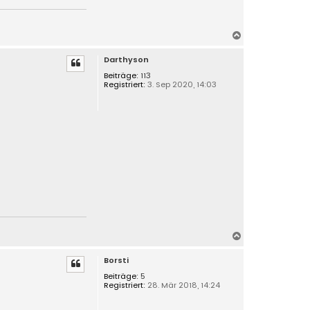
N
a
Darthyson
c
h
Beiträge:
113
Registriert:
3. Sep 2020, 14:03
o
b
e
n
N
a
Borsti
c
h
Beiträge:
5
Registriert:
28. Mär 2018, 14:24
o
b