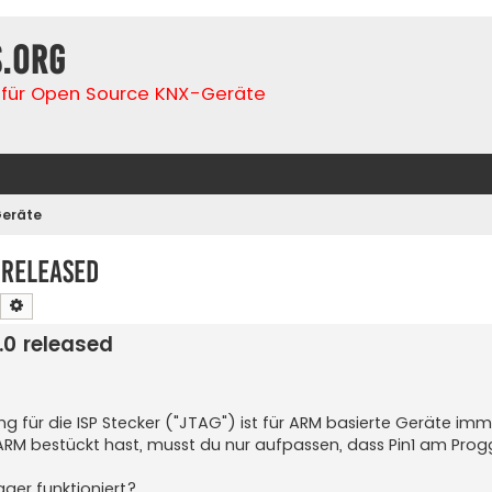
s.org
für Open Source KNX-Geräte
eräte
 released
Suche
Erweiterte Suche
.0 released
ung für die ISP Stecker ("JTAG") ist für ARM basierte Geräte im
ARM bestückt hast, musst du nur aufpassen, dass Pin1 am Prog
er funktioniert?