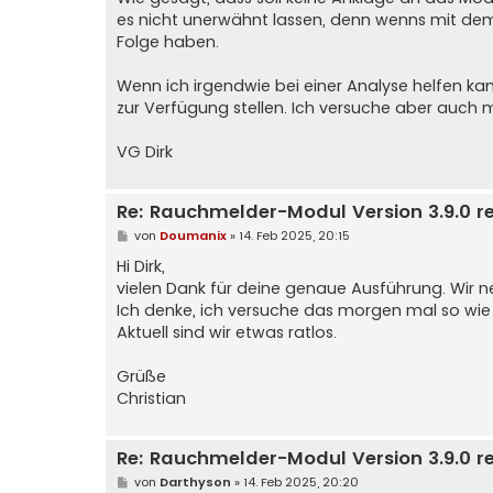
es nicht unerwähnt lassen, denn wenns mit de
Folge haben.
Wenn ich irgendwie bei einer Analyse helfen k
zur Verfügung stellen. Ich versuche aber auch 
VG Dirk
Re: Rauchmelder-Modul Version 3.9.0 r
B
von
Doumanix
»
14. Feb 2025, 20:15
e
i
Hi Dirk,
t
vielen Dank für deine genaue Ausführung. Wir 
r
a
Ich denke, ich versuche das morgen mal so wie 
g
Aktuell sind wir etwas ratlos.
Grüße
Christian
Re: Rauchmelder-Modul Version 3.9.0 r
B
von
Darthyson
»
14. Feb 2025, 20:20