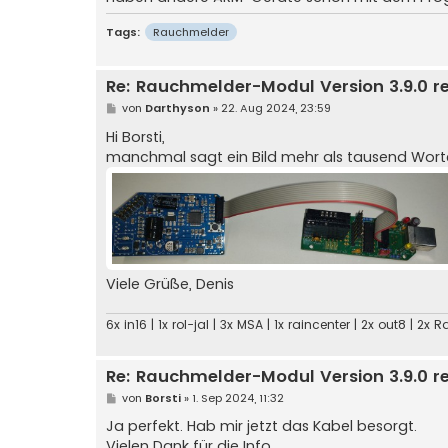
Tags:
Rauchmelder
Re: Rauchmelder-Modul Version 3.9.0 r
B
von
Darthyson
»
22. Aug 2024, 23:59
e
i
Hi Borsti,
t
manchmal sagt ein Bild mehr als tausend Worte. 
r
a
g
Viele Grüße, Denis
6x in16 | 1x rol-jal | 3x MSA | 1x raincenter | 2x out8 | 2
Re: Rauchmelder-Modul Version 3.9.0 r
B
von
Borsti
»
1. Sep 2024, 11:32
e
i
Ja perfekt. Hab mir jetzt das Kabel besorgt.
t
Vielen Dank für die Info..