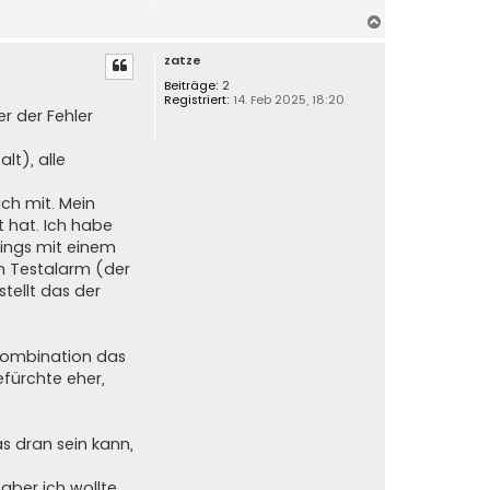
e
n
N
a
zatze
c
h
Beiträge:
2
Registriert:
14. Feb 2025, 18:20
o
r der Fehler
b
e
lt), alle
n
ch mit. Mein
 hat. Ich habe
dings mit einem
en Testalarm (der
tellt das der
 Kombination das
efürchte eher,
s dran sein kann,
aber ich wollte