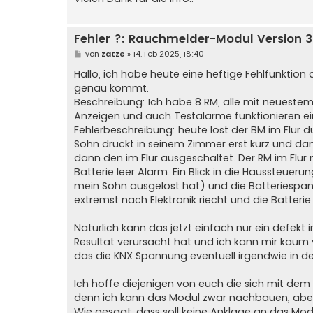
r
a
g
Fehler ?: Rauchmelder-Modul Version 3.
B
von
zatze
»
14. Feb 2025, 18:40
e
i
Hallo, ich habe heute eine heftige Fehlfunktion
t
genau kommt.
r
a
Beschreibung: Ich habe 8 RM, alle mit neuestem 
g
Anzeigen und auch Testalarme funktionieren ei
Fehlerbeschreibung: heute löst der BM im Flur 
Sohn drückt in seinem Zimmer erst kurz und dan
dann den im Flur ausgeschaltet. Der RM im Flur
Batterie leer Alarm. Ein Blick in die Haussteue
mein Sohn ausgelöst hat) und die Batteriespan
extremst nach Elektronik riecht und die Batteri
Natürlich kann das jetzt einfach nur ein defek
Resultat verursacht hat und ich kann mir kaum v
das die KNX Spannung eventuell irgendwie in den
Ich hoffe diejenigen von euch die sich mit de
denn ich kann das Modul zwar nachbauen, aber 
Wie gesagt, dass soll keine Anklage an das Mod