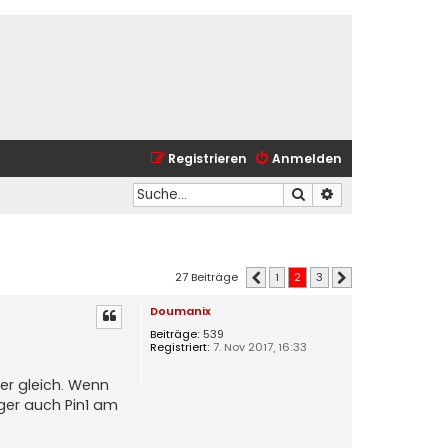
Registrieren
Anmelden
Suche
Erweiterte Suche
27 Beiträge
1
2
3
Vorherige
Nächste
Doumanix
Beiträge:
539
Registriert:
7. Nov 2017, 16:33
mer gleich. Wenn
ger auch Pin1 am