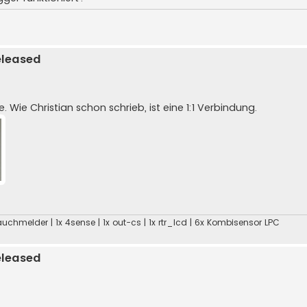
eleased
Wie Christian schon schrieb, ist eine 1:1 Verbindung.
x Rauchmelder | 1x 4sense | 1x out-cs | 1x rtr_lcd | 6x Kombisensor LPC
eleased