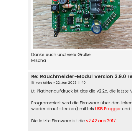
Danke euch und viele Grüße
Mischa
Re: Rauchmelder-Modul Version 3.9.0 r
B
von
Mirko
»
22. Jun 2025, 11:40
e
i
Lt. Platinenaufdruck ist das die v2.2c, die letzt
t
r
a
Programmiert wird die Firmware über den lin
g
wieder drauf stecken) mittels
USB Progger
und 
Die letzte Firmware ist die
v2.42 aus 2017
.