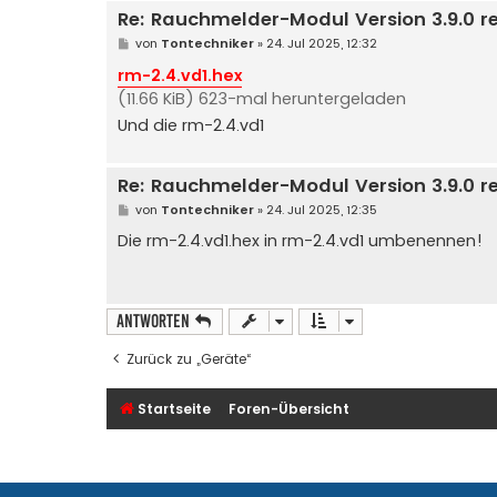
Re: Rauchmelder-Modul Version 3.9.0 r
B
von
Tontechniker
»
24. Jul 2025, 12:32
e
i
rm-2.4.vd1.hex
t
(11.66 KiB) 623-mal heruntergeladen
r
a
Und die rm-2.4.vd1
g
Re: Rauchmelder-Modul Version 3.9.0 r
B
von
Tontechniker
»
24. Jul 2025, 12:35
e
i
Die rm-2.4.vd1.hex in rm-2.4.vd1 umbenennen!
t
r
a
g
Antworten
Zurück zu „Geräte“
Startseite
Foren-Übersicht