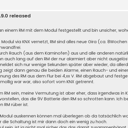
9.0 released
 an einem RM mit dem Modul festgestellt und bin unsicher, wohe
Modul via KNX vernetzt, RM sind alles neue Gira (ca. 8Wochen a
nwandfrei.
durch Rauch (aus dem Kaminofen) aus und alle anderen natürli
n auch lang auf den RM der nur alarmiert aber nicht ausgelöst
 meldet sich nur wenige Sekunden später aber wieder, da aller
rung zeigt dann genau die beiden Alarme, einen Rauch- und ein
nung des RM aus dem Flur bei 4,xx V. RM abgebaut und festges
e mollig war war, also sofort vom KNX getrennt.
t im RM sein, meine Vermutung ist aber eher, dass irgendwas in
orstellen, das die 9V Batterie den RM so schrotten kann. Ich b
 RM rüber ist.
m Modul auskennen können mal überlegen ob da tatsächlich wa
die Schaltung ist mir dann doch ein wenig zu hoch.
ul sein, ist ja nicht mal sicher das das damit zusammenhängt, 