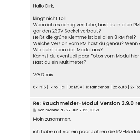
e
i
Hallo Dirk,
t
r
a
klingt nicht toll.
g
Wenn ich es richtig verstehe, hast du in allen 
gar den 230V Sockel verbaut?
Heißt die grüne Klemme ist bei allen 8 RM frei?
Welche Version vom RM hast du genau? Wenn die
Wie sieht denn das Modul aus?
Kannst du eventuell paar Fotos vom Modul hier 
Hast du ein Multimeter?
VG Denis
6x in16 | 1x rol-jal | 3x MSA | 1x raincenter | 2x out8 | 2
Re: Rauchmelder-Modul Version 3.9.0 r
B
von
manwald
»
22. Jun 2025, 10:59
e
i
Moin zusammen,
t
r
a
ich habe mit vor ein paar Jahren die RM-Mod
g