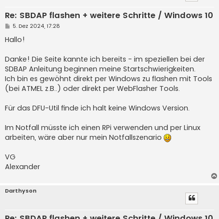
Re: SBDAP flashen + weitere Schritte / Windows 10
B
5. Dez 2024, 17:28
e
i
Hallo!
t
r
a
Danke! Die Seite kannte ich bereits - im speziellen bei der
g
SDBAP Anleitung beginnen meine Startschwierigkeiten.
Ich bin es gewöhnt direkt per Windows zu flashen mit Tools
(bei ATMEL z.B..) oder direkt per WebFlasher Tools.
Für das DFU-Util finde ich halt keine Windows Version.
Im Notfall müsste ich einen RPi verwenden und per Linux
arbeiten, wäre aber nur mein Notfallszenario
VG
Alexander
Darthyson
Re: SBDAP flashen + weitere Schritte / Windows 10