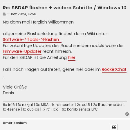
Re: SBDAP flashen + weitere Schritte / Windows 10
B
5. Dez 2024, 16:50
e
i
Na dann mal Herzlich Willkommen,
t
r
a
allgemeine Flashanleitung findest du im Wiki unter
g
Software->Tools->Flashen...
.
Für zukünftige Updates des Rauchmeldermoduls wäre der
Firmware-Updater
recht hilfreich.
Für den SBDAP ist die Anleitung
hier
.
Falls noch Fragen auftreten, gerne hier oder im
RocketChat
.
Viele Grüße
Denis
6x in16 | 1x rol-jal | 3x MSA | 1x raincenter | 2x out8 | 2x Rauchmelder |
1x 4sense | 1x out-cs | 1x rtr_lcd | 6x Kombisensor LPC
americanium