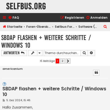
selfbus.org
FAQ
Registrieren
Anmelden
S
Startseite
Foren-Übersicht
Selfbus Foren
Software (Tools)
u
SBDAP flashen + weitere Schritte /
c
Windows 10
h
e
Suche
Erweiterte
Antworten
15 Beiträge
1
2
Nächste
americanium
SBDAP flashen + weitere Schritte / Windows
10
B
5. Dez 2024, 15:46
e
i
Hallo Zusammen,
t