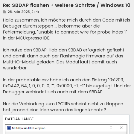
Re: SBDAP flashen + weitere Schritte / Windows 10
B
28. Mär 2025, 21:41
e
i
Hallo zusammen, ich möchte mich durch den Code mittels
t
Debuger durchsteppen ... bekomme aber die
r
a
Fehlermeldung, "unable to connect wire for probe index 1"
g
in der MCUxpresso IDE.
Ich nutze den SBDAP. Hab den SBDAB erfogreich geflasht
und damit dann auch per Flashmagic firmware auf das
Multi-IO-Modul geladen. Das Modul läuft damit auch
wunderbar.
In der probetable.csv habe ich auch den Eintrag "0x1209,
0xDA42, 64, 1, 0, 0, 0, 0, "", 0x0000, -1, -1" hinzugefügt. Und der
Debugger verbindet sich auch mit dem SBDAP.
Nur die Verbindung zum LPC1115 scheint nicht zu klappen ...
hat jemand eine Idee woran das liegen könnte?
DATEIANHÄNGE