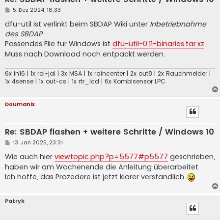
B
5. Dez 2024, 18:33
e
i
dfu-util ist verlinkt beim SBDAP Wiki unter
Inbetriebnahme
t
des SBDAP
.
r
a
Passendes File für Windows ist
dfu-util-0.11-binaries.tar.xz
.
g
Muss nach Download noch entpackt werden.
6x in16 | 1x rol-jal | 3x MSA | 1x raincenter | 2x out8 | 2x Rauchmelder |
1x 4sense | 1x out-cs | 1x rtr_lcd | 6x Kombisensor LPC
Doumanix
Re: SBDAP flashen + weitere Schritte / Windows 10
B
13. Jan 2025, 23:31
e
i
Wie auch hier
viewtopic.php?p=5577#p5577
geschrieben,
t
haben wir am Wochenende die Anleitung überarbeitet.
r
a
Ich hoffe, das Prozedere ist jetzt klarer verständlich.
g
Patryk