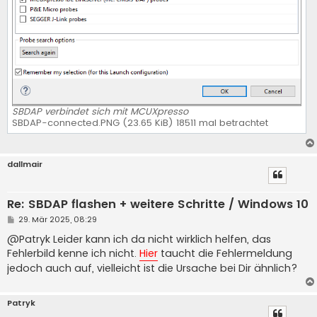
SBDAP verbindet sich mit MCUXpresso
SBDAP-connected.PNG (23.65 KiB) 18511 mal betrachtet
dallmair
Re: SBDAP flashen + weitere Schritte / Windows 10
B
29. Mär 2025, 08:29
e
i
@Patryk Leider kann ich da nicht wirklich helfen, das
t
Fehlerbild kenne ich nicht.
Hier
taucht die Fehlermeldung
r
a
jedoch auch auf, vielleicht ist die Ursache bei Dir ähnlich?
g
Patryk