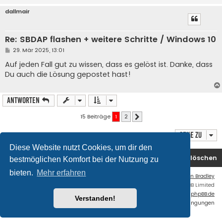
dallmair
Re: SBDAP flashen + weitere Schritte / Windows 10
B
29. Mär 2025, 13:01
e
i
Auf jeden Fall gut zu wissen, dass es gelöst ist. Danke, dass
t
Du auch die Lösung gepostet hast!
r
a
g
Antworten
15 Beiträge
1
2
Nächste
Gehe zu
Diese Website nutzt Cookies, um dir den
Startseite
Foren-Übersicht
Alle Cookies löschen
bestmöglichen Komfort bei der Nutzung zu
bieten.
Mehr erfahren
Flat Style by
Ian Bradley
Powered by
phpBB
® Forum Software © phpBB Limited
Deutsche Übersetzung durch
phpBB.de
Verstanden!
Datenschutz
|
Nutzungsbedingungen