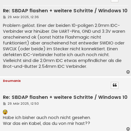
Re: SBDAP flashen + weitere Schritte / Windows 10
B
29. Mär 2025, 12:36
e
i
Problem gelöst. Einer der beiden 10-poligen 2.0mm IDC-
t
Verbinder war hinüber. Die UART-Pins, GND und 3.3V waren
r
a
anscheinend ok (sonst hätte Flashmagic nicht
g
funktioniert) aber anscheinend hat entweder SWDIO oder
SWCLK (oder beide) im Stecker nicht konnektiert. Einen
defekten IDC-Verbinder hatte ich auch noch nicht.
Vielleicht sind die 2.0mm IDC etwas empfindlicher als die
Brot-und-Butter 2.54mm IDC Verbinder.
Doumanix
Re: SBDAP flashen + weitere Schritte / Windows 10
B
29. Mär 2025, 12:50
e
i
t
Habe ich bisher auch noch nicht gesehen.
r
a
War das ein Kabel, das du von mir hast??
g