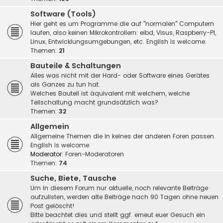
Software (Tools)
Hier geht es um Programme die auf "normalen" Computern
laufen, also keinen Mikrokontrollern: eibd, Visus, Raspberry-PI,
Linux, Entwicklungsumgebungen, etc. English is welcome.
Themen:
21
Bauteile & Schaltungen
Alles was nicht mit der Hard- oder Software eines Gerätes
als Ganzes zu tun hat.
Welches Bauteil ist äquivalent mit welchem, welche
Teilschaltung macht grundsätzlich was?
Themen:
32
Allgemein
Allgemeine Themen die in keines der anderen Foren passen.
English is welcome.
Moderator:
Foren-Moderatoren
Themen:
74
Suche, Biete, Tausche
Um in diesem Forum nur aktuelle, noch relevante Beiträge
aufzulisten, werden alte Beiträge nach 90 Tagen ohne neuen
Post gelöscht!
Bitte beachtet dies und stellt ggf. erneut euer Gesuch ein