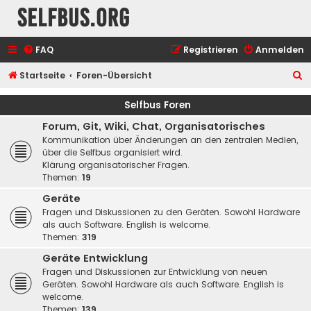
selfbus.org
FAQ
Registrieren
Anmelden
S
Startseite
Foren-Übersicht
u
Selfbus Foren
c
Forum, Git, Wiki, Chat, Organisatorisches
h
Kommunikation über Änderungen an den zentralen Medien,
e
über die Selfbus organisiert wird.
Klärung organisatorischer Fragen.
Themen:
19
Geräte
Fragen und Diskussionen zu den Geräten. Sowohl Hardware
als auch Software. English is welcome.
Themen:
319
Geräte Entwicklung
Fragen und Diskussionen zur Entwicklung von neuen
Geräten. Sowohl Hardware als auch Software. English is
welcome.
Themen:
139