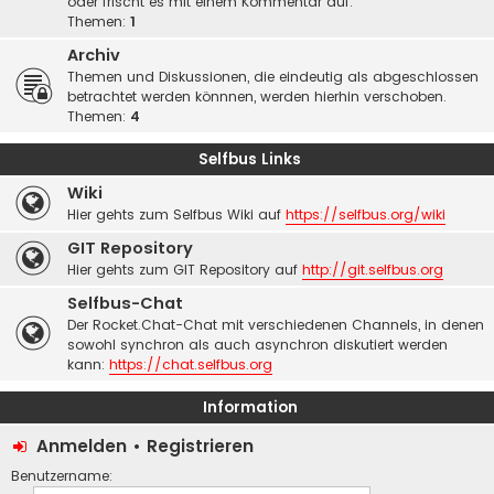
oder frischt es mit einem Kommentar auf.
Themen:
1
Archiv
Themen und Diskussionen, die eindeutig als abgeschlossen
betrachtet werden könnnen, werden hierhin verschoben.
Themen:
4
Selfbus Links
Wiki
Hier gehts zum Selfbus Wiki auf
https://selfbus.org/wiki
GIT Repository
Hier gehts zum GIT Repository auf
http://git.selfbus.org
Selfbus-Chat
Der Rocket.Chat-Chat mit verschiedenen Channels, in denen
sowohl synchron als auch asynchron diskutiert werden
kann:
https://chat.selfbus.org
Information
Anmelden
•
Registrieren
Benutzername: