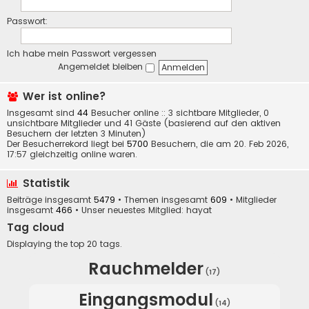
Passwort:
Ich habe mein Passwort vergessen
Angemeldet bleiben
Wer ist online?
Insgesamt sind
44
Besucher online :: 3 sichtbare Mitglieder, 0
unsichtbare Mitglieder und 41 Gäste (basierend auf den aktiven
Besuchern der letzten 3 Minuten)
Der Besucherrekord liegt bei
5700
Besuchern, die am 20. Feb 2026,
17:57 gleichzeitig online waren.
Statistik
Beiträge insgesamt
5479
• Themen insgesamt
609
• Mitglieder
insgesamt
466
• Unser neuestes Mitglied:
hayat
Tag cloud
Displaying the top 20 tags.
Rauchmelder
(17)
Eingangsmodul
(14)