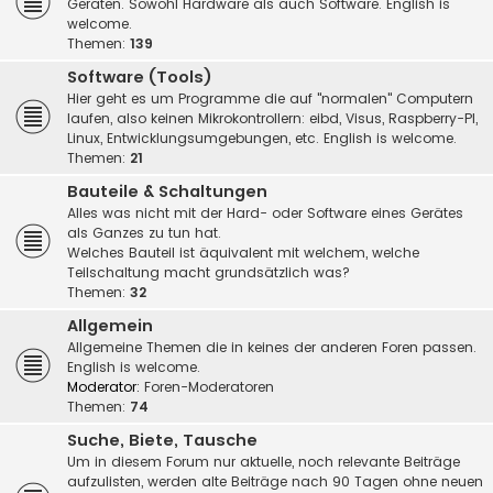
Geräten. Sowohl Hardware als auch Software. English is
welcome.
Themen:
139
Software (Tools)
Hier geht es um Programme die auf "normalen" Computern
laufen, also keinen Mikrokontrollern: eibd, Visus, Raspberry-PI,
Linux, Entwicklungsumgebungen, etc. English is welcome.
Themen:
21
Bauteile & Schaltungen
Alles was nicht mit der Hard- oder Software eines Gerätes
als Ganzes zu tun hat.
Welches Bauteil ist äquivalent mit welchem, welche
Teilschaltung macht grundsätzlich was?
Themen:
32
Allgemein
Allgemeine Themen die in keines der anderen Foren passen.
English is welcome.
Moderator:
Foren-Moderatoren
Themen:
74
Suche, Biete, Tausche
Um in diesem Forum nur aktuelle, noch relevante Beiträge
aufzulisten, werden alte Beiträge nach 90 Tagen ohne neuen