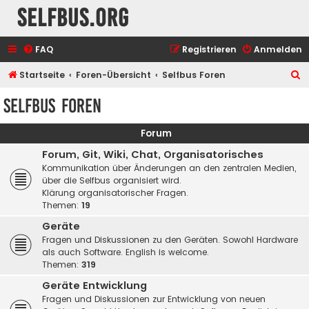
selfbus.org
FAQ
Registrieren
Anmelden
S
Startseite
Foren-Übersicht
Selfbus Foren
u
Selfbus Foren
c
h
Forum
e
Forum, Git, Wiki, Chat, Organisatorisches
Kommunikation über Änderungen an den zentralen Medien,
über die Selfbus organisiert wird.
Klärung organisatorischer Fragen.
Themen:
19
Geräte
Fragen und Diskussionen zu den Geräten. Sowohl Hardware
als auch Software. English is welcome.
Themen:
319
Geräte Entwicklung
Fragen und Diskussionen zur Entwicklung von neuen