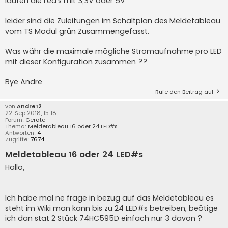
laufen die Led's mit 3,3V oder 5V
leider sind die Zuleitungen im Schaltplan des Meldetableau
vom TS Modul grün Zusammengefasst.
Was währ die maximale mögliche Stromaufnahme pro LED
mit dieser Konfiguration zusammen ??
Bye Andre
Rufe den Beitrag auf
von
Andre12
22. Sep 2018, 15:18
Forum:
Geräte
Thema:
Meldetableau 16 oder 24 LED#s
Antworten:
4
Zugriffe:
7674
Meldetableau 16 oder 24 LED#s
Hallo,
Ich habe mal ne frage in bezug auf das Meldetableau es
steht im Wiki man kann bis zu 24 LED#s betreiben, beötige
ich dan stat 2 Stück 74HC595D einfach nur 3 davon ?