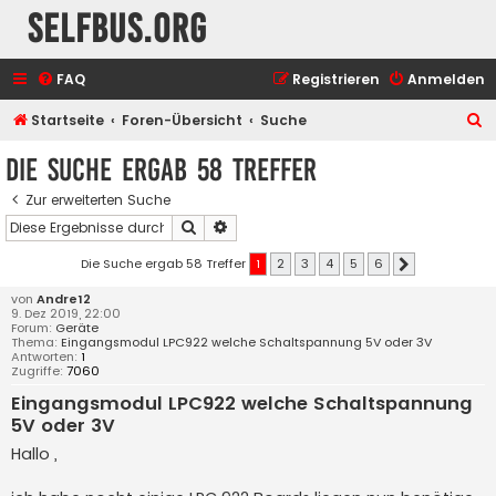
selfbus.org
FAQ
Registrieren
Anmelden
S
Startseite
Foren-Übersicht
Suche
u
Die Suche ergab 58 Treffer
c
Zur erweiterten Suche
h
Suche
Erweiterte Suche
e
Die Suche ergab 58 Treffer
1
2
3
4
5
6
Nächste
von
Andre12
9. Dez 2019, 22:00
Forum:
Geräte
Thema:
Eingangsmodul LPC922 welche Schaltspannung 5V oder 3V
Antworten:
1
Zugriffe:
7060
Eingangsmodul LPC922 welche Schaltspannung
5V oder 3V
Hallo ,