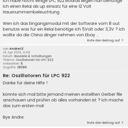
ich habe nocht einige LPC 922 Boards liegen nun benötige
ich einen Relai als up einsatz für eine 12 Volt
Hausnummernbeleuchtung .
Wen ich das Eingangsmodul mit der Software vom 8 out
benutze was für ein Relai benötige ich 5Volt oder 3,3V ? ich
wollte da die China dinger nehmen von Ebay ...
Rufe den Beitrag auf
von
Andre12
14. Apr 2019, 11:09
Forum:
Bauteile & Schaltungen
Thema:
Oszillatoren für LPC 922
Antworten:
5
Zugriffe:
19090
Re: Oszillatoren für LPC 922
Danke für deine Hilfe !
könnte sich mal bitte jemand meinen erstellten Gerber file
anschauen und prüfen ob alles vorhanden ist ? ich mache
das zum ersten mal
Bye Andre
Rufe den Beitrag auf