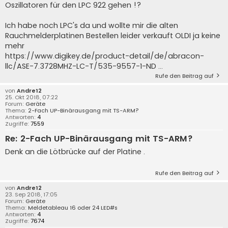
Oszillatoren für den LPC 922 gehen !?
Ich habe noch LPC's da und wollte mir die alten
Rauchmelderplatinen Bestellen leider verkauft OLDI ja keine
mehr
https://www.digikey.de/product-detail/de/abracon-
llc/ASE-7.3728MHZ-LC-T/535-9557-1-ND ...
Rufe den Beitrag auf
von
Andre12
25. Okt 2018, 07:22
Forum:
Geräte
Thema:
2-Fach UP-Binärausgang mit TS-ARM?
Antworten:
4
Zugriffe:
7559
Re: 2-Fach UP-Binärausgang mit TS-ARM?
Denk an die Lötbrücke auf der Platine .
Rufe den Beitrag auf
von
Andre12
23. Sep 2018, 17:05
Forum:
Geräte
Thema:
Meldetableau 16 oder 24 LED#s
Antworten:
4
Zugriffe:
7674