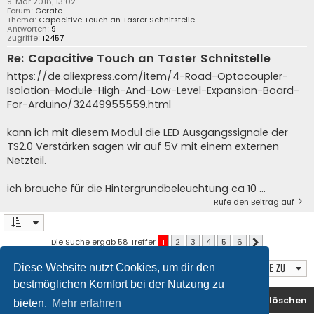
9. Mär 2018, 13:02
Forum:
Geräte
Thema:
Capacitive Touch an Taster Schnitstelle
Antworten:
9
Zugriffe:
12457
Re: Capacitive Touch an Taster Schnitstelle
https://de.aliexpress.com/item/4-Road-Optocoupler-
Isolation-Module-High-And-Low-Level-Expansion-Board-
For-Arduino/32449955559.html
kann ich mit diesem Modul die LED Ausgangssignale der
TS2.0 Verstärken sagen wir auf 5V mit einem externen
Netzteil.
ich brauche für die Hintergrundbeleuchtung ca 10 ...
Rufe den Beitrag auf
Die Suche ergab 58 Treffer
1
2
3
4
5
6
Nächste
Gehe zu
Diese Website nutzt Cookies, um dir den
bestmöglichen Komfort bei der Nutzung zu
Startseite
Foren-Übersicht
Alle Cookies löschen
bieten.
Mehr erfahren