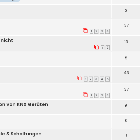
3
37
1
2
3
4
 nicht
13
1
2
5
43
1
2
3
4
5
37
1
2
3
4
ion von KNX Geräten
6
0
ile & Schaltungen
1