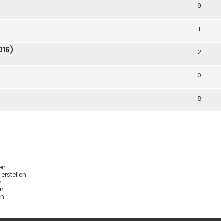
9
1
016)
2
0
8
en.
rstellen.
.
n.
n.