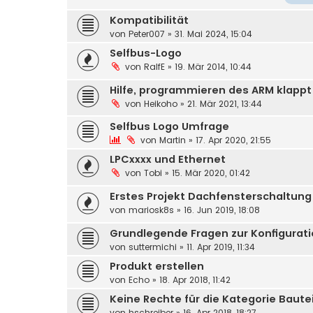
Kompatibilität
von
Peter007
»
31. Mai 2024, 15:04
Selfbus-Logo
von
RalfE
»
19. Mär 2014, 10:44
Hilfe, programmieren des ARM klappt
von
Heikoho
»
21. Mär 2021, 13:44
Selfbus Logo Umfrage
von
Martin
»
17. Apr 2020, 21:55
LPCxxxx und Ethernet
von
Tobi
»
15. Mär 2020, 01:42
Erstes Projekt Dachfensterschaltung
von
mariosk8s
»
16. Jun 2019, 18:08
Grundlegende Fragen zur Konfigurat
von
suttermichi
»
11. Apr 2019, 11:34
Produkt erstellen
von
Echo
»
18. Apr 2018, 11:42
Keine Rechte für die Kategorie Baute
von
hschreiber
»
16. Apr 2018, 18:27