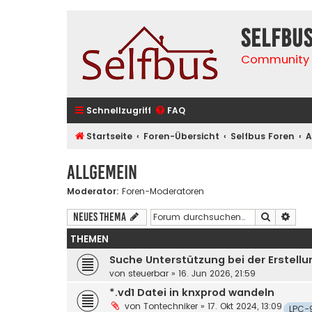
selfbu
Community 
Schnellzugriff
FAQ
Startseite
Foren-Übersicht
Selfbus Foren
A
Allgemein
Moderator:
Foren-Moderatoren
Suche
Erwe
Neues Thema
THEMEN
Suche Unterstützung bei der Erstell
von
steuerbar
»
16. Jun 2026, 21:59
*.vd1 Datei in knxprod wandeln
von
Tontechniker
»
17. Okt 2024, 13:09
LPC-