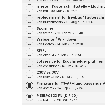
merten Tasterschnittstelle - Mod mö
von
mff
»
30. Mär 2018, 12:32
replacement for freebus "Tasterschnit
von
laurentmartin
»
30. Aug 2017, 15:34
Spammer
von
StefanT
»
23. Feb 2017, 19:40
Webseite / Wiki down
von
Elektron
»
14. Jan 2017, 22:20
RF/PL
von
ama64
»
7. Jan 2017, 18:51
Lötservice für Rauchmelder platinen
von
christiancr
»
14. Okt 2016, 14:37
230V vs 30V
von
HansWurst
»
6. Okt 2016, 11:15
Firmware für TS-ARM und passende V
von
Anthrax
»
24. Sep 2016, 20:40
P 89LPC922 FN (DIP 20)
von
Mirko
»
2. Okt 2016, 22:34