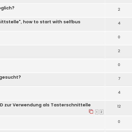
glich?
2
tstelle", how to start with selfbus
4
0
2
0
 gesucht?
7
4
D zur Verwendung als Tasterschnittelle
12
1
2
0