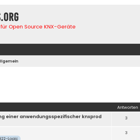
s.org
für Open Source KNX-Geräte
llgemein
iterte Suche
Antworten
ung einer anwendungsspezifischer knxprod
3
3
922-Logic