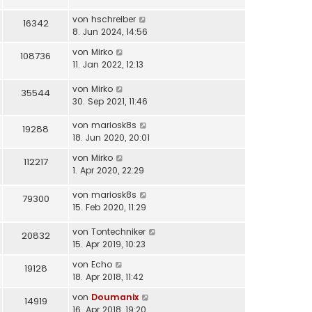
von
hschreiber
16342
8. Jun 2024, 14:56
von
Mirko
108736
11. Jan 2022, 12:13
von
Mirko
35544
30. Sep 2021, 11:46
von
mariosk8s
19288
18. Jun 2020, 20:01
von
Mirko
112217
1. Apr 2020, 22:29
von
mariosk8s
79300
15. Feb 2020, 11:29
von
Tontechniker
20832
15. Apr 2019, 10:23
von
Echo
19128
18. Apr 2018, 11:42
von
Doumanix
14919
16. Apr 2018, 19:20