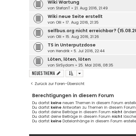
Wiki Wartung
von
StefanT
»
21. Aug 2016, 21:49
Wiki neue Seite erstellt
von
Olli
»
17. Aug 2016, 21:35
selfbus.org nicht erreichbar? (15.08.2
von
Olli
»
15. Aug 2016, 21:26
TS in Unterputzdose
von
Hendrik
»
5. Jul 2016, 22:44
Löten, löten, löten
von
SirSydom
»
25. Mai 2016, 08:35
Neues Thema
Zurück zur Foren-Übersicht
Berechtigungen in diesem Forum
Du darfst
keine
neuen Themen in diesem Forum erstell
Du darfst
keine
Antworten zu Themen in diesem Forum e
Du darfst deine Beiträge in diesem Forum
nicht
ändern
Du darfst deine Beiträge in diesem Forum
nicht
lösche
Du darfst
keine
Dateianhänge in diesem Forum erstelle