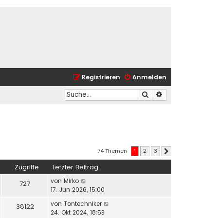
Registrieren
Anmelden
Suche
Erweiterte Suche
74 Themen
1
2
3
Nächste
Zugriffe
Letzter Beitrag
von
Mirko
727
17. Jun 2026, 15:00
von
Tontechniker
38122
24. Okt 2024, 18:53