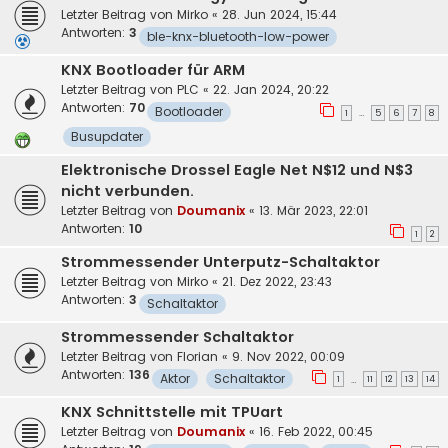
Letzter Beitrag von
Mirko
«
28. Jun 2024, 15:44
Antworten:
3
ble-knx-bluetooth-low-power
KNX Bootloader für ARM
Letzter Beitrag von
PLC
«
22. Jan 2024, 20:22
Antworten:
70
Bootloader
1
5
6
7
8
…
Busupdater
Elektronische Drossel Eagle Net N$12 und N$3
nicht verbunden.
Letzter Beitrag von
Doumanix
«
13. Mär 2023, 22:01
Antworten:
10
1
2
Strommessender Unterputz-Schaltaktor
Letzter Beitrag von
Mirko
«
21. Dez 2022, 23:43
Antworten:
3
Schaltaktor
Strommessender Schaltaktor
Letzter Beitrag von
Florian
«
9. Nov 2022, 00:09
Antworten:
136
Aktor
Schaltaktor
1
11
12
13
14
…
KNX Schnittstelle mit TPUart
Letzter Beitrag von
Doumanix
«
16. Feb 2022, 00:45