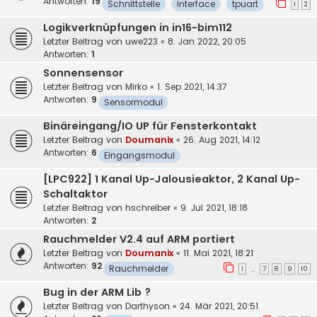
Antworten:
19
Schnittstelle
interface
tpuart
1
2
Logikverknüpfungen in in16-bim112
Letzter Beitrag von
uwe223
«
8. Jan 2022, 20:05
Antworten:
1
Sonnensensor
Letzter Beitrag von
Mirko
«
1. Sep 2021, 14:37
Antworten:
9
Sensormodul
Binäreingang/IO UP für Fensterkontakt
Letzter Beitrag von
Doumanix
«
26. Aug 2021, 14:12
Antworten:
6
Eingangsmodul
[LPC922] 1 Kanal Up-Jalousieaktor, 2 Kanal Up-
Schaltaktor
Letzter Beitrag von
hschreiber
«
9. Jul 2021, 18:18
Antworten:
2
Rauchmelder V2.4 auf ARM portiert
Letzter Beitrag von
Doumanix
«
11. Mai 2021, 18:21
Antworten:
92
Rauchmelder
1
7
8
9
10
…
Bug in der ARM Lib ?
Letzter Beitrag von
Darthyson
«
24. Mär 2021, 20:51