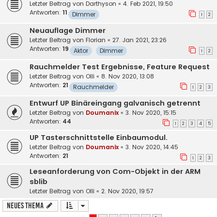
Letzter Beitrag von
Darthyson
«
4. Feb 2021, 19:50
Antworten:
11
Dimmer
1
2
Neuauflage Dimmer
Letzter Beitrag von
Florian
«
27. Jan 2021, 23:26
Antworten:
19
Aktor
Dimmer
1
2
Rauchmelder Test Ergebnisse, Feature Request
Letzter Beitrag von
Olli
«
8. Nov 2020, 13:08
Antworten:
21
Rauchmelder
1
2
3
Entwurf UP Binäreingang galvanisch getrennt
Letzter Beitrag von
Doumanix
«
3. Nov 2020, 15:15
Antworten:
44
1
2
3
4
5
UP Tasterschnittstelle Einbaumodul.
Letzter Beitrag von
Doumanix
«
3. Nov 2020, 14:45
Antworten:
21
1
2
3
Leseanforderung von Com-Objekt in der ARM
sblib
Letzter Beitrag von
Olli
«
2. Nov 2020, 19:57
Neues Thema