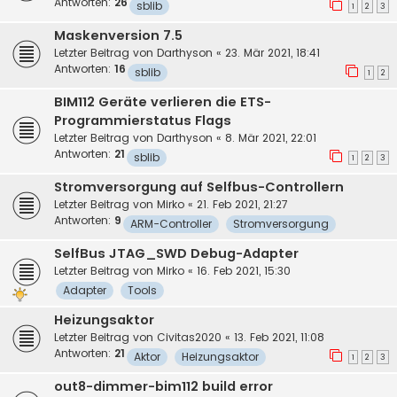
Antworten:
26
sblib
1
2
3
Maskenversion 7.5
Letzter Beitrag von
Darthyson
«
23. Mär 2021, 18:41
Antworten:
16
sblib
1
2
BIM112 Geräte verlieren die ETS-
Programmierstatus Flags
Letzter Beitrag von
Darthyson
«
8. Mär 2021, 22:01
Antworten:
21
sblib
1
2
3
Stromversorgung auf Selfbus-Controllern
Letzter Beitrag von
Mirko
«
21. Feb 2021, 21:27
Antworten:
9
ARM-Controller
Stromversorgung
SelfBus JTAG_SWD Debug-Adapter
Letzter Beitrag von
Mirko
«
16. Feb 2021, 15:30
Adapter
Tools
Heizungsaktor
Letzter Beitrag von
Civitas2020
«
13. Feb 2021, 11:08
Antworten:
21
Aktor
Heizungsaktor
1
2
3
out8-dimmer-bim112 build error