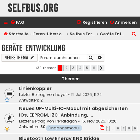
selfbus.org
FAQ
Registrieren
Anmelden
S
Startseite
Foren-Übersicht
Selfbus Foren
Geräte Entwicklung
u
Geräte Entwicklung
c
Suche
Erweiterte Suche
Neues Thema
h
e
139 Themen
1
2
3
4
5
6
Nächste
Themen
Linienkoppler
Letzter Beitrag von
hayat
«
8. Jul 2026, 11:22
Antworten:
2
Neues UP-Multi-IO-Modul mit abgesicherten
IOs, EEPROM, I2C-Anbindung, ...
Letzter Beitrag von
Pendragon
«
16. Nov 2025, 10:26
Antworten:
80
Eingangsmodul
1
6
7
8
9
…
Bluetooth Low Energy KNX Bridge