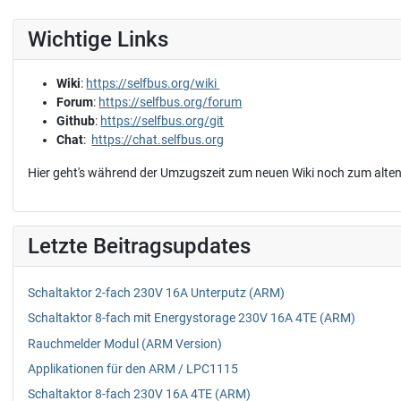
Wichtige Links
Wiki
:
https://selfbus.org/wiki
Forum
:
https://selfbus.org/forum
Github
:
https://selfbus.org/git
Chat
:
https://chat.selfbus.org
Hier geht's während der Umzugszeit zum neuen Wiki noch zum alten
Letzte Beitragsupdates
Schaltaktor 2-fach 230V 16A Unterputz (ARM)
Schaltaktor 8-fach mit Energystorage 230V 16A 4TE (ARM)
Rauchmelder Modul (ARM Version)
Applikationen für den ARM / LPC1115
Schaltaktor 8-fach 230V 16A 4TE (ARM)