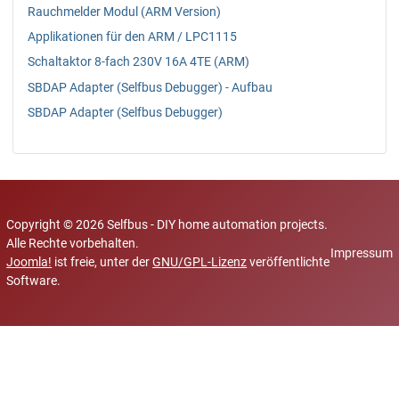
Rauchmelder Modul (ARM Version)
Applikationen für den ARM / LPC1115
Schaltaktor 8-fach 230V 16A 4TE (ARM)
SBDAP Adapter (Selfbus Debugger) - Aufbau
SBDAP Adapter (Selfbus Debugger)
Copyright © 2026 Selfbus - DIY home automation projects.
Alle Rechte vorbehalten.
Impressum
Joomla!
ist freie, unter der
GNU/GPL-Lizenz
veröffentlichte
Software.