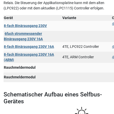
Relais. Die Steuerung der Applikationsplatine kann mit dem alten
(LPC922) oder mit dem aktuellen (LPC1115) Controller erfolgen.
Gerät
Variante
C
4
8-fach Binärausgang 230V
6fach strommessender
Binärausgang 230V 16A
8-fach Binärausgang 230V 16A
4TE, LPC922 Controller
4
8-fach Binärausgang 230V 16A
4TE, ARM Controller
4
(ARM)
Rauchmeldermodul
Rauchmeldermodul
Schematischer Aufbau eines Selfbus-
Gerätes