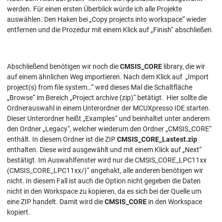
werden. Für einen ersten Überblick würde ich alle Projekte
auswählen. Den Haken bei „Copy projects into workspace“ wieder
entfernen und die Prozedur mit einem Klick auf „Finish“ abschließen.
Abschließend benötigen wir noch die
CMSIS_CORE
library, die wir
auf einem ähnlichen Weg importieren. Nach dem Klick auf „Import
project(s) from file system…“ wird dieses Mal die Schaltfläche
„Browse“ im Bereich „Project archive (zip)“ betätigt. Hier sollte die
Ordnerauswahl in einem Unterordner der MCUXpresso IDE starten.
Dieser Unterordner heißt „Examples“ und beinhaltet unter anderem
den Ordner „Legacy“, welcher wiederum den Ordner „CMSIS_CORE“
enthält. In diesem Ordner ist die ZIP
CMSIS_CORE_Lastest.zip
enthalten. Diese wird ausgewählt und mit einem Klick auf „Next“
bestätigt. Im Auswahlfenster wird nur die CMSIS_CORE_LPC11xx
(CMSIS_CORE_LPC11xx/)“ angehakt, alle anderen benötigen wir
nicht. In diesem Fall ist auch die Option nicht gegeben die Daten
nicht in den Workspace zu kopieren, da es sich bei der Quelle um
eine ZIP handelt. Damit wird die
CMSIS_CORE
in den Workspace
kopiert.