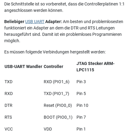
Die Schnittstelle ist so vorbereitet, dass die Controllerplatinen 1:1
angeschlossen werden können.
Beliebiger
USB UART
Adapter:
Am besten und problemlosesten
funktioniert ein Adapter an dem die DTR und RTS Leitungen
herausgeführt sind. Damit ist ein problemloses Programmieren
möglich.
Es müssen folgende Verbindungen hergestellt werden:
JTAG Stecker ARM-
USB-UART Wandler
Controller
LPC1115
TXD
RXD (PIO1_6)
Pin 3
RXD
TXD (PIO1_7)
Pin 5
DTR
Reset (PIO0_0)
Pin 10
RTS
BOOT (PIO0_1)
Pin 7
VCC
VDD
Pin 1