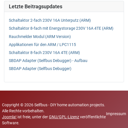
Letzte Beitragsupdates
Schaltaktor 2-fach 230V 16A Unterputz (ARM)
Schaltaktor 8-fach mit Energystorage 230V 16A 4TE (ARM)
Rauchmelder Modul (ARM Version)
Applikationen für den ARM / LPC1115
Schaltaktor 8-fach 230V 16A 4TE (ARM)
SBDAP Adapter (Selfbus Debugger) - Aufbau
SBDAP Adapter (Selfbus Debugger)
Copyright © 2026 Selfbus - DIY home automation projects.
Alle Rechte vorbehalten.
Impressum
Joomla!
ist freie, unter der
GNU/GPL-Lizenz
veröffentlichte
Software.